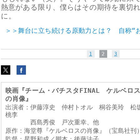
熱意がある限り、僕らはその期待を裏切
に。
＞＞舞台に立ち続ける原動力とは？ 自称“
1
2
3
映画『チーム・バチスタFINAL ケルベロ
の肖像』
出演者：伊藤淳史 仲村トオル 桐谷美玲 松
桃李
西島秀俊 戸次重幸、他
原作：海堂尊『ケルベロスの肖像』（宝島社刊
監督：星野和成／脚本：後藤法子