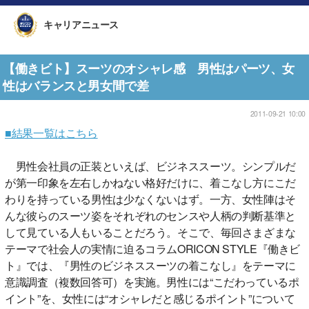
キャリアニュース
【働きビト】スーツのオシャレ感 男性はパーツ、女
性はバランスと男女間で差
2011-09-21 10:00
■結果一覧はこちら
男性会社員の正装といえば、ビジネススーツ。シンプルだ
が第一印象を左右しかねない格好だけに、着こなし方にこだ
わりを持っている男性は少なくないはず。一方、女性陣はそ
んな彼らのスーツ姿をそれぞれのセンスや人柄の判断基準と
して見ている人もいることだろう。そこで、毎回さまざまな
テーマで社会人の実情に迫るコラムORICON STYLE『働きビ
ト』では、『男性のビジネススーツの着こなし』をテーマに
意識調査（複数回答可）を実施。男性には“こだわっているポ
イント”を、女性には“オシャレだと感じるポイント”について