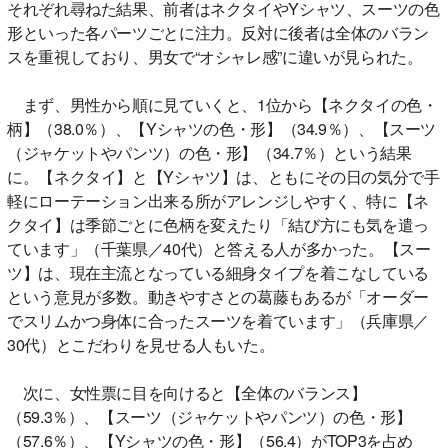
それぞれ尋ねた結果、前者はネクタイやYシャツ、スーツの色
形といった各パーツごとに注力。反対に後者は全体のバラン
スを重視しており、男女で“オシャレ感”に違いが見られた。
まず、男性から順に見ていくと、1位から【ネクタイの色・
柄】（38.0％）、【Yシャツの色・形】（34.9％）、【スーツ
（ジャケットやパンツ）の色・形】（34.7％）という結果
に。【ネクタイ】と【Yシャツ】は、ともにその日の気分で手
軽にローテーション出来る所がアレンジしやすく、特に【ネ
クタイ】は季節ごとに色柄を変えたり「結び方にも気を遣っ
ています」（千葉県／40代）と答える人が多かった。【スー
ツ】は、現在主流となっている細身タイプを着こなしている
という意見が多数。動きやすさとの葛藤もあるが「オーダー
でスリムかつ身体に合ったスーツを着ています」（兵庫県／
30代）とこだわりを見せる人もいた。
次に、女性票に目を向けると【全体のバランス】
（59.3％）、【スーツ（ジャケットやパンツ）の色・形】
（57.6％）、【Yシャツの色・形】（56.4）がTOP3を占め