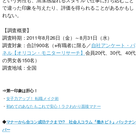
という男性も、清潔感溢れるスタイルで仕事に打ち込むこと
で違った印象を与えたり、評価を得られることがあるかもし
れない。
【調査概要】
調査時期：2011年8月26日（金）～8月31日（水）
調査対象：合計900名（※有職者に限る／
自社アンケート・パ
ネル【オリコン・モニターリサーチ】
会員20代、30代、40代
の男女各150名）
調査地域：全国
⇒第一印象は肝心！
・
女子力アップ！ 転職メイク術
・
初めてのあなたもこれで安心！ラクわかり面接マナー
◆
マナーから合コン成功テクまで!? 社会人コラム『働きビト』バックナン
バー