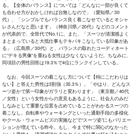
る。【全体のバランス】については「どんなに一部が良くて
も合わせ方がおかしければ台無しなので」（愛知県／30
代）、「シンプルでもバランス良く着こなせているとオシャ
レさんだなと思います」（神奈川県／20代）などのコメント
が代表的で、全世代でNo.1に。また、「スーツが清潔感よく
まとまっていると大抵仕事もテキパキこなしている印象があ
る」（広島県／30代）と、バランスの取れたコーディネート
に“デキる男像”を重ねる女性は少なくないようだ。ちなみに、
同項目の男性回答は19.3％で4位にランクインしている。
なお、今回スーツの着こなし方について【特にこだわりは
ない】と答えた男性は3割強（35.3％）。「やはり、どんなス
ーツ姿かで第一印象がガラリと変わります」（東京都／40代
／女性）という女性からの意見もあるように、社会人のみだ
しなみとして重要な位置を占めていることがわかるスーツの
着こなし。自転車やウォーキングといった通勤手段の多様化
やクール・ウォームビズの実施などで“スーツ姿”にもバリエー
ションが増えている昨今。もし、今まで特に関心のなかった