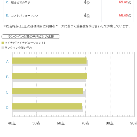
4
69
C.
紹介までの早さ
位
.02
点
4
68
D.
コストパフォーマンス
位
.65
点
※総合得点は上記の評価項目に利用者ニーズに基づく重要度を掛け合わせて算出しています。
ランクイン企業の平均点との比較
マイナビ(マイナビエージェント)
ランクイン企業の平均
A
B
C
D
40点
50点
60点
70点
80点
90