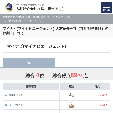
オリコン顧客満足度ランキング
人材紹介会社（採用担当向け）
おすすめの人材紹介会社（採用担当向け）ランキング・比較
マイナビ(マイナビエージェント)
マイナビ(マイナビエージェント)
人材紹介会社（採用担当向け）の
評判・口コミ
マイナビ(マイナビエージェント)
得点
4
69
総合
位
総合得点
点
.73
評価項目
順位
得点
4
70
A.
営業スタッフ
位
.43
点
70
B.
サービスの質
.54
点