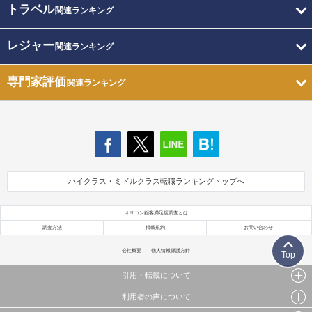
トラベル
関連ランキング
レジャー
関連ランキング
専門家評価
関連ランキング
ハイクラス・ミドルクラス転職ランキングトップへ
オリコン顧客満足度調査とは
調査方法
掲載規約
お問い合わせ
会社概要
個人情報保護方針
Top
引用・転載について
利用者の声について
当サイトで公開されている情報（文字、写真、イラスト、画像データ等）及びこれらの配置・
編集および構造などについての著作権は株式会社oricon MEに帰属しております。