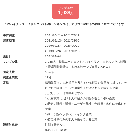
サンプル数
1,038
人
このハイクラス・ミドルクラス転職ランキングは、オリコンの以下の調査に基づいています。
事前調査
2021/05/21～2021/07/12
調査期間
2021/07/13～2021/08/06
2020/08/27～2020/09/29
2019/09/26～2019/10/18
更新日
2022/01/04
サンプル数
1,038人（転職エージェント／ハイクラス・ミドルクラス転職
／看護師転職調査における総サンプル数7,235人）
規定人数
50人以上
調査企業数
17社
定義
転職希望者と人材採用を考えている顧客企業双方に対して、そ
れぞれの条件に沿った就業先または人材を紹介する企業
ただし、以下は対象外とする
1)人材事業における人材紹介の割合が著しく低い企業
2)特定の職種・業種・ユーザー属性・年齢層・条件に特化した
企業
3)サーチ型ヘッドハンティング企業
4)特定地域のみの求人を扱っている企業
調査対象者
性別：指定なし
年齢：20～69歳