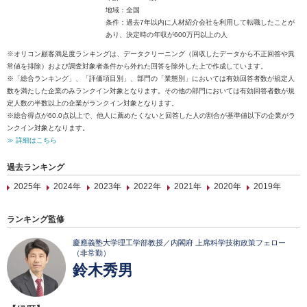
地域：全国
条件：過去7年以内に人材紹介会社を利用して転職したことが
あり、決定時の年収が600万円以上の人
※オリコン顧客満足度ランキングは、データクリーニング（回収したデータから不正回答や異
常値を排除）および調査対象者条件から外れた回答を除外した上で作成しています。
※「総合ランキング」、「評価項目別」、部門の「業態別」においては有効回答者数が規定人
数を満たした企業のみランクイン対象となります。その他の部門においては有効回答者数が規
定人数の半数以上の企業がランクイン対象となります。
※総合得点が60.0点以上で、他人に薦めたくないと回答した人の割合が基準値以下の企業がラ
ンクイン対象となります。
≫ 詳細はこちら
過去ランキング
2025年
2024年
2023年
2022年
2021年
2020年
2019年
ランキング監修
慶應義塾大学理工学部教授／内閣府 上席科学技術政策フェロー
（非常勤）
鈴木秀男