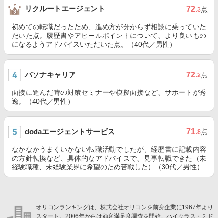
リクルートエージェント
72
.3
点
初めての転職だったため、進め方が分からず相談に乗っていた
だいた点。履歴書やアピールポイントについて、より良いもの
になるようアドバイスいただいた点。（40代／男性）
パソナキャリア
72
.2
点
面接に進んだ時の対策セミナーや模擬面接など、サポートが秀
逸。（40代／男性）
dodaエージェントサービス
71
.8
点
なかなかうまくいかない転職活動でしたが、経歴書に記載内容
の方針転換など、具体的なアドバイスで、見事転職できた（未
経験職種、未経験業界に希望のため苦戦した）（30代／男性）
オリコンランキングは、株式会社オリコンを前身企業に1967年より
スタート。2006年からは顧客満足度調査を開始。ハイクラス・ミド