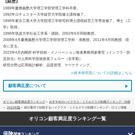
【経歴】
1989年慶應義塾大学理工学部管理工学科卒業。
1992年ロチェスター大学経営大学院修士課程修了。
1996年東京工業大学大学院理工学研究科博士課程経営工学専攻修了。博士（工
学）取得。
1996年筑波大学社会工学系・講師。2002年6月同助教授。
2008年4月慶應義塾大学理工学部管理工学科・准教授。2011年4月同教授、現
在に至る。
2023年4月内閣府 科学技術・イノベーション推進事務局参事官（インフラ・防
災担当）付上席科学技術政策フェロー（非常勤）
研究分野は応用統計解析、品質管理、マーケティング。
≫鈴木研究室についての詳細はこちら
顧客満足度について
オリコン顧客満足度ランキング
おすすめのハイクラス・ミドルクラス転職ランキング・比較
2022年版
紹介案件で比較するハイクラス・ミドルクラス転職ランキング・口コミ情報
オリコン顧客満足度
ランキング一覧
保険
関連ランキング