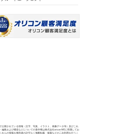
で公開されている情報（文字、写真、イラスト、画像データ等）及びこれ
・編集および構造などについての著作権は株式会社oricon MEに帰属してお
これらの情報を権利者の許可なく無断転載・複製などの二次利用を行うこ