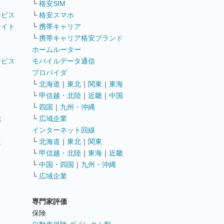
└
格安SIM
ービス
└
格安スマホ
サイト
└
携帯キャリア
└
携帯キャリア格安ブランド
ホームルーター
ービス
モバイルデータ通信
ト
プロバイダ
└
北海道
｜
東北
｜
関東
｜
東海
└
甲信越・北陸
｜
近畿
｜
中国
└
四国
｜
九州・沖縄
職
└
広域企業
インターネット回線
遣
└
北海道
｜
東北
｜
関東
└
甲信越・北陸
｜
東海
｜
近畿
ス
└
中国・四国
｜
九州・沖縄
└
広域企業
専門家評価
ト
保険