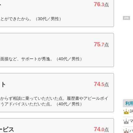
76
ト
.3
点
とができたから。（30代／男性）
PR
75
.7
点
面接など、サポートが秀逸。（40代／男性）
74
ント
.5
点
分からず相談に乗っていただいた点。履歴書やアピールポイ
利
うアドバイスいただいた点。（40代／男性）
74
ービス
.0
点