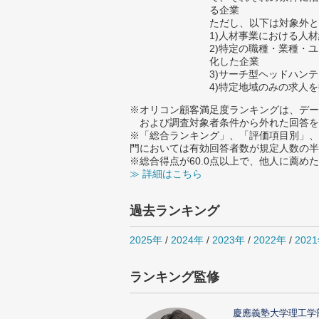
る企業
ただし、以下は対象外と
1)人材事業における人
2)特定の職種・業種・
化した企業
3)サーチ型ヘッドハン
4)特定地域のみの求人
※オリコン顧客満足度ランキングは、デー
および調査対象者条件から外れた回答を
※「総合ランキング」、「評価項目別」、
門においては有効回答者数が規定人数の半
※総合得点が60.0点以上で、他人に薦
≫ 詳細はこちら
過去ランキング
2025年
/
2024年
/
2023年
/
2022年
/
202
ランキング監修
慶應義塾大学理工学