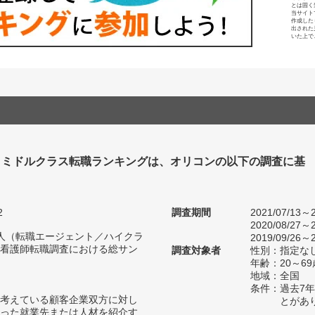
とは固く
当サイト
作成した
出された
いた上で
・ミドルクラス転職ランキングは、オリコンの以下の調査に基
2
調査期間
2021/07/13～2
2020/08/27～2
38人（転職エージェント／ハイクラ
2019/09/26～2
看護師転職調査における総サン
調査対象者
性別：指定な
年齢：20～69
地域：全国
条件：過去7
考えている顧客企業双方に対し
とがあ
った就業先または人材を紹介す