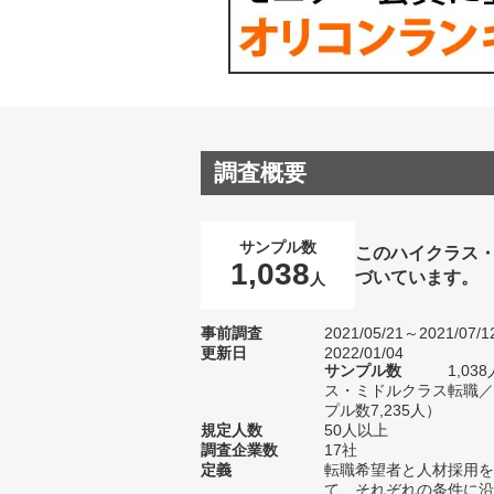
調査概要
サンプル数
このハイクラス
1,038
づいています。
人
事前調査
2021/05/21～2021/07/1
更新日
2022/01/04
サンプル数
1,0
ス・ミドルクラス転職／
プル数7,235人）
規定人数
50人以上
調査企業数
17社
定義
転職希望者と人材採用を
て、それぞれの条件に沿