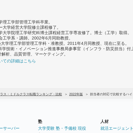
大学理工学部管理工学科卒業。
ター大学経営大学院修士課程修了。
大学大学院理工学研究科博士課程経営工学専攻修了。博士（工学）取得。
社会工学系・講師。2002年6月同助教授。
義塾大学理工学部管理工学科・准教授。2011年4月同教授、現在に至る。
府 科学技術・イノベーション推進事務局参事官（インフラ・防災担当）
計解析、品質管理、マーケティング。
いての詳細はこちら
ラス・ミドルクラス転職ランキング・比較
2022年版
担当者の対応で比較するハイ
塾
人材
ーサーバー
大学受験 塾・予備校 現役
就活エージェン