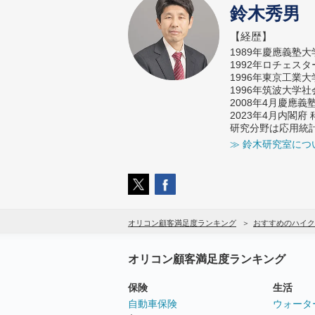
鈴木秀男
【経歴】
1989年慶應義塾
1992年ロチェス
1996年東京工業
1996年筑波大学
2008年4月慶應
2023年4月内閣
研究分野は応用統
≫ 鈴木研究室につ
オリコン顧客満足度ランキング
おすすめのハイク
オリコン顧客満足度ランキング
保険
生活
自動車保険
ウォータ