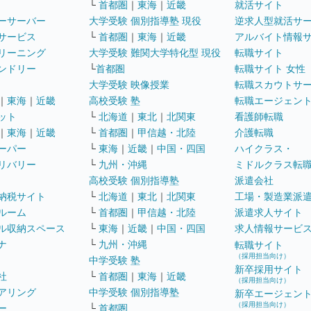
└
首都圏
｜
東海
｜
近畿
就活サイト
ーサーバー
大学受験 個別指導塾 現役
逆求人型就活サ
サービス
└
首都圏
｜
東海
｜
近畿
アルバイト情報
リーニング
大学受験 難関大学特化型 現役
転職サイト
ンドリー
└
首都圏
転職サイト 女性
大学受験 映像授業
転職スカウトサ
｜
東海
｜
近畿
高校受験 塾
転職エージェン
ット
└
北海道
｜
東北
｜
北関東
看護師転職
｜
東海
｜
近畿
└
首都圏
｜
甲信越・北陸
介護転職
ーパー
└
東海
｜
近畿
｜
中国・四国
ハイクラス・
リバリー
└
九州・沖縄
ミドルクラス転
高校受験 個別指導塾
派遣会社
納税サイト
└
北海道
｜
東北
｜
北関東
工場・製造業派
ルーム
└
首都圏
｜
甲信越・北陸
派遣求人サイト
ル収納スペース
└
東海
｜
近畿
｜
中国・四国
求人情報サービ
ナ
└
九州・沖縄
転職サイト
（採用担当向け）
中学受験 塾
新卒採用サイト
社
└
首都圏
｜
東海
｜
近畿
（採用担当向け）
アリング
中学受験 個別指導塾
新卒エージェン
（採用担当向け）
ー
└
首都圏