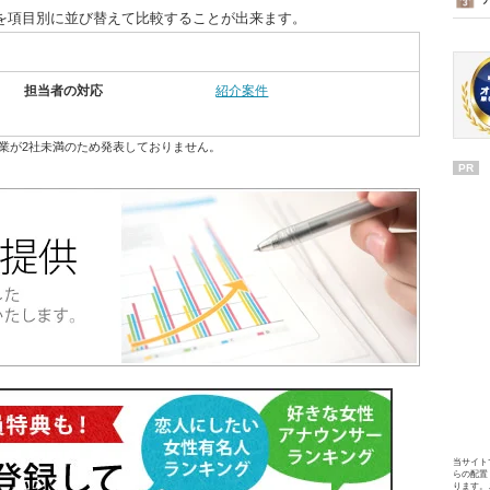
を項目別に並び替えて比較することが出来ます。
担当者の対応
紹介案件
業が2社未満のため発表しておりません。
PR
当サイト
らの配置
ります。