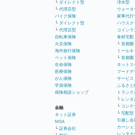
└
ダイレクト型
浄水型
└
代理店型
ウォータ
バイク保険
家事代行
└
ダイレクト型
ハウスク
└
代理店型
コインラ
自転車保険
食材宅配
火災保険
└
首都圏
海外旅行保険
ミールキ
ペット保険
└
首都圏
生命保険
ネットス
医療保険
フードデ
がん保険
サービス
学資保険
ふるさと
保険相談ショップ
トランク
└
レンタ
└
コンテ
金融
└
宅配型
ネット証券
引越し会
NISA
カーシェ
└
証券会社
レンタカ