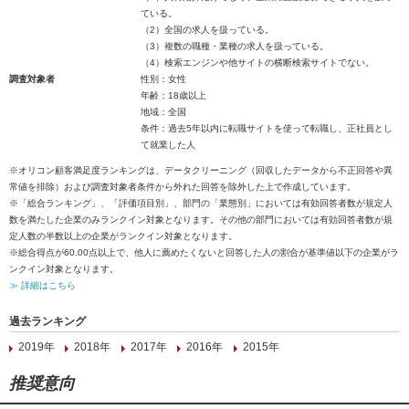
ている。
（2）全国の求人を扱っている。
（3）複数の職種・業種の求人を扱っている。
（4）検索エンジンや他サイトの横断検索サイトでない。
調査対象者
性別：女性
年齢：18歳以上
地域：全国
条件：過去5年以内に転職サイトを使って転職し、正社員とし
て就業した人
※オリコン顧客満足度ランキングは、データクリーニング（回収したデータから不正回答や異
常値を排除）および調査対象者条件から外れた回答を除外した上で作成しています。
※「総合ランキング」、「評価項目別」、部門の「業態別」においては有効回答者数が規定人
数を満たした企業のみランクイン対象となります。その他の部門においては有効回答者数が規
定人数の半数以上の企業がランクイン対象となります。
※総合得点が60.00点以上で、他人に薦めたくないと回答した人の割合が基準値以下の企業がラ
ンクイン対象となります。
≫ 詳細はこちら
過去ランキング
2019年
2018年
2017年
2016年
2015年
推奨意向