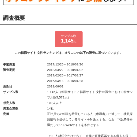
調査概要
サンプル数
1,145
人
この転職サイト 女性ランキングは、オリコンの以下の調査に基づいています。
事前調査
2017/12/20～2018/03/20
調査期間
2018/03/22～2018/04/02
2017/02/20～2017/02/27
2016/04/18～2016/04/28
更新日
2018/06/01
サンプル数
1,145人（転職サイト／転職サイト 女性の調査における総サン
プル数5,572人）
規定人数
100人以上
調査企業数
14社
定義
正社員での転職を希望している人（求職者）に対して、社員採
用情報を提供しているサイトを対象とする。なお、下記条件を
満たしているWebサイトを条件とする。
（1）人材紹介だけでなく、企業に直接応募できる求人を扱っ