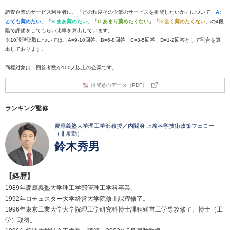
調査企業のサービス利用者に、「どの程度その企業のサービスを推奨したいか」について「
A:
とても薦めたい
」「
B:まあ薦めたい
」「
C:あまり薦めたくない
」「
D:全く薦めたくない
」の4段
階で評価をしてもらい比率を算出しています。
※10段階聴取については、A=9-10回答、B=6-8回答、C=3-5回答、D=1-2回答として割合を算
出しております。
商標対象は、回答者数が100人以上の企業です。
推奨意向データ（PDF）
ランキング監修
慶應義塾大学理工学部教授／内閣府 上席科学技術政策フェロー
（非常勤）
鈴木秀男
【経歴】
1989年慶應義塾大学理工学部管理工学科卒業。
1992年ロチェスター大学経営大学院修士課程修了。
1996年東京工業大学大学院理工学研究科博士課程経営工学専攻修了。博士（工
学）取得。