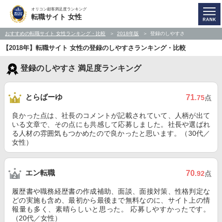
オリコン顧客満足度ランキング
転職サイト 女性
おすすめの転職サイト 女性ランキング・比較
2018年版
登録のしやすさ
【2018年】転職サイト 女性の登録のしやすさランキング・比較
登録のしやすさ 満足度ランキング
とらばーゆ
71
.75
点
良かった点は、社長のコメントが記載されていて、人柄が出て
いる文章で、その点にも共感して応募しました。社長や選ばれ
る人材の雰囲気もつかめたので良かったと思います。（30代／
女性）
エン転職
70
.92
点
履歴書や職務経歴書の作成補助、面談、面接対策、性格判定な
どの実施も含め、最初から最後まで無料なのに、サイト上の情
報量も多く、素晴らしいと思った。 応募しやすかったです。
（20代／女性）