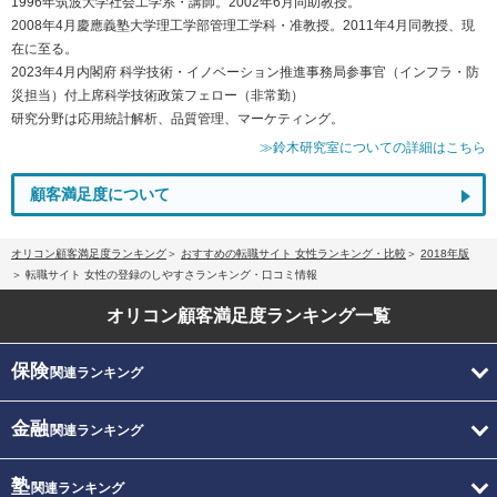
1996年筑波大学社会工学系・講師。2002年6月同助教授。
2008年4月慶應義塾大学理工学部管理工学科・准教授。2011年4月同教授、現
在に至る。
2023年4月内閣府 科学技術・イノベーション推進事務局参事官（インフラ・防
災担当）付上席科学技術政策フェロー（非常勤）
研究分野は応用統計解析、品質管理、マーケティング。
≫鈴木研究室についての詳細はこちら
顧客満足度について
オリコン顧客満足度ランキング
おすすめの転職サイト 女性ランキング・比較
2018年版
転職サイト 女性の登録のしやすさランキング・口コミ情報
オリコン顧客満足度
ランキング一覧
保険
関連ランキング
金融
関連ランキング
塾
関連ランキング