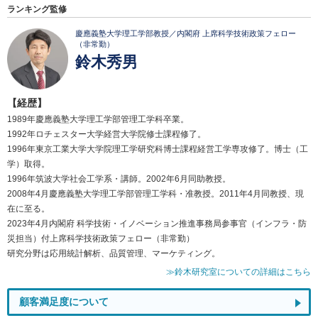
ランキング監修
慶應義塾大学理工学部教授／内閣府 上席科学技術政策フェロー
（非常勤）
鈴木秀男
【経歴】
1989年慶應義塾大学理工学部管理工学科卒業。
1992年ロチェスター大学経営大学院修士課程修了。
1996年東京工業大学大学院理工学研究科博士課程経営工学専攻修了。博士（工
学）取得。
1996年筑波大学社会工学系・講師。2002年6月同助教授。
2008年4月慶應義塾大学理工学部管理工学科・准教授。2011年4月同教授、現
在に至る。
2023年4月内閣府 科学技術・イノベーション推進事務局参事官（インフラ・防
災担当）付上席科学技術政策フェロー（非常勤）
研究分野は応用統計解析、品質管理、マーケティング。
≫鈴木研究室についての詳細はこちら
顧客満足度について