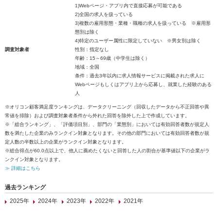
1)Webページ・アプリ内で直接応募が可能である
2)全国の求人を扱っている
3)複数の雇用形態・業種・職種の求人を扱っている ※雇用形
態別は除く
4)特定のユーザー属性に限定していない ※男女別は除く
調査対象者
性別：指定なし
年齢：15～69歳（中学生は除く）
地域：全国
条件：過去3年以内に求人情報サービスに掲載された求人に
Webページもしくはアプリ上から応募し、就業した経験のある
人
※オリコン顧客満足度ランキングは、データクリーニング（回収したデータから不正回答や異
常値を排除）および調査対象者条件から外れた回答を除外した上で作成しています。
※「総合ランキング」、「評価項目別」、部門の「業態別」においては有効回答者数が規定人
数を満たした企業のみランクイン対象となります。その他の部門においては有効回答者数が規
定人数の半数以上の企業がランクイン対象となります。
※総合得点が60.0点以上で、他人に薦めたくないと回答した人の割合が基準値以下の企業がラ
ンクイン対象となります。
≫ 詳細はこちら
過去ランキング
2025年
2024年
2023年
2022年
2021年