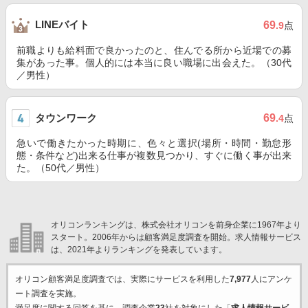
LINEバイト
69
.9
点
前職よりも給料面で良かったのと、住んでる所から近場での募
集があった事。個人的には本当に良い職場に出会えた。（30代
／男性）
タウンワーク
69
.4
点
急いで働きたかった時期に、色々と選択(場所・時間・勤怠形
態・条件など)出来る仕事が複数見つかり、すぐに働く事が出来
た。（50代／男性）
オリコンランキングは、株式会社オリコンを前身企業に1967年より
スタート。2006年からは顧客満足度調査を開始。求人情報サービス
は、2021年よりランキングを発表しています。
オリコン顧客満足度調査では、実際にサービスを利用した
7,977
人にアンケ
ート調査を実施。