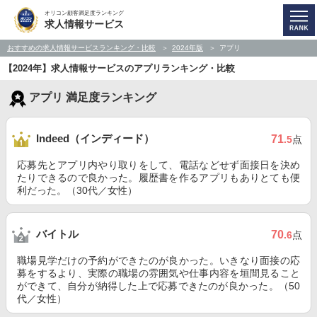
オリコン顧客満足度ランキング
求人情報サービス
おすすめの求人情報サービスランキング・比較
2024年版
アプリ
【2024年】求人情報サービスのアプリランキング・比較
アプリ 満足度ランキング
Indeed（インディード）
71
.5
点
応募先とアプリ内やり取りをして、電話などせず面接日を決め
たりできるので良かった。履歴書を作るアプリもありとても便
利だった。（30代／女性）
バイトル
70
.6
点
職場見学だけの予約ができたのが良かった。いきなり面接の応
募をするより、実際の職場の雰囲気や仕事内容を垣間見ること
ができて、自分が納得した上で応募できたのが良かった。（50
代／女性）