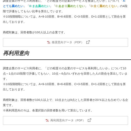
調査企業のサービス利用者に、「どの程度その企業のサービスを推奨したいか」について「
A:
とても薦めたい
」「
B:まあ薦めたい
」「
C:あまり薦めたくない
」「
D:全く薦めたくない
」の4段
階で評価をしてもらい比率を算出しています。
※10段階聴取については、A=9-10回答、B=6-8回答、C=3-5回答、D=1-2回答として割合を算
出しております。
商標対象は、回答者数が100人以上の企業です。
推奨意向データ（PDF）
再利用意向
調査企業のサービス利用者に、「どの程度その企業のサービスを再利用したいか」について10
点～1点の10段階で評価してもらい、10点～6点のいずれかを回答した人の割合を算出していま
す。
※10段階聴取については、A=9-10回答、B=6-8回答、C=3-5回答、D=1-2回答として割合を算
出しております。
商標対象は、回答者数が100人以上で、10点または9点とした回答者が20％以上を占めている企
業です。
※再利用意向の％は、各選択肢の回答者数を用いて算出しています。
再利用意向データ（PDF）