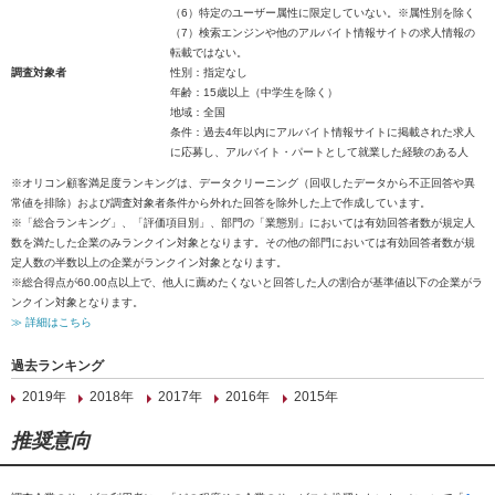
（6）特定のユーザー属性に限定していない。※属性別を除く
（7）検索エンジンや他のアルバイト情報サイトの求人情報の
転載ではない。
調査対象者
性別：指定なし
年齢：15歳以上（中学生を除く）
地域：全国
条件：過去4年以内にアルバイト情報サイトに掲載された求人
に応募し、アルバイト・パートとして就業した経験のある人
※オリコン顧客満足度ランキングは、データクリーニング（回収したデータから不正回答や異
常値を排除）および調査対象者条件から外れた回答を除外した上で作成しています。
※「総合ランキング」、「評価項目別」、部門の「業態別」においては有効回答者数が規定人
数を満たした企業のみランクイン対象となります。その他の部門においては有効回答者数が規
定人数の半数以上の企業がランクイン対象となります。
※総合得点が60.00点以上で、他人に薦めたくないと回答した人の割合が基準値以下の企業がラ
ンクイン対象となります。
≫ 詳細はこちら
過去ランキング
2019年
2018年
2017年
2016年
2015年
推奨意向