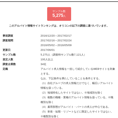
サンプル数
5,275
人
このアルバイト情報サイトランキングは、オリコンの以下の調査に基づいています。
事前調査
2016/12/20～2017/02/17
調査期間
2017/02/16～2017/02/24
2016/05/02～2016/05/09
更新日
2017/06/01
サンプル数
5,275人（調査時サンプル数7,121人）
規定人数
100人以上
調査企業数
34社
定義
アルバイト求人情報を一括して紹介しているWEBサイトを対象
とする。
なお、下記条件を満たしていることを条件とする。
（1）自社グループの求人情報だけでなく、幅広いアルバイト
情報を扱っている。
（2）地域特化したサイトではない。※地域別を除く
（3）複数の職種・業種のアルバイト情報を扱っている。※職
種別を除く
（4）雇用形態がアルバイト・パートの求人が中心である。
（5）単発・短期・リゾートなどに限定したサイトではない。
※種類別を除く