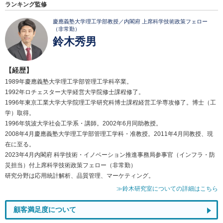
ランキング監修
慶應義塾大学理工学部教授／内閣府 上席科学技術政策フェロー
（非常勤）
鈴木秀男
【経歴】
1989年慶應義塾大学理工学部管理工学科卒業。
1992年ロチェスター大学経営大学院修士課程修了。
1996年東京工業大学大学院理工学研究科博士課程経営工学専攻修了。博士（工
学）取得。
1996年筑波大学社会工学系・講師。2002年6月同助教授。
2008年4月慶應義塾大学理工学部管理工学科・准教授。2011年4月同教授、現
在に至る。
2023年4月内閣府 科学技術・イノベーション推進事務局参事官（インフラ・防
災担当）付上席科学技術政策フェロー（非常勤）
研究分野は応用統計解析、品質管理、マーケティング。
≫鈴木研究室についての詳細はこちら
顧客満足度について