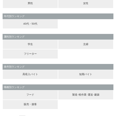
男性
女性
年代別ランキング
40代・50代
属性別ランキング
学生
主婦
フリーター
条件別ランキング
高収入バイト
短期バイト
職種別ランキング
フード
製造･軽作業･運送･建築
販売・接客