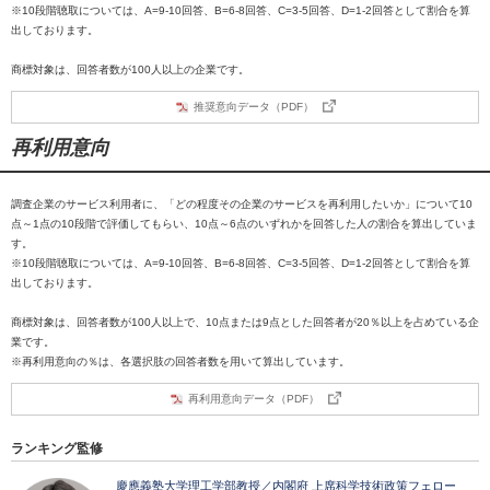
※10段階聴取については、A=9-10回答、B=6-8回答、C=3-5回答、D=1-2回答として割合を算
出しております。
商標対象は、回答者数が100人以上の企業です。
推奨意向データ（PDF）
再利用意向
調査企業のサービス利用者に、「どの程度その企業のサービスを再利用したいか」について10
点～1点の10段階で評価してもらい、10点～6点のいずれかを回答した人の割合を算出していま
す。
※10段階聴取については、A=9-10回答、B=6-8回答、C=3-5回答、D=1-2回答として割合を算
出しております。
商標対象は、回答者数が100人以上で、10点または9点とした回答者が20％以上を占めている企
業です。
※再利用意向の％は、各選択肢の回答者数を用いて算出しています。
再利用意向データ（PDF）
ランキング監修
慶應義塾大学理工学部教授／内閣府 上席科学技術政策フェロー