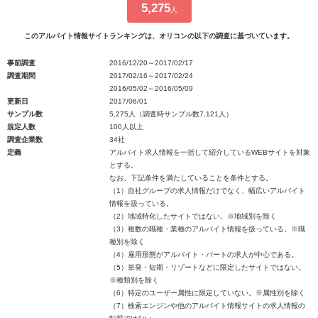
5,275
人
このアルバイト情報サイトランキングは、オリコンの以下の調査に基づいています。
事前調査
2016/12/20～2017/02/17
調査期間
2017/02/16～2017/02/24
2016/05/02～2016/05/09
更新日
2017/06/01
サンプル数
5,275人（調査時サンプル数7,121人）
規定人数
100人以上
調査企業数
34社
定義
アルバイト求人情報を一括して紹介しているWEBサイトを対象
とする。
なお、下記条件を満たしていることを条件とする。
（1）自社グループの求人情報だけでなく、幅広いアルバイト
情報を扱っている。
（2）地域特化したサイトではない。※地域別を除く
（3）複数の職種・業種のアルバイト情報を扱っている。※職
種別を除く
（4）雇用形態がアルバイト・パートの求人が中心である。
（5）単発・短期・リゾートなどに限定したサイトではない。
※種類別を除く
（6）特定のユーザー属性に限定していない。※属性別を除く
（7）検索エンジンや他のアルバイト情報サイトの求人情報の