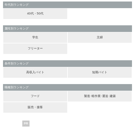
年代別ランキング
40代・50代
属性別ランキング
学生
主婦
フリーター
条件別ランキング
高収入バイト
短期バイト
職種別ランキング
フード
製造･軽作業･運送･建築
販売・接客
PR