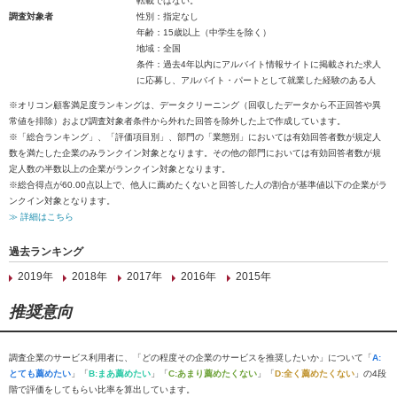
転載ではない。
調査対象者
性別：指定なし
年齢：15歳以上（中学生を除く）
地域：全国
条件：過去4年以内にアルバイト情報サイトに掲載された求人
に応募し、アルバイト・パートとして就業した経験のある人
※オリコン顧客満足度ランキングは、データクリーニング（回収したデータから不正回答や異
常値を排除）および調査対象者条件から外れた回答を除外した上で作成しています。
※「総合ランキング」、「評価項目別」、部門の「業態別」においては有効回答者数が規定人
数を満たした企業のみランクイン対象となります。その他の部門においては有効回答者数が規
定人数の半数以上の企業がランクイン対象となります。
※総合得点が60.00点以上で、他人に薦めたくないと回答した人の割合が基準値以下の企業がラ
ンクイン対象となります。
≫ 詳細はこちら
過去ランキング
2019年
2018年
2017年
2016年
2015年
推奨意向
調査企業のサービス利用者に、「どの程度その企業のサービスを推奨したいか」について「
A:
とても薦めたい
」「
B:まあ薦めたい
」「
C:あまり薦めたくない
」「
D:全く薦めたくない
」の4段
階で評価をしてもらい比率を算出しています。