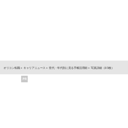
オリコン転職
キャリアニュース
世代・年代別に見る手帳活用術
写真詳細（3/3枚）
PR