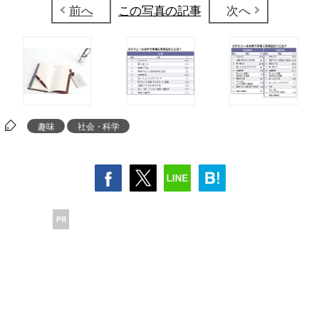
前へ
この写真の記事
次へ
趣味
社会・科学
PR