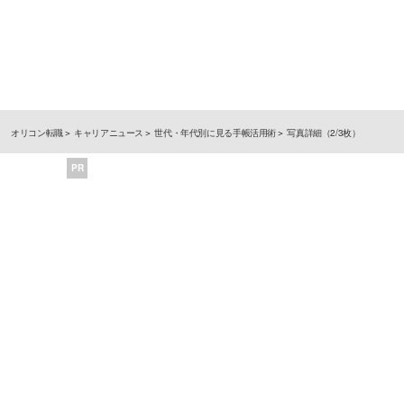
オリコン転職
キャリアニュース
世代・年代別に見る手帳活用術
写真詳細（2/3枚）
PR