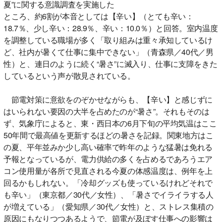
夏”に関する意識調査を実施した
ところ、約6割が本音としては【辛い】（とても辛い：
18.7％、少し辛い：28.9％、辛い：10.0％）と回答。室内温度
を調整している職場が多く「取り組みは重々承知しているけ
ど、社内が暑くて仕事に集中できない」（青森県／40代／男
性）と、連日のように続く“暑さ”に滅入り、仕事に支障をきた
しているという声が散見されている。
節電対策に意欲をのぞかせながらも、【辛い】と感じずに
はいられない要因の大半を占めたのが“暑さ”。それもそのは
ず、気象庁によると、東・西日本の6月下旬の平均気温はここ
50年間で最高値を更新するほどの暑さを記録。関東地方はこ
の夏、平年並みか少し高い確率で昨年のような猛暑は免れる
予報となっているが、電力供給の多くを占めるであろうエア
コン使用量が各所で見直される今夏の体感温度は、例年を上
回るかもしれない。「冷却グッズも使っているけれどそれで
も辛い」（東京都／30代／女性）、「暑さでイライラする人
が増えている」（愛知県／30代／女性）と、ストレス集積の
原因にもなりつつあるようで、節電が及ぼす仕事への影響は