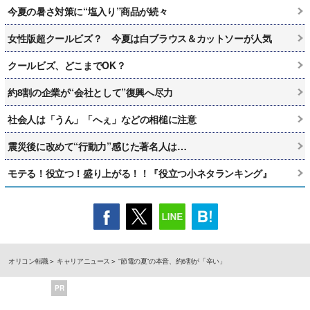
今夏の暑さ対策に“塩入り”商品が続々
女性版超クールビズ？ 今夏は白ブラウス＆カットソーが人気
クールビズ、どこまでOK？
約8割の企業が“会社として”復興へ尽力
社会人は「うん」「へぇ」などの相槌に注意
震災後に改めて“行動力”感じた著名人は…
モテる！役立つ！盛り上がる！！『役立つ小ネタランキング』
オリコン転職
キャリアニュース
“節電の夏”の本音、約6割が「辛い」
PR