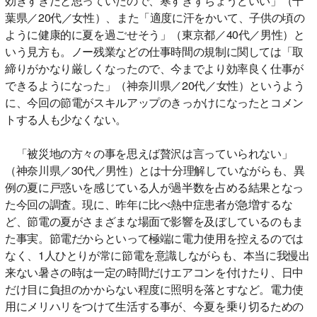
効きすぎだと思っていたので、寒すぎずちょうどいい」（千
葉県／20代／女性）、また「適度に汗をかいて、子供の頃の
ように健康的に夏を過ごせそう」（東京都／40代／男性）と
いう見方も。ノー残業などの仕事時間の規制に関しては「取
締りがかなり厳しくなったので、今までより効率良く仕事が
できるようになった」（神奈川県／20代／女性）というよう
に、今回の節電がスキルアップのきっかけになったとコメン
トする人も少なくない。
「被災地の方々の事を思えば贅沢は言っていられない」
（神奈川県／30代／男性）とは十分理解していながらも、異
例の夏に戸惑いを感じている人が過半数を占める結果となっ
た今回の調査。現に、昨年に比べ熱中症患者が急増するな
ど、節電の夏がさまざまな場面で影響を及ぼしているのもま
た事実。節電だからといって極端に電力使用を控えるのでは
なく、1人ひとりが常に節電を意識しながらも、本当に我慢出
来ない暑さの時は一定の時間だけエアコンを付けたり、日中
だけ目に負担のかからない程度に照明を落とすなど。電力使
用にメリハリをつけて生活する事が、今夏を乗り切るための