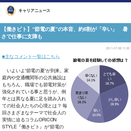
キャリアニュース
【働きビト】“節電の夏”の本音、約6割が「辛い」 暑
さで仕事に支障も
2011-07-08 11:00
■主なコメント一覧はこちら
いよいよ“節電の夏”が到来。家
庭内や交通機関等の公共施設は
もちろん、職場でも節電対策が
強化されている事と思うが、例
年とは異なる夏に足を踏み入れ
ての社会人たちの心境とは？ 毎
回さまざまなテーマで社会人の
実情に迫るコラムORICON
STYLE『働きビト』が“節電の