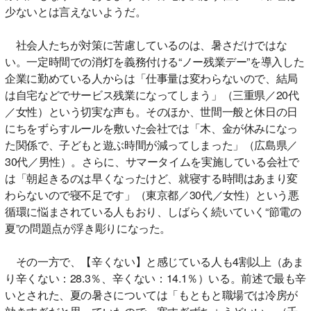
少ないとは言えないようだ。
社会人たちが対策に苦慮しているのは、暑さだけではな
い。一定時間での消灯を義務付ける“ノー残業デー”を導入した
企業に勤めている人からは「仕事量は変わらないので、結局
は自宅などでサービス残業になってしまう」（三重県／20代
／女性）という切実な声も。そのほか、世間一般と休日の日
にちをずらすルールを敷いた会社では「木、金が休みになっ
た関係で、子どもと遊ぶ時間が減ってしまった」（広島県／
30代／男性）。さらに、サマータイムを実施している会社で
は「朝起きるのは早くなったけど、就寝する時間はあまり変
わらないので寝不足です」（東京都／30代／女性）という悪
循環に悩まされている人もおり、しばらく続いていく“節電の
夏”の問題点が浮き彫りになった。
その一方で、【辛くない】と感じている人も4割以上（あま
り辛くない：28.3％、辛くない：14.1％）いる。前述で最も辛
いとされた、夏の暑さについては「もともと職場では冷房が