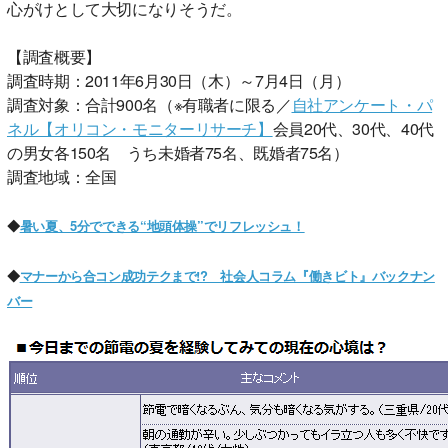
心がけとして大切になりそうだ。
【調査概要】
調査時期：2011年6月30日（木）～7月4日（月）
調査対象：合計900名（※有職者に限る／
自社アンケート・パ
ネル【オリコン・モニターリサーチ】
会員20代、30代、40代
の男女各150名 うち未婚者75名、既婚者75名）
調査地域：全国
◆
暑い夏、5分でできる“地頭体操”でリフレッシュ！
◆
マナーから合コン成功テクまで!? 社会人コラム『働きビト』バックナン
バー