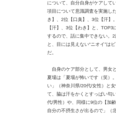
について、自分自身がケアして
項目について意識調査を実施し
き】、2位【口臭】、3位【汗】
【汗】、3位【わき】と、TOP
するので、話に集中できない。2
と、目には見えない“ニオイ”は
だ。
自身のケア部分として、男女と
夏場は「夏場が怖いです（笑）
い」（神奈川県/20代/女性）
て、脇は汗をかくとすっぱい匂い
代/男性）や、同様に9位の【加
自分の不摂生さが出るので」（北