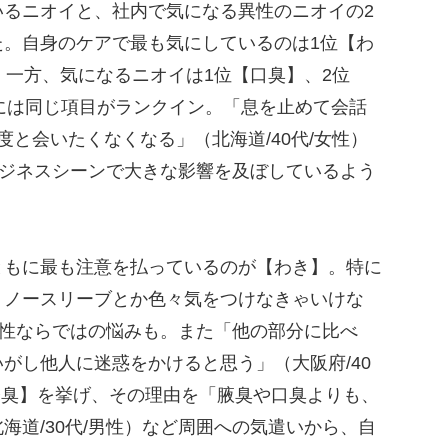
いるニオイと、社内で気になる異性のニオイの2
た。自身のケアで最も気にしているのは1位【わ
。一方、気になるニオイは1位【口臭】、2位
3には同じ項目がランクイン。「息を止めて会話
度と会いたくなくなる」（北海道/40代/女性）
ビジネスシーンで大きな影響を及ぼしているよう
もに最も注意を払っているのが【わき】。特に
。ノースリーブとか色々気をつけなきゃいけな
と女性ならではの悩みも。また「他の部分に比べ
がし他人に迷惑をかけると思う」（大阪府/40
齢臭】を挙げ、その理由を「腋臭や口臭よりも、
海道/30代/男性）など周囲への気遣いから、自