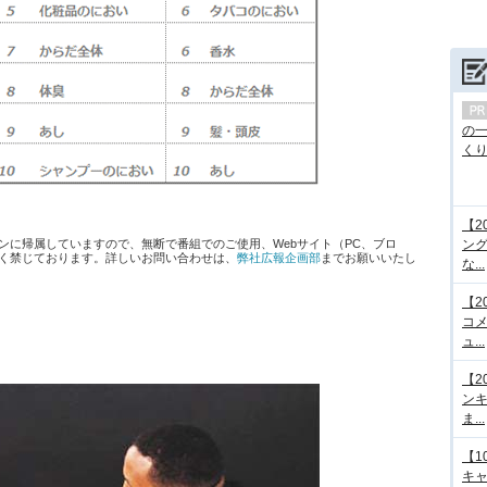
の
くり.
【2
ンに帰属していますので、無断で番組でのご使用、Webサイト（PC、ブロ
ング
く禁じております。詳しいお問い合わせは、
弊社広報企画部
までお願いいたし
な...
【2
コメ
ュ...
【2
ンキ
ま...
【1
キ