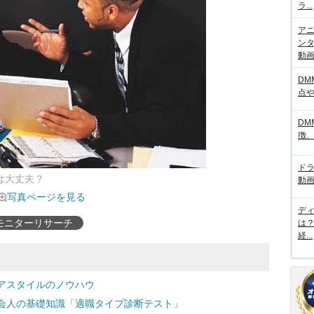
ラ...
アニ
ンタ
動画サ
DM
点
DM
徴
ド
たは大丈夫？
動画
写真ページを見る
デ
モニターリサーチ
は
経...
アスタイルのノウハウ
会人の基礎知識「適職タイプ診断テスト」