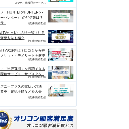
スマホ・携帯通信サービス
メ「HUNTER×HUNTER(ハ
ーハンター)」の配信先は？
...
定額制動画配信
M TVの支払い方法一覧！注意
や変更方法も紹介
定額制動画配信
M TVの評判は？口コミから特
、メリット・デメリットを解説
定額制動画配信
ラマ「半沢直樹」を視聴できる
配信サービス・サブスクを...
定額制動画配信
ィズニープラスの支払い方法
？変更・確認手順などを入会
定額制動画配信