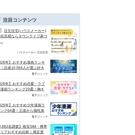
注目コンテンツ
注文住宅(ハウスメーカー)
一括見積ならタウンライフ家づ
..
ハウスメーカー 注文住宅
026年】おすすめ漫画ランキ
！読者10,564人が選ぶ好き
電子コミック
026年】おすすめ恋愛・ラブ
漫画ランキング29選！胸キ
電子コミック
026年】おすすめ少年漫画ラ
ング64選！王道から個性派
電子コミック
0,883名調査】格安SIM・携帯
ャリアおすすめ比較｜満足度