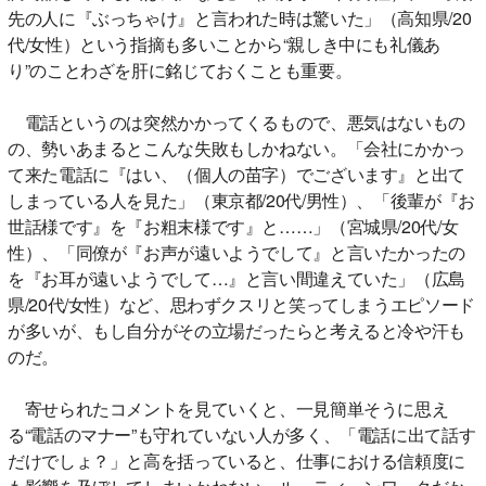
先の人に『ぶっちゃけ』と言われた時は驚いた」（高知県/20
代/女性）という指摘も多いことから“親しき中にも礼儀あ
り”のことわざを肝に銘じておくことも重要。
電話というのは突然かかってくるもので、悪気はないもの
の、勢いあまるとこんな失敗もしかねない。「会社にかかっ
て来た電話に『はい、（個人の苗字）でございます』と出て
しまっている人を見た」（東京都/20代/男性）、「後輩が『お
世話様です』を『お粗末様です』と……」（宮城県/20代/女
性）、「同僚が『お声が遠いようでして』と言いたかったの
を『お耳が遠いようでして…』と言い間違えていた」（広島
県/20代/女性）など、思わずクスリと笑ってしまうエピソード
が多いが、もし自分がその立場だったらと考えると冷や汗も
のだ。
寄せられたコメントを見ていくと、一見簡単そうに思え
る“電話のマナー”も守れていない人が多く、「電話に出て話す
だけでしょ？」と高を括っていると、仕事における信頼度に