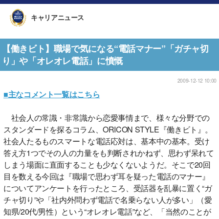
キャリアニュース
【働きビト】職場で気になる“電話マナー”「ガチャ切
り」や「オレオレ電話」に憤慨
2009-12-12 10:00
■主なコメント一覧はこちら
社会人の常識・非常識から恋愛事情まで、様々な分野での
スタンダードを探るコラム、ORICON STYLE『働きビト』。
社会人たるものスマートな電話応対は、基本中の基本。受け
答え方1つでその人の力量をも判断されかねず、思わず呆れて
しまう場面に直面することも少なくないようだ。そこで20回
目を数える今回は『職場で思わず耳を疑った電話のマナー』
についてアンケートを行ったところ、受話器を乱暴に置く“ガ
チャ切り”や「社内外問わず電話で名乗らない人が多い」（愛
知県/20代/男性）という“オレオレ電話”など、「当然のことが