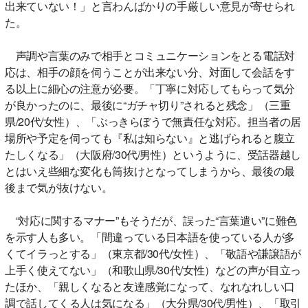
出来ていない！」と言わんばかりの手厳しい意見が寄せられ
た。
声調や言葉のみで相手とコミュニケーションをとる電話対
応は、相手の顔を伺うことが出来ない分、対面して会話をす
る以上に細心の注意が必要。「丁寧に対応してもらって気分
が良かったのに、最後に“ガチャ切り”されると残念」（三重
県/20代/女性）、「ぶっきらぼうで無責任な対応。担当者の居
場所や予定を伺っても『私は知らない』と逃げられると腹立
たしくなる」（大阪府/30代/男性）というように、受話器越し
とはいえ些細な変化も筒抜けとなってしまうから、最後の最
後まで気が抜けない。
“対応に関するマナー”もそうだが、誤った“言葉遣い”に難色
を示す人も多い。「間違っている日本語を使っている人が多
くてイラっとする」（東京都/30代/女性）、「敬語や謙譲語が
上手く使えてない」（和歌山県/30代/女性）などの声が目立っ
たほか、「親しくなると友達感覚になって、なれなれしい口
調で話してくる人は気になる」（大分県/30代/男性）、「取引