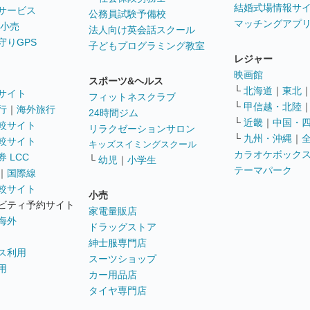
結婚式場情報サ
サービス
公務員試験予備校
マッチングアプ
 小売
法人向け英会話スクール
守りGPS
子どもプログラミング教室
レジャー
映画館
スポーツ&ヘルス
└
北海道
｜
東北
サイト
フィットネスクラブ
└
甲信越・北陸
行
｜
海外旅行
24時間ジム
└
近畿
｜
中国・
較サイト
リラクゼーションサロン
└
九州・沖縄
｜
較サイト
キッズスイミングスクール
カラオケボック
 LCC
└
幼児
｜
小学生
テーマパーク
｜
国際線
較サイト
小売
ビティ予約サイト
家電量販店
海外
ドラッグストア
紳士服専門店
ス利用
スーツショップ
用
カー用品店
タイヤ専門店