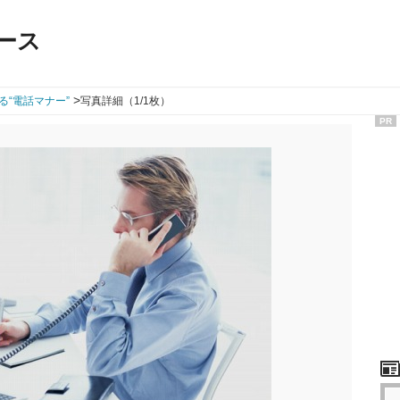
ース
>
る“電話マナー”
写真詳細（1/1枚）
PR