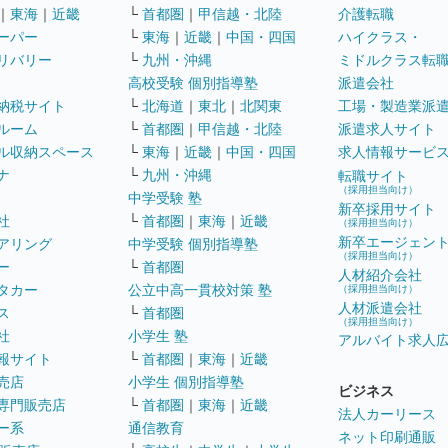
｜
東海
｜
近畿
└
首都圏
｜
甲信越・北陸
介護転職
ーパー
└
東海
｜
近畿
｜
中国・四国
ハイクラス・
リバリー
└
九州・沖縄
ミドルクラス転
高校受験 個別指導塾
派遣会社
納税サイト
└
北海道
｜
東北
｜
北関東
工場・製造業派
ルーム
└
首都圏
｜
甲信越・北陸
派遣求人サイト
ル収納スペース
└
東海
｜
近畿
｜
中国・四国
求人情報サービ
ナ
└
九州・沖縄
転職サイト
（採用担当向け）
中学受験 塾
新卒採用サイト
社
└
首都圏
｜
東海
｜
近畿
（採用担当向け）
新卒エージェン
アリング
中学受験 個別指導塾
（採用担当向け）
ー
└
首都圏
人材紹介会社
タカー
公立中高一貫校対策 塾
（採用担当向け）
人材派遣会社
ス
└
首都圏
（採用担当向け）
社
小学生 塾
アルバイト求人
報サイト
└
首都圏
｜
東海
｜
近畿
売店
小学生 個別指導塾
ビジネス
専門販売店
└
首都圏
｜
東海
｜
近畿
法人カーリース
ー系
通信教育
ネット印刷通販