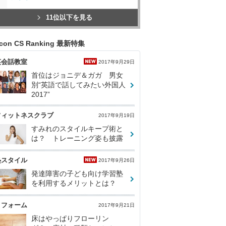
11位以下を見る
icon CS Ranking 最新特集
英会話教室
2017年9月29日
首位はジョニデ＆ガガ 男女
別“英語で話してみたい外国人
2017”
フィットネスクラブ
2017年9月19日
すみれのスタイルキープ術と
は？ トレーニング姿も披露
塾スタイル
2017年9月26日
発達障害の子ども向け学習塾
を利用するメリットとは？
リフォーム
2017年9月21日
床はやっぱりフローリン