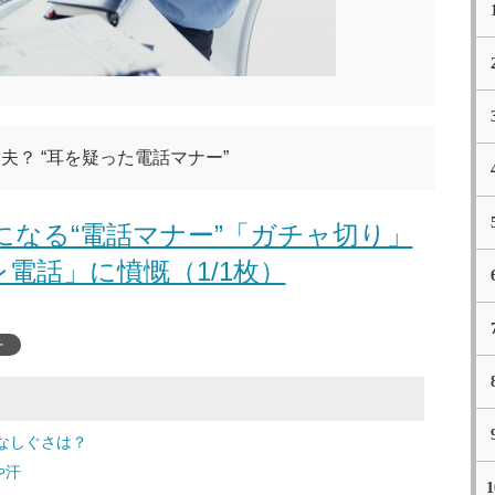
夫？ “耳を疑った電話マナー”
になる“電話マナー”「ガチャ切り」
電話」に憤慨（1/1枚）
チ
なしぐさは？
や汗
1