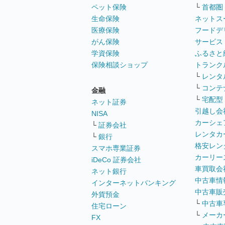
ペット保険
└
首都圏
生命保険
ネットス
医療保険
フードデ
がん保険
サービス
学資保険
ふるさと
保険相談ショップ
トランク
└
レンタ
└
コンテ
金融
└
宅配型
ネット証券
引越し会
NISA
カーシェ
└
証券会社
レンタカ
└
銀行
格安レン
スマホ専業証券
カーリー
iDeCo 証券会社
車買取会
ネット銀行
中古車情
インターネットバンキング
中古車販
外貨預金
└
中古車
住宅ローン
└
メーカ
FX