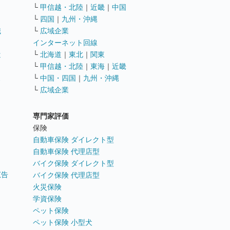
└
甲信越・北陸
｜
近畿
｜
中国
└
四国
｜
九州・沖縄
職
└
広域企業
インターネット回線
遣
└
北海道
｜
東北
｜
関東
└
甲信越・北陸
｜
東海
｜
近畿
ス
└
中国・四国
｜
九州・沖縄
└
広域企業
専門家評価
ト
保険
自動車保険 ダイレクト型
自動車保険 代理店型
バイク保険 ダイレクト型
広告
バイク保険 代理店型
火災保険
学資保険
ペット保険
ペット保険 小型犬