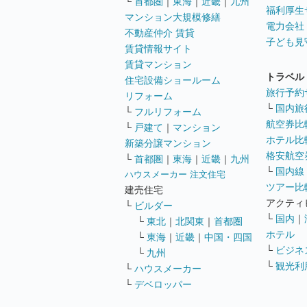
└
首都圏
｜
東海
｜
近畿
｜
九州
福利厚生
マンション大規模修繕
電力会社
不動産仲介 賃貸
子ども見
賃貸情報サイト
賃貸マンション
トラベル
住宅設備ショールーム
旅行予約
リフォーム
└
国内旅
└
フルリフォーム
航空券比
└
戸建て
｜
マンション
ホテル比
新築分譲マンション
格安航空券
└
首都圏
｜
東海
｜
近畿
｜
九州
└
国内線
ハウスメーカー 注文住宅
ツアー比
建売住宅
アクティ
└
ビルダー
└
国内
｜
└
東北
｜
北関東
｜
首都圏
ホテル
└
東海
｜
近畿
｜
中国・四国
└
ビジネ
└
九州
└
観光利
└
ハウスメーカー
└
デベロッパー