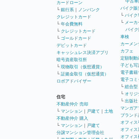
中古車
カードローン
バイク販
└
銀行系
｜
ノンバンク
└
バイク
クレジットカード
└
メーカ
└
年会費無料
バイク
└
クレジットカード
車検
└
ゴールドカード
カーメン
デビットカード
カフェ
キャッシュレス決済アプリ
定額制動
暗号資産取引所
子ども写
└
現物取引（仮想通貨）
電子書籍
└
証拠金取引（仮想通貨）
電子コミ
ロボアドバイザー
└
総合型
└
オリジ
住宅
└
出版社
不動産仲介 売却
マンガア
└
マンション
｜
戸建て
｜
土地
ブランド
不動産仲介 購入
オフィス
└
マンション
｜
戸建て
オフィス
分譲マンション管理会社
オフィス