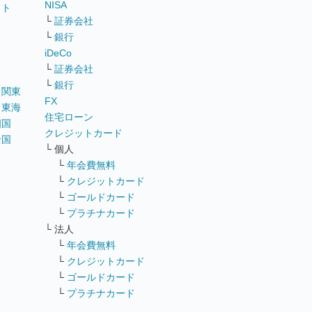
NISA
イト
└
証券会社
リ
└
銀行
iDeCo
└
証券会社
└
銀行
｜
関東
FX
｜
東海
住宅ローン
四国
クレジットカード
全国
└ 個人
ス
└
年会費無料
└
クレジットカード
└
ゴールドカード
└
プラチナカード
└ 法人
└
年会費無料
└
クレジットカード
└
ゴールドカード
└
プラチナカード