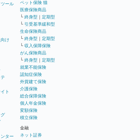
ペット保険 猫
トツール
医療保険商品
└
終身型
｜
定期型
└
引受基準緩和型
生命保険商品
└
終身型
｜
定期型
員向け
└
収入保障保険
がん保険商品
└
終身型
｜
定期型
就業不能保険
テ
認知症保険
ステ
外貨建て保険
介護保険
サイト
総合保障保険
個人年金保険
変額保険
ング
積立保険
グ
金融
ネット証券
ウンター