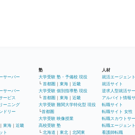
塾
人材
ーサーバー
大学受験 塾・予備校 現役
就活エージェン
└
首都圏
｜
東海
｜
近畿
就活サイト
ーサーバー
大学受験 個別指導塾 現役
逆求人型就活サ
サービス
└
首都圏
｜
東海
｜
近畿
アルバイト情報
リーニング
大学受験 難関大学特化型 現役
転職サイト
ンドリー
└
首都圏
転職サイト 女性
大学受験 映像授業
転職スカウトサ
｜
東海
｜
近畿
高校受験 塾
転職エージェン
ット
└
北海道
｜
東北
｜
北関東
看護師転職