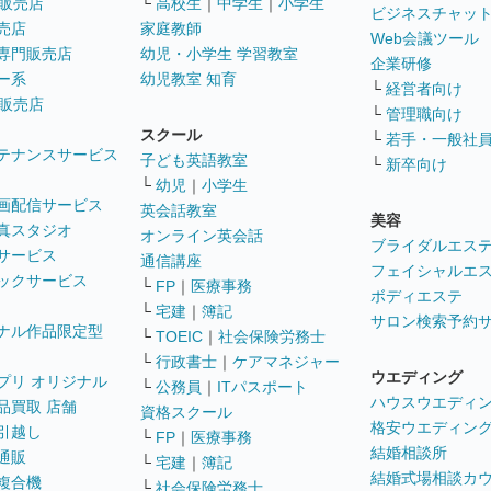
販売店
└
高校生
｜
中学生
｜
小学生
ビジネスチャッ
売店
家庭教師
Web会議ツール
専門販売店
幼児・小学生 学習教室
企業研修
ー系
幼児教室 知育
└
経営者向け
販売店
└
管理職向け
スクール
└
若手・一般社
テナンスサービス
子ども英語教室
└
新卒向け
└
幼児
｜
小学生
画配信サービス
英会話教室
美容
真スタジオ
オンライン英会話
ブライダルエス
サービス
通信講座
フェイシャルエ
ックサービス
└
FP
｜
医療事務
ボディエステ
└
宅建
｜
簿記
サロン検索予約
ナル作品限定型
└
TOEIC
｜
社会保険労務士
└
行政書士
｜
ケアマネジャー
ウエディング
プリ オリジナル
└
公務員
｜
ITパスポート
ハウスウエディ
品買取 店舗
資格スクール
格安ウエディン
引越し
└
FP
｜
医療事務
結婚相談所
通販
└
宅建
｜
簿記
結婚式場相談カ
複合機
└
社会保険労務士