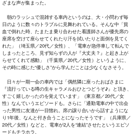
ざまな声が集まった。
朝のラッシュで混雑する車内というのは、大・小問わず毎
日のように数々のトラブルに見舞われている。そんな中「貧
血で倒れた時、たまたま乗り合わせた看護師さんが優先席の
座席を空けて座らせてくれたり汗を拭いたりと面倒を見てく
れた」（埼玉県／20代／女性）、「電車が急停車して転んで
しまったところ、見ず知らずの人が『大丈夫？』と起き上が
らせてくれて感動」（千葉県／20代／女性）というように、
その時に感じた“優しさ”から学んだことは少なくなさそう。
日々が一期一会の車内では「偶然隣に座ったおばさまに
『流行っている噂の生キャラメルおひとつどうぞ♪』と頂き、
すごく嬉しかったのを覚えています」（東京都／20代／女
性）なんていうエピソードも。さらに「通勤電車の中で出会
った男性に友達が一目惚れ。席の譲り合いから話すようにな
り1年後、なんと付き合うことになったそうです」（兵庫県／
20代／女性）などと、電車が2人を“連結”させたというエピソ
ードもチラホラ。