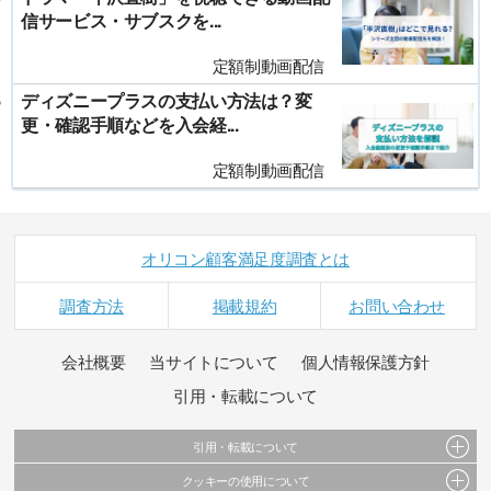
信サービス・サブスクを...
定額制動画配信
ディズニープラスの支払い方法は？変
更・確認手順などを入会経...
定額制動画配信
オリコン顧客満足度調査とは
調査方法
掲載規約
お問い合わせ
会社概要
当サイトについて
個人情報保護方針
引用・転載について
引用・転載について
クッキーの使用について
当サイトで公開されている情報（文字、写真、イラスト、画像データ等）及びこれらの配