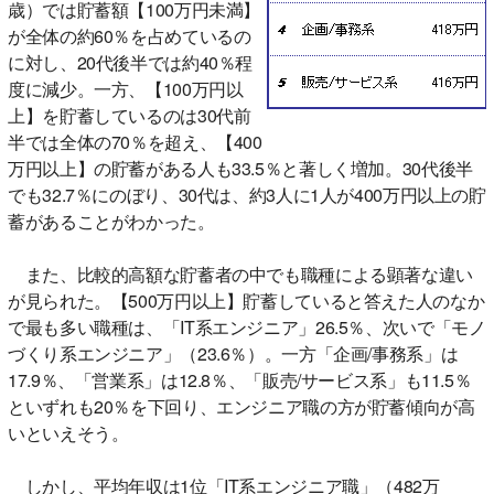
歳）では貯蓄額【100万円未満】
が全体の約60％を占めているの
に対し、20代後半では約40％程
度に減少。一方、【100万円以
上】を貯蓄しているのは30代前
半では全体の70％を超え、【400
万円以上】の貯蓄がある人も33.5％と著しく増加。30代後半
でも32.7％にのぼり、30代は、約3人に1人が400万円以上の貯
蓄があることがわかった。
また、比較的高額な貯蓄者の中でも職種による顕著な違い
が見られた。【500万円以上】貯蓄していると答えた人のなか
で最も多い職種は、「IT系エンジニア」26.5％、次いで「モノ
づくり系エンジニア」（23.6％）。一方「企画/事務系」は
17.9％、「営業系」は12.8％、「販売/サービス系」も11.5％
といずれも20％を下回り、エンジニア職の方が貯蓄傾向が高
いといえそう。
しかし、平均年収は1位「IT系エンジニア職」（482万