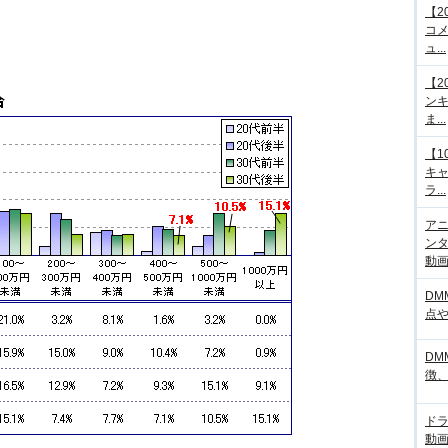
【2
コメ
ュ...
【2
ンキ
ま...
【1
キ
ラ...
アニ
ンタ
動画サ
DM
点
DM
徴
ド
動画