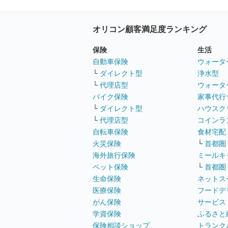
オリコン顧客満足度ランキング
保険
生活
自動車保険
ウォータ
└
ダイレクト型
浄水型
└
代理店型
ウォータ
バイク保険
家事代行
└
ダイレクト型
ハウスク
└
代理店型
コインラ
自転車保険
食材宅配
火災保険
└
首都圏
海外旅行保険
ミールキ
ペット保険
└
首都圏
生命保険
ネットス
医療保険
フードデ
がん保険
サービス
学資保険
ふるさと
保険相談ショップ
トランク