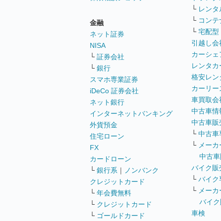
└
レンタ
└
コンテ
金融
└
宅配型
ネット証券
引越し会
NISA
カーシェ
└
証券会社
レンタカ
└
銀行
格安レン
スマホ専業証券
カーリー
iDeCo 証券会社
車買取会
ネット銀行
中古車情
インターネットバンキング
中古車販
外貨預金
└
中古車
住宅ローン
└
メーカ
FX
中古車
カードローン
バイク販
└
銀行系
｜
ノンバンク
└
バイク
クレジットカード
└
メーカ
└
年会費無料
バイク
└
クレジットカード
車検
└
ゴールドカード