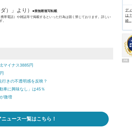
ーダ）」より）
デ
■禁無断複写転載
は
グ、携帯電話）や雑誌等で掲載するといった行為は固く禁じております。詳しい
経...
す。
PR
マイナス3885円
8円
先行きの不透明感を反映？
動車に興味なし」は45％
人が微増
アニュース一覧はこちら！