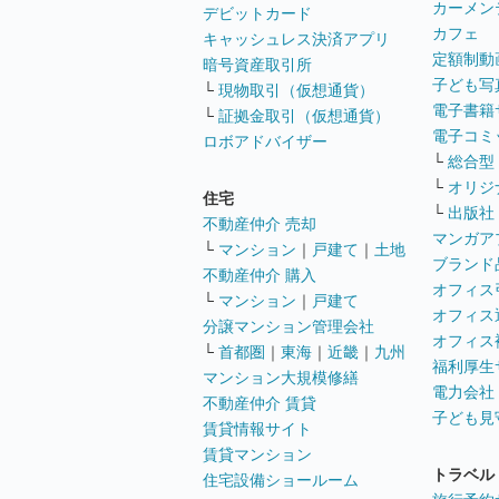
カーメン
デビットカード
カフェ
キャッシュレス決済アプリ
定額制動
暗号資産取引所
子ども写
└
現物取引（仮想通貨）
電子書籍
└
証拠金取引（仮想通貨）
電子コミ
ロボアドバイザー
└
総合型
└
オリジ
住宅
└
出版社
不動産仲介 売却
マンガア
└
マンション
｜
戸建て
｜
土地
ブランド
不動産仲介 購入
オフィス
└
マンション
｜
戸建て
オフィス
分譲マンション管理会社
オフィス
└
首都圏
｜
東海
｜
近畿
｜
九州
福利厚生
マンション大規模修繕
電力会社
不動産仲介 賃貸
子ども見
賃貸情報サイト
賃貸マンション
トラベル
住宅設備ショールーム