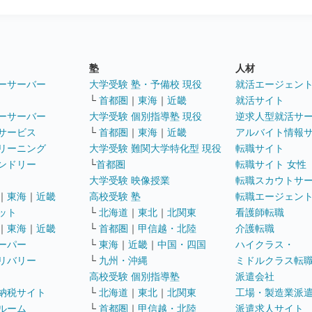
塾
人材
ーサーバー
大学受験 塾・予備校 現役
就活エージェン
└
首都圏
｜
東海
｜
近畿
就活サイト
ーサーバー
大学受験 個別指導塾 現役
逆求人型就活サ
サービス
└
首都圏
｜
東海
｜
近畿
アルバイト情報
リーニング
大学受験 難関大学特化型 現役
転職サイト
ンドリー
└
首都圏
転職サイト 女性
大学受験 映像授業
転職スカウトサ
｜
東海
｜
近畿
高校受験 塾
転職エージェン
ット
└
北海道
｜
東北
｜
北関東
看護師転職
｜
東海
｜
近畿
└
首都圏
｜
甲信越・北陸
介護転職
ーパー
└
東海
｜
近畿
｜
中国・四国
ハイクラス・
リバリー
└
九州・沖縄
ミドルクラス転
高校受験 個別指導塾
派遣会社
納税サイト
└
北海道
｜
東北
｜
北関東
工場・製造業派
ルーム
└
首都圏
｜
甲信越・北陸
派遣求人サイト