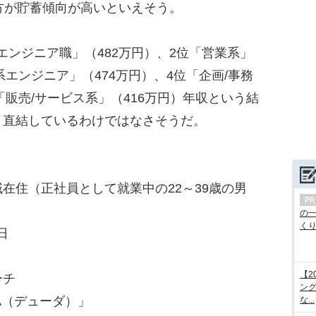
方が貯蓄傾向が高いといえそう。
エンジニア職」（482万円）、2位「営業系」
系エンジニア」（474万円）、4位「企画/事務
「販売/サービス系」（416万円）年収という結
ま直結しているわけではなさそうだ。
在住（正社員として就業中の22～39歳の男
の
くり.
日
【2
ーチ
ング
A（デューダ）」
な...