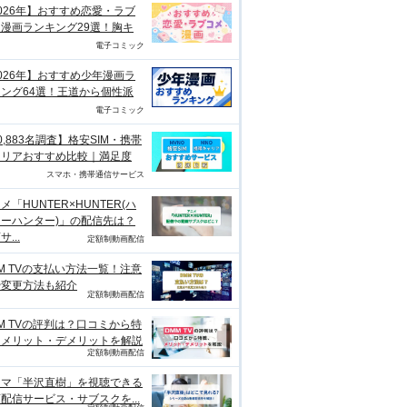
026年】おすすめ恋愛・ラブ
漫画ランキング29選！胸キ
電子コミック
026年】おすすめ少年漫画ラ
ング64選！王道から個性派
電子コミック
0,883名調査】格安SIM・携帯
ャリアおすすめ比較｜満足度
スマホ・携帯通信サービス
メ「HUNTER×HUNTER(ハ
ーハンター)」の配信先は？
...
定額制動画配信
M TVの支払い方法一覧！注意
や変更方法も紹介
定額制動画配信
M TVの評判は？口コミから特
、メリット・デメリットを解説
定額制動画配信
ラマ「半沢直樹」を視聴できる
配信サービス・サブスクを...