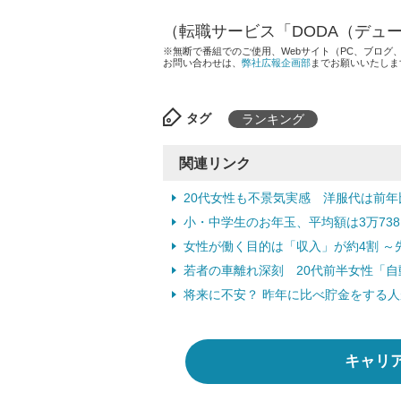
（転職サービス「DODA（デュ
※無断で番組でのご使用、Webサイト（PC、ブロ
お問い合わせは、
弊社広報企画部
までお願いいたしま
タグ
ランキング
関連リンク
20代女性も不景気実感 洋服代は前年比
小・中学生のお年玉、平均額は3万73
女性が働く目的は「収入」が約4割 ～
若者の車離れ深刻 20代前半女性「自
将来に不安？ 昨年に比べ貯金をする
キャリ