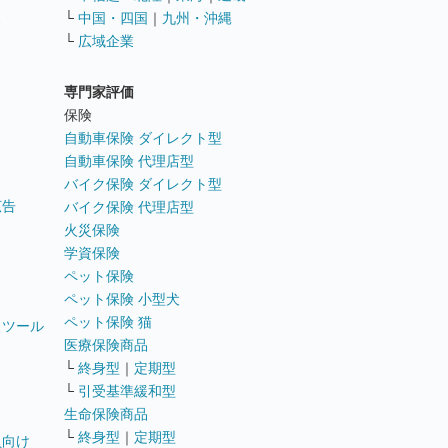
ス
└
中国・四国
｜
九州・沖縄
└
広域企業
専門家評価
ト
保険
自動車保険 ダイレクト型
自動車保険 代理店型
バイク保険 ダイレクト型
広告
バイク保険 代理店型
火災保険
学資保険
ペット保険
ペット保険 小型犬
ペット保険 猫
トツール
医療保険商品
└
終身型
｜
定期型
└
引受基準緩和型
生命保険商品
└
終身型
｜
定期型
員向け