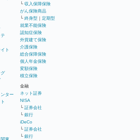
└
収入保障保険
がん保険商品
└
終身型
｜
定期型
就業不能保険
テ
認知症保険
ステ
外貨建て保険
介護保険
サイト
総合保障保険
個人年金保険
変額保険
ング
積立保険
グ
金融
ネット証券
ウンター
NISA
イト
└
証券会社
リ
└
銀行
iDeCo
└
証券会社
└
銀行
｜
関東