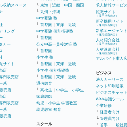
ル収納スペース
└
東海
｜
近畿
｜
中国・四国
求人情報サービ
ナ
└
九州・沖縄
転職サイト
（採用担当向け）
中学受験 塾
新卒採用サイト
社
└
首都圏
｜
東海
｜
近畿
（採用担当向け）
新卒エージェン
アリング
中学受験 個別指導塾
（採用担当向け）
ー
└
首都圏
人材紹介会社
タカー
公立中高一貫校対策 塾
（採用担当向け）
人材派遣会社
ス
└
首都圏
（採用担当向け）
社
小学生 塾
アルバイト求人
報サイト
└
首都圏
｜
東海
｜
近畿
売店
小学生 個別指導塾
ビジネス
専門販売店
└
首都圏
｜
東海
｜
近畿
法人カーリース
ー系
通信教育
ネット印刷通販
販売店
└
高校生
｜
中学生
｜
小学生
ビジネスチャッ
売店
家庭教師
Web会議ツール
専門販売店
幼児・小学生 学習教室
企業研修
ー系
幼児教室 知育
└
経営者向け
販売店
└
管理職向け
スクール
└
若手・一般社