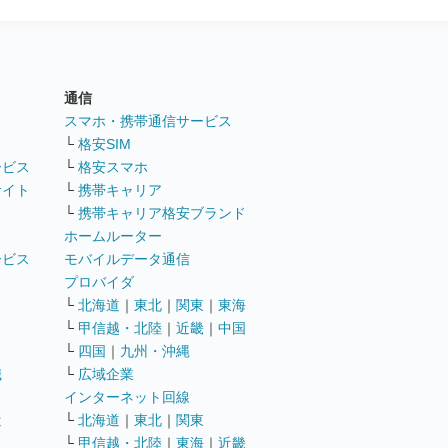
通信
ト
スマホ・携帯通信サービス
└
格安SIM
ービス
└
格安スマホ
サイト
└
携帯キャリア
└
携帯キャリア格安ブランド
ホームルーター
ービス
モバイルデータ通信
ト
プロバイダ
└
北海道
｜
東北
｜
関東
｜
東海
└
甲信越・北陸
｜
近畿
｜
中国
└
四国
｜
九州・沖縄
職
└
広域企業
インターネット回線
遣
└
北海道
｜
東北
｜
関東
└
甲信越・北陸
｜
東海
｜
近畿