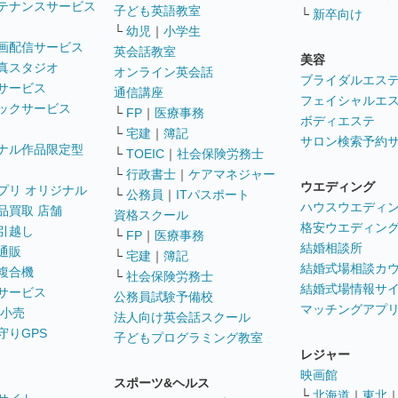
テナンスサービス
子ども英語教室
└
新卒向け
└
幼児
｜
小学生
画配信サービス
英会話教室
美容
真スタジオ
オンライン英会話
ブライダルエス
サービス
通信講座
フェイシャルエ
ックサービス
└
FP
｜
医療事務
ボディエステ
└
宅建
｜
簿記
サロン検索予約
ナル作品限定型
└
TOEIC
｜
社会保険労務士
└
行政書士
｜
ケアマネジャー
ウエディング
プリ オリジナル
└
公務員
｜
ITパスポート
ハウスウエディ
品買取 店舗
資格スクール
格安ウエディン
引越し
└
FP
｜
医療事務
結婚相談所
通販
└
宅建
｜
簿記
結婚式場相談カ
複合機
└
社会保険労務士
結婚式場情報サ
サービス
公務員試験予備校
マッチングアプ
 小売
法人向け英会話スクール
守りGPS
子どもプログラミング教室
レジャー
映画館
スポーツ&ヘルス
└
北海道
｜
東北