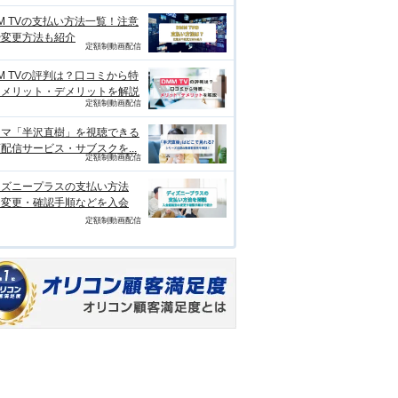
M TVの支払い方法一覧！注意
や変更方法も紹介
定額制動画配信
M TVの評判は？口コミから特
、メリット・デメリットを解説
定額制動画配信
ラマ「半沢直樹」を視聴できる
配信サービス・サブスクを...
定額制動画配信
ィズニープラスの支払い方法
？変更・確認手順などを入会
定額制動画配信