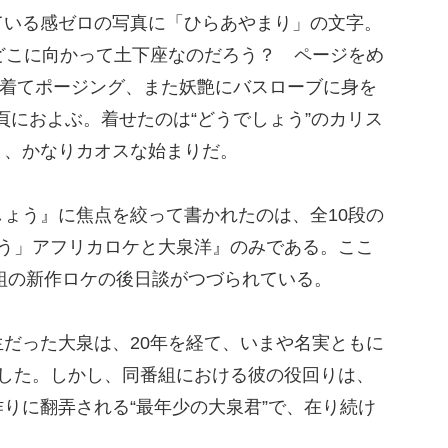
いる感ゼロの写真に「ひらあやまり」の文字。
どこに向かって土下座なのだろう？ ページをめ
を着てポージング、また妖艶にバスローブに身を
8頁におよぶ。着せたのは“どうでしょう”のカリス
と、かなりカオスな始まりだ。
ょう』に焦点を絞って書かれたのは、全10段の
ょう」アフリカロケと大泉洋』のみである。ここ
番組の新作ロケの後日談がつづられている。
だった大泉は、20年を経て、いまや名実ともに
長した。しかし、同番組における彼の役回りは、
りに翻弄される“最年少の大泉君”で、在り続け