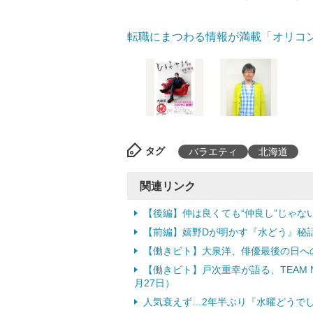
転職にまつわる情報が満載「オリコ
タグ
バラエティ
北海道
関連リンク
【後編】仲は良くても“仲良し”じゃな
【前編】嬉野Dが明かす『水どう』秘
【働きビト】大泉洋、俳優最後の日への
【働きビト】戸次重幸が語る、TEAM N
月27日）
人気衰えず…2年半ぶり『水曜どうでしょう