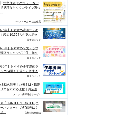
注文住宅(ハウスメーカー)
一括見積ならタウンライフ家づ
..
ハウスメーカー 注文住宅
026年】おすすめ漫画ランキ
！読者10,564人が選ぶ好き
電子コミック
026年】おすすめ恋愛・ラブ
漫画ランキング29選！胸キ
電子コミック
026年】おすすめ少年漫画ラ
ング64選！王道から個性派
電子コミック
0,883名調査】格安SIM・携帯
ャリアおすすめ比較｜満足度
スマホ・携帯通信サービス
メ「HUNTER×HUNTER(ハ
ーハンター)」の配信先は？
...
定額制動画配信