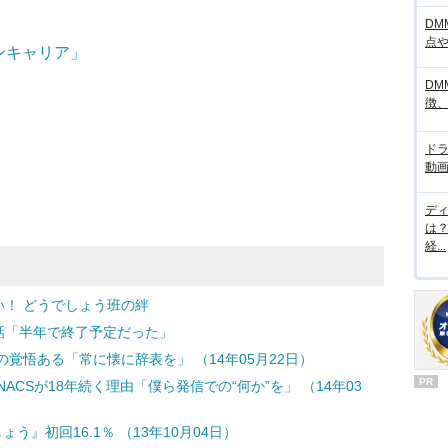
DM
点
ンキャリア」
DM
徴
ド
動画
デ
は
経...
い！ どうでしょう班の絆
話「半年で終了予定だった」
覚悟ある「常に懐に辞表を」 （14年05月22日）
PR
ACSが18年続く理由「僕ら発信での“何か”を」 （14年03
』初回16.1％ （13年10月04日）