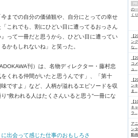
の
くり.
今までの自分の価値観や、自分にとっての幸せ
た「これでも、割にひどい目に遭ってるおっさん
い』って一冊だと思うから、ひどい目に遭ってい
【2
ング
きるかもしれないね」と笑った。
な...
【2
コメ
DOKAWA刊）は、名物ディレクター・藤村忠
ュ...
気をくれる仲間がいたと思うんです」、「第十
【2
醐味ですよ」など、人柄が溢れるエピソードを収
ンキ
ま...
り“救われる人はたくさんいると思う”一冊にな
【1
キ
ラ...
アニ
ンタ
』に出会って感じた仕事のおもしろさ
動画サ