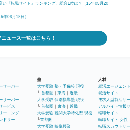
い『転職サイト』ランキング、総合1位は？（15年05月20
5年06月18日）
アニュース一覧はこちら！
塾
人材
ーサーバー
大学受験 塾・予備校 現役
就活エージェン
└
首都圏
｜
東海
｜
近畿
就活サイト
ーサーバー
大学受験 個別指導塾 現役
逆求人型就活サ
サービス
└
首都圏
｜
東海
｜
近畿
アルバイト情報
リーニング
大学受験 難関大学特化型 現役
転職サイト
ンドリー
└
首都圏
転職サイト 女性
大学受験 映像授業
転職スカウトサ