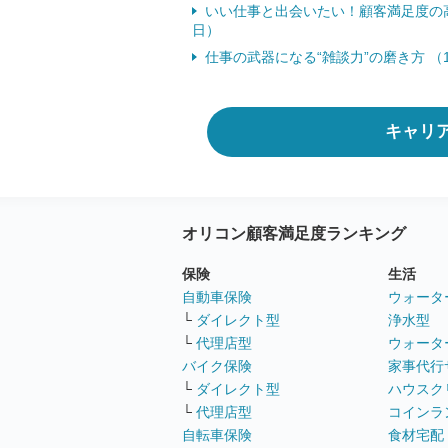
いい仕事と出会いたい！顧客満足度の高
日）
仕事の武器になる“雑談力”の磨き方 （1
キャリ
オリコン顧客満足度ランキング
保険
生活
自動車保険
ウォータ
└
ダイレクト型
浄水型
└
代理店型
ウォータ
バイク保険
家事代行
└
ダイレクト型
ハウスク
└
代理店型
コインラ
自転車保険
食材宅配