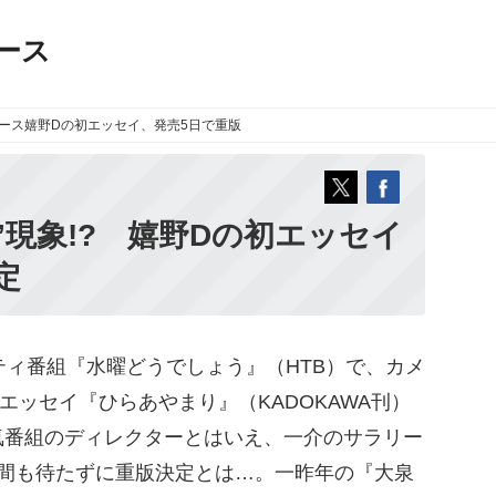
ース
ース
嬉野Dの初エッセイ、発売5日で重版
”現象!? 嬉野Dの初エッセイ
定
ィ番組『水曜どうでしょう』（HTB）で、カメ
エッセイ『ひらあやまり』（KADOKAWA刊）
気番組のディレクターとはいえ、一介のサラリー
週間も待たずに重版決定とは…。一昨年の『大泉