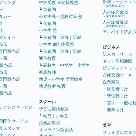
新卒エージェン
アリング
中学受験 個別指導塾
（採用担当向け）
ー
└
首都圏
人材紹介会社
タカー
公立中高一貫校対策 塾
（採用担当向け）
人材派遣会社
ス
└
首都圏
（採用担当向け）
社
小学生 塾
アルバイト求人
報サイト
└
首都圏
｜
東海
｜
近畿
売店
小学生 個別指導塾
ビジネス
専門販売店
└
首都圏
｜
東海
｜
近畿
法人カーリース
ー系
通信教育
ネット印刷通販
販売店
└
高校生
｜
中学生
｜
小学生
ビジネスチャッ
売店
家庭教師
Web会議ツール
専門販売店
幼児・小学生 学習教室
企業研修
ー系
幼児教室 知育
└
経営者向け
販売店
└
管理職向け
スクール
└
若手・一般社
テナンスサービス
子ども英語教室
└
新卒向け
└
幼児
｜
小学生
画配信サービス
英会話教室
美容
真スタジオ
オンライン英会話
ブライダルエス
サービス