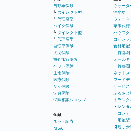
自動車保険
ウォータ
└
ダイレクト型
浄水型
└
代理店型
ウォータ
バイク保険
家事代行
└
ダイレクト型
ハウスク
└
代理店型
コインラ
自転車保険
食材宅配
火災保険
└
首都圏
海外旅行保険
ミールキ
ペット保険
└
首都圏
生命保険
ネットス
医療保険
フードデ
がん保険
サービス
学資保険
ふるさと
保険相談ショップ
トランク
└
レンタ
└
コンテ
金融
└
宅配型
ネット証券
引越し会
NISA