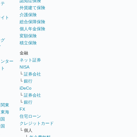
認知症保険
ステ
外貨建て保険
介護保険
サイト
総合保障保険
個人年金保険
変額保険
ング
積立保険
グ
金融
ネット証券
ウンター
NISA
イト
└
証券会社
リ
└
銀行
iDeCo
└
証券会社
└
銀行
｜
関東
FX
｜
東海
住宅ローン
四国
クレジットカード
全国
└ 個人
ス