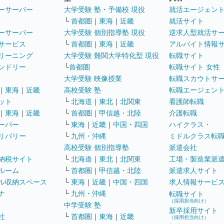
ーサーバー
大学受験 塾・予備校 現役
就活エージェン
└
首都圏
｜
東海
｜
近畿
就活サイト
ーサーバー
大学受験 個別指導塾 現役
逆求人型就活サ
サービス
└
首都圏
｜
東海
｜
近畿
アルバイト情報
リーニング
大学受験 難関大学特化型 現役
転職サイト
ンドリー
└
首都圏
転職サイト 女性
大学受験 映像授業
転職スカウトサ
｜
東海
｜
近畿
高校受験 塾
転職エージェン
ット
└
北海道
｜
東北
｜
北関東
看護師転職
｜
東海
｜
近畿
└
首都圏
｜
甲信越・北陸
介護転職
ーパー
└
東海
｜
近畿
｜
中国・四国
ハイクラス・
リバリー
└
九州・沖縄
ミドルクラス転
高校受験 個別指導塾
派遣会社
納税サイト
└
北海道
｜
東北
｜
北関東
工場・製造業派
ルーム
└
首都圏
｜
甲信越・北陸
派遣求人サイト
ル収納スペース
└
東海
｜
近畿
｜
中国・四国
求人情報サービ
ナ
└
九州・沖縄
転職サイト
（採用担当向け）
中学受験 塾
新卒採用サイト
社
└
首都圏
｜
東海
｜
近畿
（採用担当向け）