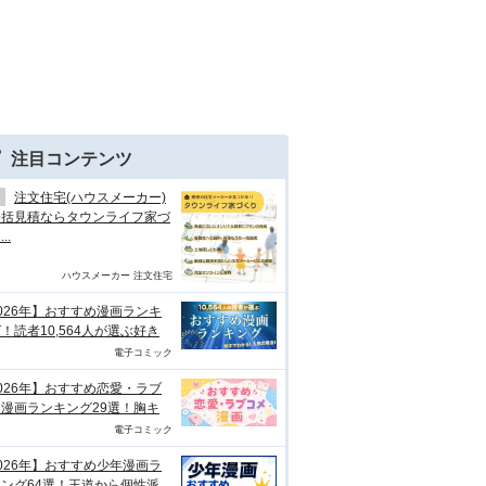
注目コンテンツ
注文住宅(ハウスメーカー)
一括見積ならタウンライフ家づ
..
ハウスメーカー 注文住宅
026年】おすすめ漫画ランキ
！読者10,564人が選ぶ好き
電子コミック
026年】おすすめ恋愛・ラブ
漫画ランキング29選！胸キ
電子コミック
026年】おすすめ少年漫画ラ
ング64選！王道から個性派