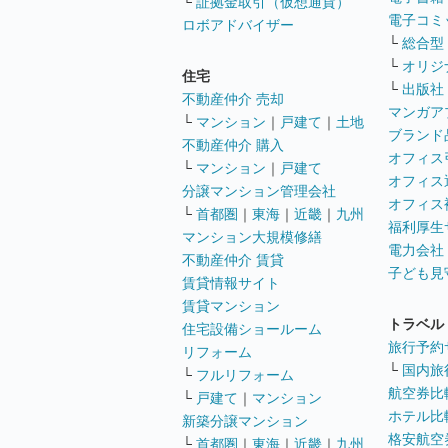
└
証拠金取引（仮想通貨）
電子コミ
ロボアドバイザー
└
総合型
└
オリジ
住宅
└
出版社
不動産仲介 売却
マンガア
└
マンション
｜
戸建て
｜
土地
ブランド
不動産仲介 購入
オフィス
└
マンション
｜
戸建て
オフィス
分譲マンション管理会社
オフィス
└
首都圏
｜
東海
｜
近畿
｜
九州
福利厚生
マンション大規模修繕
電力会社
不動産仲介 賃貸
子ども見
賃貸情報サイト
賃貸マンション
トラベル
住宅設備ショールーム
旅行予約
リフォーム
└
国内旅
└
フルリフォーム
航空券比
└
戸建て
｜
マンション
ホテル比
新築分譲マンション
格安航空券
└
首都圏
｜
東海
｜
近畿
｜
九州