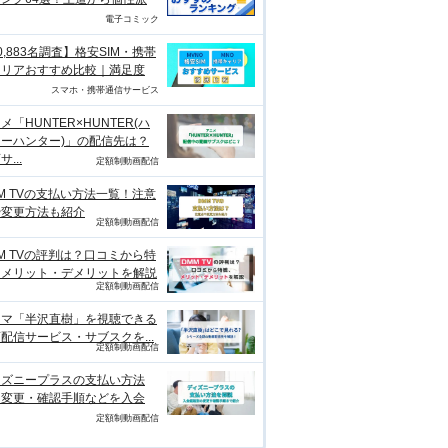
電子コミック
0,883名調査】格安SIM・携帯
ャリアおすすめ比較｜満足度
スマホ・携帯通信サービス
メ「HUNTER×HUNTER(ハ
ーハンター)」の配信先は？
...
定額制動画配信
M TVの支払い方法一覧！注意
や変更方法も紹介
定額制動画配信
M TVの評判は？口コミから特
、メリット・デメリットを解説
定額制動画配信
ラマ「半沢直樹」を視聴できる
配信サービス・サブスクを...
定額制動画配信
ィズニープラスの支払い方法
？変更・確認手順などを入会
定額制動画配信