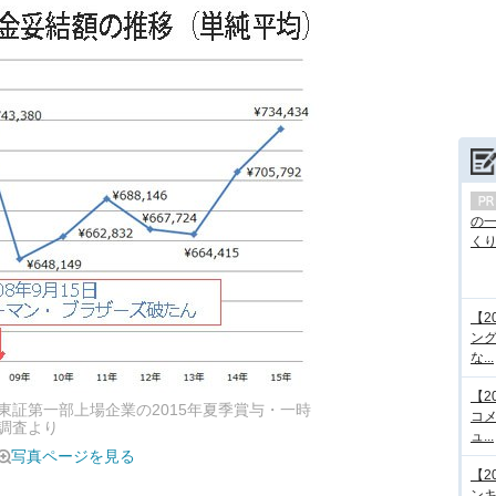
の
くり.
【2
ング
な...
【2
東証第一部上場企業の2015年夏季賞与・一時
コメ
調査より
ュ...
写真ページを見る
【2
ンキ