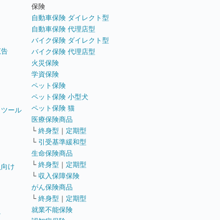
ト
保険
自動車保険 ダイレクト型
自動車保険 代理店型
バイク保険 ダイレクト型
広告
バイク保険 代理店型
火災保険
学資保険
ペット保険
ペット保険 小型犬
ペット保険 猫
トツール
医療保険商品
└
終身型
｜
定期型
└
引受基準緩和型
生命保険商品
└
終身型
｜
定期型
員向け
└
収入保障保険
がん保険商品
└
終身型
｜
定期型
就業不能保険
テ