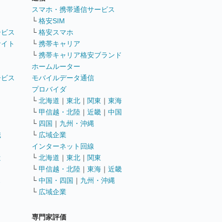
ト
スマホ・携帯通信サービス
└
格安SIM
ービス
└
格安スマホ
サイト
└
携帯キャリア
└
携帯キャリア格安ブランド
ホームルーター
ービス
モバイルデータ通信
ト
プロバイダ
└
北海道
｜
東北
｜
関東
｜
東海
└
甲信越・北陸
｜
近畿
｜
中国
└
四国
｜
九州・沖縄
職
└
広域企業
インターネット回線
遣
└
北海道
｜
東北
｜
関東
└
甲信越・北陸
｜
東海
｜
近畿
ス
└
中国・四国
｜
九州・沖縄
└
広域企業
専門家評価