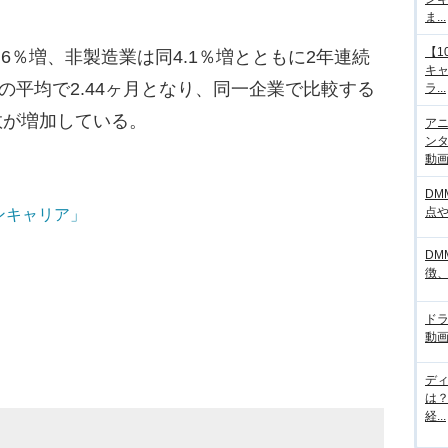
ま...
【1
6％増、非製造業は同4.1％増とともに2年連続
キ
の平均で2.44ヶ月となり、同一企業で比較する
ラ...
数が増加している。
アニ
ンタ
動画サ
DM
点
ンキャリア」
DM
徴
ド
動画
デ
は
経...