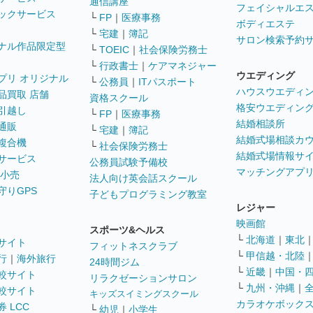
通信講座
フェイシャルエ
ックサービス
└
FP
｜
医療事務
ボディエステ
└
宅建
｜
簿記
サロン検索予約
ナル作品限定型
└
TOEIC
｜
社会保険労務士
└
行政書士
｜
ケアマネジャー
ウエディング
プリ オリジナル
└
公務員
｜
ITパスポート
ハウスウエディ
品買取 店舗
資格スクール
格安ウエディン
引越し
└
FP
｜
医療事務
結婚相談所
通販
└
宅建
｜
簿記
結婚式場相談カ
複合機
└
社会保険労務士
結婚式場情報サ
サービス
公務員試験予備校
マッチングアプ
 小売
法人向け英会話スクール
守りGPS
子どもプログラミング教室
レジャー
映画館
スポーツ&ヘルス
└
北海道
｜
東北
サイト
フィットネスクラブ
└
甲信越・北陸
行
｜
海外旅行
24時間ジム
└
近畿
｜
中国・
較サイト
リラクゼーションサロン
└
九州・沖縄
｜
較サイト
キッズスイミングスクール
カラオケボック
 LCC
└
幼児
｜
小学生