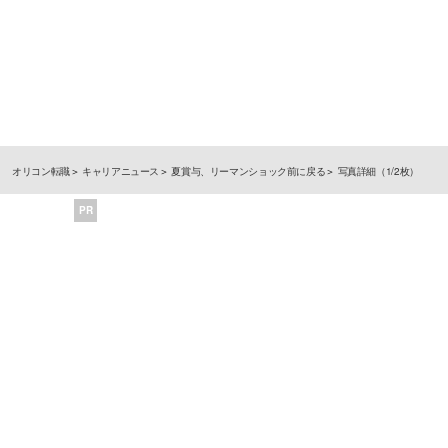
オリコン転職
キャリアニュース
夏賞与、リーマンショック前に戻る
写真詳細（1/2枚）
PR