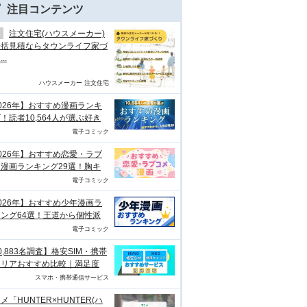
注目コンテンツ
注文住宅(ハウスメーカー)
一括見積ならタウンライフ家づ
..
ハウスメーカー 注文住宅
026年】おすすめ漫画ランキ
！読者10,564人が選ぶ好き
電子コミック
026年】おすすめ恋愛・ラブ
漫画ランキング29選！胸キ
電子コミック
026年】おすすめ少年漫画ラ
ング64選！王道から個性派
電子コミック
0,883名調査】格安SIM・携帯
ャリアおすすめ比較｜満足度
スマホ・携帯通信サービス
メ「HUNTER×HUNTER(ハ