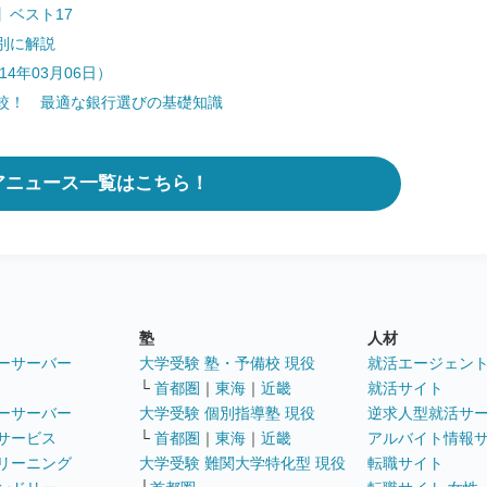
ベスト17
別に解説
4年03月06日）
較！ 最適な銀行選びの基礎知識
アニュース一覧はこちら！
塾
人材
ーサーバー
大学受験 塾・予備校 現役
就活エージェン
└
首都圏
｜
東海
｜
近畿
就活サイト
ーサーバー
大学受験 個別指導塾 現役
逆求人型就活サ
サービス
└
首都圏
｜
東海
｜
近畿
アルバイト情報
リーニング
大学受験 難関大学特化型 現役
転職サイト