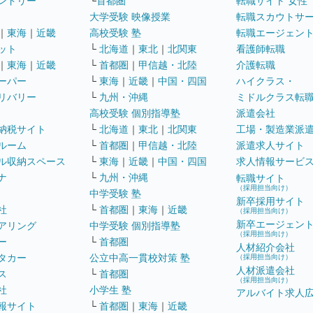
ンドリー
└
首都圏
転職サイト 女性
大学受験 映像授業
転職スカウトサ
｜
東海
｜
近畿
高校受験 塾
転職エージェン
ット
└
北海道
｜
東北
｜
北関東
看護師転職
｜
東海
｜
近畿
└
首都圏
｜
甲信越・北陸
介護転職
ーパー
└
東海
｜
近畿
｜
中国・四国
ハイクラス・
リバリー
└
九州・沖縄
ミドルクラス転
高校受験 個別指導塾
派遣会社
納税サイト
└
北海道
｜
東北
｜
北関東
工場・製造業派
ルーム
└
首都圏
｜
甲信越・北陸
派遣求人サイト
ル収納スペース
└
東海
｜
近畿
｜
中国・四国
求人情報サービ
ナ
└
九州・沖縄
転職サイト
（採用担当向け）
中学受験 塾
新卒採用サイト
社
└
首都圏
｜
東海
｜
近畿
（採用担当向け）
新卒エージェン
アリング
中学受験 個別指導塾
（採用担当向け）
ー
└
首都圏
人材紹介会社
タカー
公立中高一貫校対策 塾
（採用担当向け）
人材派遣会社
ス
└
首都圏
（採用担当向け）
社
小学生 塾
アルバイト求人
報サイト
└
首都圏
｜
東海
｜
近畿