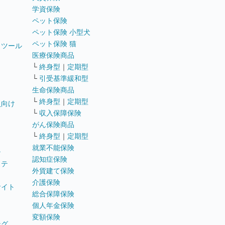
学資保険
ペット保険
ペット保険 小型犬
ペット保険 猫
トツール
医療保険商品
└
終身型
｜
定期型
└
引受基準緩和型
生命保険商品
└
終身型
｜
定期型
員向け
└
収入保障保険
がん保険商品
└
終身型
｜
定期型
就業不能保険
テ
認知症保険
ステ
外貨建て保険
介護保険
サイト
総合保障保険
個人年金保険
変額保険
ング