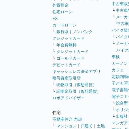
中古車販
外貨預金
└
中古車
住宅ローン
└
メーカ
FX
中古車
カードローン
バイク販
└
銀行系
｜
ノンバンク
└
バイク
クレジットカード
└
メーカ
└
年会費無料
バイク
└
クレジットカード
車検
└
ゴールドカード
カーメン
デビットカード
カフェ
キャッシュレス決済アプリ
定額制動
暗号資産取引所
子ども写
└
現物取引（仮想通貨）
電子書籍
└
証拠金取引（仮想通貨）
電子コミ
ロボアドバイザー
└
総合型
└
オリジ
住宅
└
出版社
不動産仲介 売却
マンガア
└
マンション
｜
戸建て
｜
土地