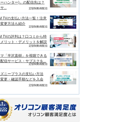
ーハンター)」の配信先は？
...
定額制動画配信
M TVの支払い方法一覧！注意
や変更方法も紹介
定額制動画配信
M TVの評判は？口コミから特
、メリット・デメリットを解説
定額制動画配信
ラマ「半沢直樹」を視聴できる
配信サービス・サブスクを...
定額制動画配信
ィズニープラスの支払い方法
？変更・確認手順などを入会
定額制動画配信