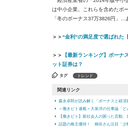
経済産業省の「2014年版中小
は中小企業。これらを含めたボー
「冬のボーナス37万3826円」
＞＞
“金利”の満足度で選ばれた
＞＞
【最新ランキング】ボーナ
ット証券は？
タグ
トレンド
関連リンク
森永卓郎が読み解く「ボーナスと経済
＜働きビト連載＞大泉洋の仕事論「ど
【働きビト】新社会人の困った言動、1位
話題の株主優待！ 桐谷さん注目「少