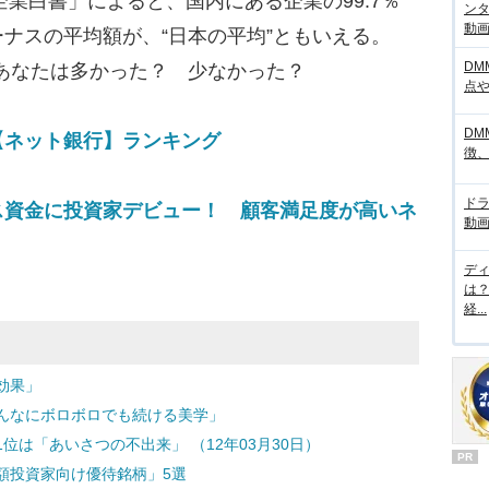
企業白書」によると、国内にある企業の99.7％
ンタ
動画サ
ナスの平均額が、“日本の平均”ともいえる。
DM
…あなたは多かった？ 少なかった？
点
DM
【ネット銀行】ランキング
徴
ド
ス資金に投資家デビュー！ 顧客満足度が高いネ
動画
デ
は
経...
効果」
んなにボロボロでも続ける美学」
は「あいさつの不出来」 （12年03月30日）
PR
額投資家向け優待銘柄」5選