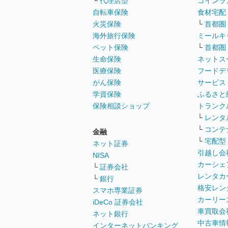
└
代理店型
コインラ
自転車保険
食材宅配
火災保険
└
首都圏
海外旅行保険
ミールキ
ペット保険
└
首都圏
生命保険
ネットス
医療保険
フードデ
がん保険
サービス
学資保険
ふるさと
保険相談ショップ
トランク
└
レンタ
└
コンテ
金融
└
宅配型
ネット証券
引越し会
NISA
カーシェ
└
証券会社
レンタカ
└
銀行
格安レン
スマホ専業証券
カーリー
iDeCo 証券会社
車買取会
ネット銀行
中古車情
インターネットバンキング