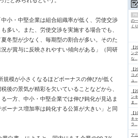
ったとみられるという。
中小・中堅企業は組合組織率が低く、労使交渉
の
くり.
とも多い。また、労使交渉を実施する場合でも、
て夏冬型が少なく、毎期型の割合が多い。そのた
【2
業況が賞与に反映されやすい傾向がある」（同研
ング
な...
【2
コメ
所規模が小さくなるほどボーナスの伸びが低く
ュ...
増税後の景気が精彩を欠いていることなどから、
【2
ンキ
きる一方、中小・中堅企業では伸び鈍化が見込ま
ま...
でボーナス増加率は鈍化する公算が大きい」と同
【1
キ
ラ...
アニ