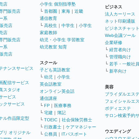
売店
小学生 個別指導塾
ビジネス
専門販売店
└
首都圏
｜
東海
｜
近畿
法人カーリース
ー系
通信教育
ネット印刷通販
販売店
└
高校生
｜
中学生
｜
小学生
ビジネスチャッ
売店
家庭教師
Web会議ツール
専門販売店
幼児・小学生 学習教室
企業研修
ー系
幼児教室 知育
└
経営者向け
販売店
└
管理職向け
スクール
└
若手・一般社
テナンスサービス
子ども英語教室
└
新卒向け
└
幼児
｜
小学生
画配信サービス
英会話教室
美容
真スタジオ
オンライン英会話
ブライダルエス
サービス
通信講座
フェイシャルエ
ックサービス
└
FP
｜
医療事務
ボディエステ
└
宅建
｜
簿記
サロン検索予約
ナル作品限定型
└
TOEIC
｜
社会保険労務士
└
行政書士
｜
ケアマネジャー
ウエディング
プリ オリジナル
└
公務員
｜
ITパスポート
ハウスウエディ