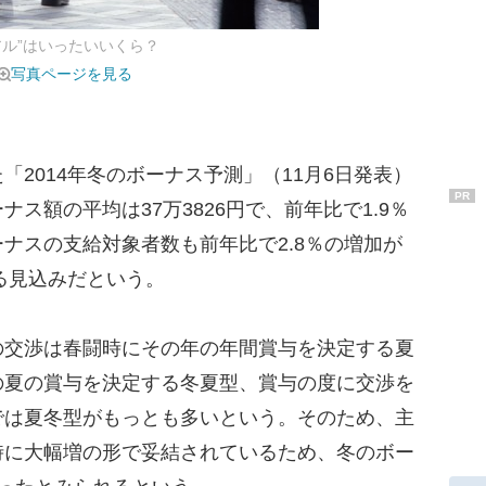
アル”はいったいいくら？
写真ページを見る
2014年冬のボーナス予測」（11月6日発表）
PR
ス額の平均は37万3826円で、前年比で1.9％
ナスの支給対象者数も前年比で2.8％の増加が
れる見込みだという。
交渉は春闘時にその年の年間賞与を決定する夏
の夏の賞与を決定する冬夏型、賞与の度に交渉を
では夏冬型がもっとも多いという。そのため、主
時に大幅増の形で妥結されているため、冬のボー