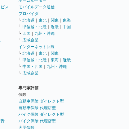
ホームルーター
ービス
モバイルデータ通信
ト
プロバイダ
└
北海道
｜
東北
｜
関東
｜
東海
└
甲信越・北陸
｜
近畿
｜
中国
└
四国
｜
九州・沖縄
職
└
広域企業
インターネット回線
遣
└
北海道
｜
東北
｜
関東
└
甲信越・北陸
｜
東海
｜
近畿
ス
└
中国・四国
｜
九州・沖縄
└
広域企業
専門家評価
ト
保険
自動車保険 ダイレクト型
自動車保険 代理店型
バイク保険 ダイレクト型
広告
バイク保険 代理店型
火災保険