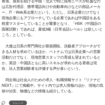
香港。成長を続ける中国・北京で特に採用ニーズが旺盛なの
は広告代理店、携帯電話向けや自動車向けなどの部品メーカ
ー、IT・Web系企業だという。ただし、日系企業だけでなく
現地企業にもアプローチしている企業であれば中国語をある
程度マスターしていることが重要となり、「HSK（中国語の
国家試験）であれば、最低5級（日常会話レベル）は欲しいと
ころ」としている。
大連は日系の専門商社が新規開拓、決裁者アプローチがで
きる人材を求めているほか、ベトナムでは日系企業への営業
活動だけでなく、現地営業スタッフの育成も望まれていると
か。英語・中国語ともに高いスキルが求められる香港は現
在、法人営業経験者を評価する声が多いという。
同企画は社会人のための求人・転職情報サイト『リクナビ
NEXT』にて掲載中。サイト内では求人情報のほか、現地の気
候や治安、物価などの情報も紹介している。
トレンド