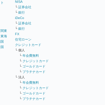
NISA
イト
└
証券会社
リ
└
銀行
iDeCo
└
証券会社
└
銀行
｜
関東
FX
｜
東海
住宅ローン
四国
クレジットカード
全国
└ 個人
ス
└
年会費無料
└
クレジットカード
└
ゴールドカード
└
プラチナカード
└ 法人
└
年会費無料
└
クレジットカード
└
ゴールドカード
└
プラチナカード