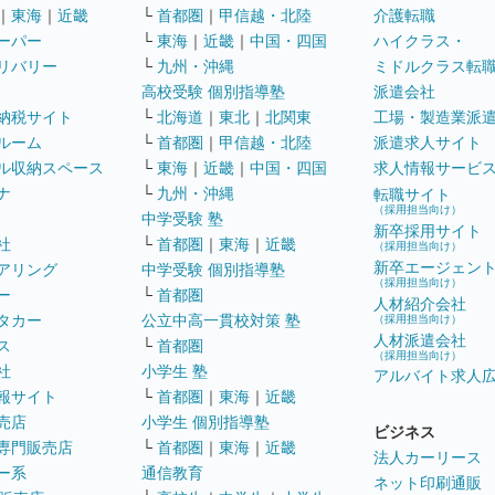
｜
東海
｜
近畿
└
首都圏
｜
甲信越・北陸
介護転職
ーパー
└
東海
｜
近畿
｜
中国・四国
ハイクラス・
リバリー
└
九州・沖縄
ミドルクラス転
高校受験 個別指導塾
派遣会社
納税サイト
└
北海道
｜
東北
｜
北関東
工場・製造業派
ルーム
└
首都圏
｜
甲信越・北陸
派遣求人サイト
ル収納スペース
└
東海
｜
近畿
｜
中国・四国
求人情報サービ
ナ
└
九州・沖縄
転職サイト
（採用担当向け）
中学受験 塾
新卒採用サイト
社
└
首都圏
｜
東海
｜
近畿
（採用担当向け）
新卒エージェン
アリング
中学受験 個別指導塾
（採用担当向け）
ー
└
首都圏
人材紹介会社
タカー
公立中高一貫校対策 塾
（採用担当向け）
人材派遣会社
ス
└
首都圏
（採用担当向け）
社
小学生 塾
アルバイト求人
報サイト
└
首都圏
｜
東海
｜
近畿
売店
小学生 個別指導塾
ビジネス
専門販売店
└
首都圏
｜
東海
｜
近畿
法人カーリース
ー系
通信教育
ネット印刷通販