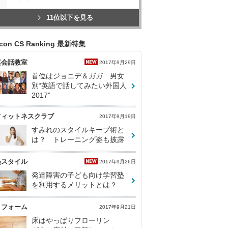
11位以下を見る
icon CS Ranking 最新特集
英会話教室
2017年9月29日
首位はジョニデ＆ガガ 男女
別“英語で話してみたい外国人
2017”
フィットネスクラブ
2017年9月19日
すみれのスタイルキープ術と
は？ トレーニング姿も披露
塾スタイル
2017年9月26日
発達障害の子ども向け学習塾
を利用するメリットとは？
リフォーム
2017年9月21日
床はやっぱりフローリン