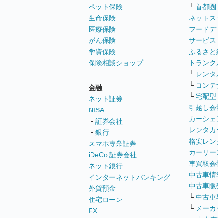
ペット保険
└
首都圏
生命保険
ネットス
医療保険
フードデ
がん保険
サービス
学資保険
ふるさと
保険相談ショップ
トランク
└
レンタ
└
コンテ
金融
└
宅配型
ネット証券
引越し会
NISA
カーシェ
└
証券会社
レンタカ
└
銀行
格安レン
スマホ専業証券
カーリー
iDeCo 証券会社
車買取会
ネット銀行
中古車情
インターネットバンキング
中古車販
外貨預金
└
中古車
住宅ローン
└
メーカ
FX