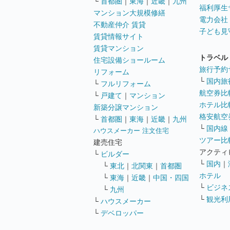
└
首都圏
｜
東海
｜
近畿
｜
九州
福利厚生
マンション大規模修繕
電力会社
不動産仲介 賃貸
子ども見
賃貸情報サイト
賃貸マンション
トラベル
住宅設備ショールーム
旅行予約
リフォーム
└
国内旅
└
フルリフォーム
航空券比
└
戸建て
｜
マンション
ホテル比
新築分譲マンション
格安航空券
└
首都圏
｜
東海
｜
近畿
｜
九州
└
国内線
ハウスメーカー 注文住宅
ツアー比
建売住宅
アクティ
└
ビルダー
└
国内
｜
└
東北
｜
北関東
｜
首都圏
ホテル
└
東海
｜
近畿
｜
中国・四国
└
ビジネ
└
九州
└
観光利
└
ハウスメーカー
└
デベロッパー