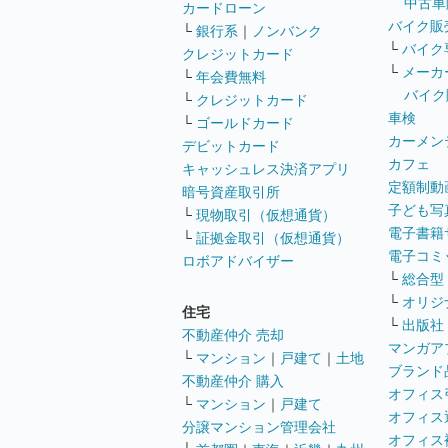
中古車
カードローン
バイク販
└
銀行系
｜
ノンバンク
└
バイク
クレジットカード
└
メーカ
└
年会費無料
バイク
└
クレジットカード
車検
└
ゴールドカード
カーメン
デビットカード
カフェ
キャッシュレス決済アプリ
定額制動
暗号資産取引所
子ども写
└
現物取引（仮想通貨）
電子書籍
└
証拠金取引（仮想通貨）
電子コミ
ロボアドバイザー
└
総合型
└
オリジ
住宅
└
出版社
不動産仲介 売却
マンガア
└
マンション
｜
戸建て
｜
土地
ブランド
不動産仲介 購入
オフィス
└
マンション
｜
戸建て
オフィス
分譲マンション管理会社
オフィス