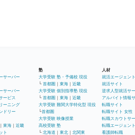
塾
人材
ーサーバー
大学受験 塾・予備校 現役
就活エージェン
└
首都圏
｜
東海
｜
近畿
就活サイト
ーサーバー
大学受験 個別指導塾 現役
逆求人型就活サ
サービス
└
首都圏
｜
東海
｜
近畿
アルバイト情報
リーニング
大学受験 難関大学特化型 現役
転職サイト
ンドリー
└
首都圏
転職サイト 女性
大学受験 映像授業
転職スカウトサ
｜
東海
｜
近畿
高校受験 塾
転職エージェン
ット
└
北海道
｜
東北
｜
北関東
看護師転職