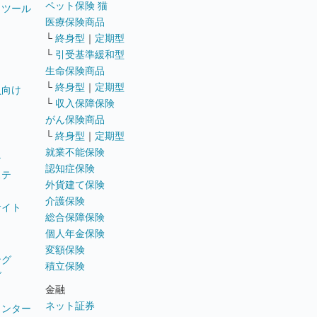
ペット保険 猫
トツール
医療保険商品
└
終身型
｜
定期型
└
引受基準緩和型
生命保険商品
└
終身型
｜
定期型
員向け
└
収入保障保険
がん保険商品
└
終身型
｜
定期型
就業不能保険
テ
認知症保険
ステ
外貨建て保険
介護保険
サイト
総合保障保険
個人年金保険
変額保険
ング
積立保険
グ
金融
ネット証券
ウンター