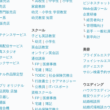
販売店
└
高校生
｜
中学生
｜
小学生
ビジネスチャッ
売店
家庭教師
Web会議ツール
専門販売店
幼児・小学生 学習教室
企業研修
ー系
幼児教室 知育
└
経営者向け
販売店
└
管理職向け
スクール
└
若手・一般社
テナンスサービス
子ども英語教室
└
新卒向け
└
幼児
｜
小学生
画配信サービス
英会話教室
美容
真スタジオ
オンライン英会話
ブライダルエス
サービス
通信講座
フェイシャルエ
ックサービス
└
FP
｜
医療事務
ボディエステ
└
宅建
｜
簿記
サロン検索予約
ナル作品限定型
└
TOEIC
｜
社会保険労務士
└
行政書士
｜
ケアマネジャー
ウエディング
プリ オリジナル
└
公務員
｜
ITパスポート
ハウスウエディ
品買取 店舗
資格スクール
格安ウエディン
引越し
└
FP
｜
医療事務
結婚相談所
通販
└
宅建
｜
簿記
結婚式場相談カ
複合機
└
社会保険労務士