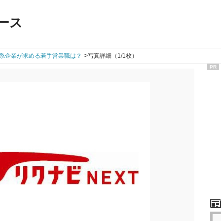
ース
>
系企業が求める若手営業職は？
写真詳細（1/1枚）
PR