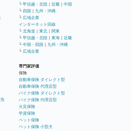
└
甲信越・北陸
｜
近畿
｜
中国
└
四国
｜
九州・沖縄
職
└
広域企業
インターネット回線
遣
└
北海道
｜
東北
｜
関東
└
甲信越・北陸
｜
東海
｜
近畿
ス
└
中国・四国
｜
九州・沖縄
└
広域企業
専門家評価
ト
保険
自動車保険 ダイレクト型
自動車保険 代理店型
バイク保険 ダイレクト型
広告
バイク保険 代理店型
火災保険
学資保険
ペット保険
ペット保険 小型犬