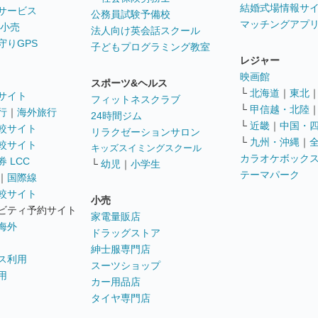
結婚式場情報サ
サービス
公務員試験予備校
マッチングアプ
 小売
法人向け英会話スクール
守りGPS
子どもプログラミング教室
レジャー
映画館
スポーツ&ヘルス
└
北海道
｜
東北
サイト
フィットネスクラブ
└
甲信越・北陸
行
｜
海外旅行
24時間ジム
└
近畿
｜
中国・
較サイト
リラクゼーションサロン
└
九州・沖縄
｜
較サイト
キッズスイミングスクール
カラオケボック
 LCC
└
幼児
｜
小学生
テーマパーク
｜
国際線
較サイト
小売
ビティ予約サイト
家電量販店
海外
ドラッグストア
紳士服専門店
ス利用
スーツショップ
用
カー用品店
タイヤ専門店