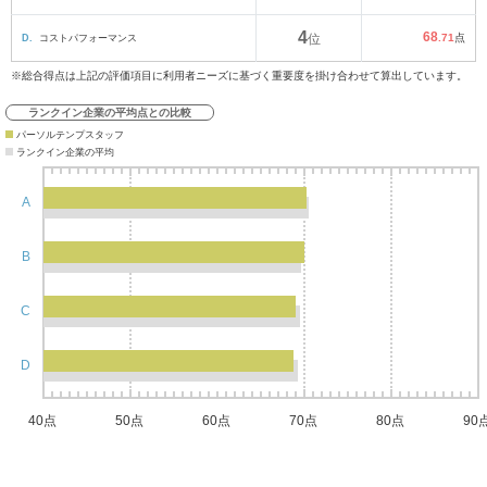
4
68
D.
コストパフォーマンス
位
.71
点
※総合得点は上記の評価項目に利用者ニーズに基づく重要度を掛け合わせて算出しています。
ランクイン企業の平均点との比較
パーソルテンプスタッフ
ランクイン企業の平均
A
B
C
D
40点
50点
60点
70点
80点
90