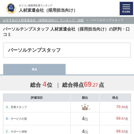
オリコン顧客満足度ランキング
人材派遣会社（採用担当向け）
おすすめの人材派遣会社（採用担当向け）ランキング・比較
パーソルテンプスタッフ
パーソルテンプスタッフ
人材派遣会社（採用担当向け）の評判・口
コミ
パーソルテンプスタッフ
得点
4
69
総合
位
総合得点
点
.27
評価項目
順位
得点
70
A.
営業スタッフ
.30
点
4
69
B.
サービスの質
位
.97
点
4
69
C.
サポート体制
位
.02
点