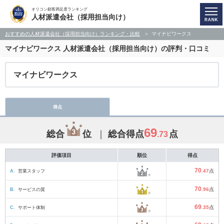
オリコン顧客満足度ランキング
人材派遣会社（採用担当向け）
おすすめの人材派遣会社（採用担当向け）ランキング・比較
マイナビワークス
マイナビワークス
人材派遣会社（採用担当向け）の評判・口コミ
マイナビワークス
得点
69
総合
位
総合得点
点
.73
評価項目
順位
得点
70
A.
営業スタッフ
.47
点
70
B.
サービスの質
.96
点
69
C.
サポート体制
.35
点