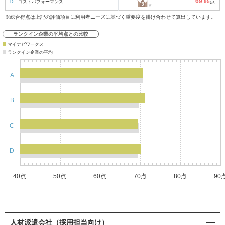
69
D.
コストパフォーマンス
.95
点
※総合得点は上記の評価項目に利用者ニーズに基づく重要度を掛け合わせて算出しています。
ランクイン企業の平均点との比較
マイナビワークス
ランクイン企業の平均
A
B
C
D
40点
50点
60点
70点
80点
90
人材派遣会社（採用担当向け）