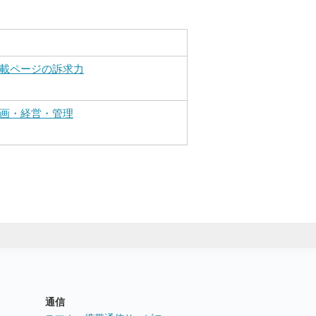
載ページの訴求力
画・経営・管理
通信