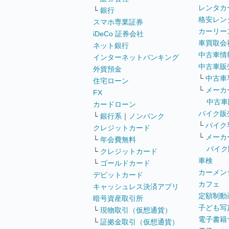
レンタカ
└
銀行
格安レン
スマホ専業証券
カーリー
iDeCo 証券会社
車買取会
ネット銀行
中古車情
インターネットバンキング
中古車販
外貨預金
└
中古車
住宅ローン
└
メーカ
FX
中古車
カードローン
バイク販
└
銀行系
｜
ノンバンク
└
バイク
クレジットカード
└
メーカ
└
年会費無料
バイク
└
クレジットカード
車検
└
ゴールドカード
カーメン
デビットカード
カフェ
キャッシュレス決済アプリ
定額制動
暗号資産取引所
子ども写
└
現物取引（仮想通貨）
電子書籍
└
証拠金取引（仮想通貨）