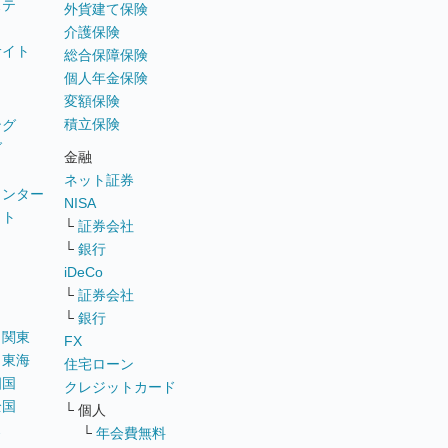
ステ
外貨建て保険
介護保険
サイト
総合保障保険
個人年金保険
変額保険
積立保険
ング
グ
金融
ネット証券
ウンター
NISA
イト
└
証券会社
リ
└
銀行
iDeCo
└
証券会社
└
銀行
｜
関東
FX
｜
東海
住宅ローン
四国
クレジットカード
全国
└ 個人
ス
└
年会費無料