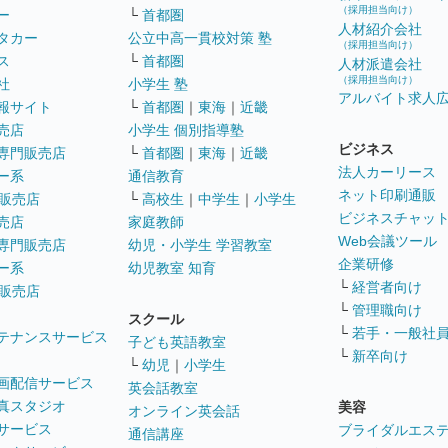
（採用担当向け）
ー
└
首都圏
人材紹介会社
タカー
公立中高一貫校対策 塾
（採用担当向け）
ス
└
首都圏
人材派遣会社
（採用担当向け）
社
小学生 塾
アルバイト求人
報サイト
└
首都圏
｜
東海
｜
近畿
売店
小学生 個別指導塾
ビジネス
専門販売店
└
首都圏
｜
東海
｜
近畿
法人カーリース
ー系
通信教育
ネット印刷通販
販売店
└
高校生
｜
中学生
｜
小学生
ビジネスチャッ
売店
家庭教師
Web会議ツール
専門販売店
幼児・小学生 学習教室
企業研修
ー系
幼児教室 知育
└
経営者向け
販売店
└
管理職向け
スクール
└
若手・一般社
テナンスサービス
子ども英語教室
└
新卒向け
└
幼児
｜
小学生
画配信サービス
英会話教室
真スタジオ
美容
オンライン英会話
サービス
ブライダルエス
通信講座