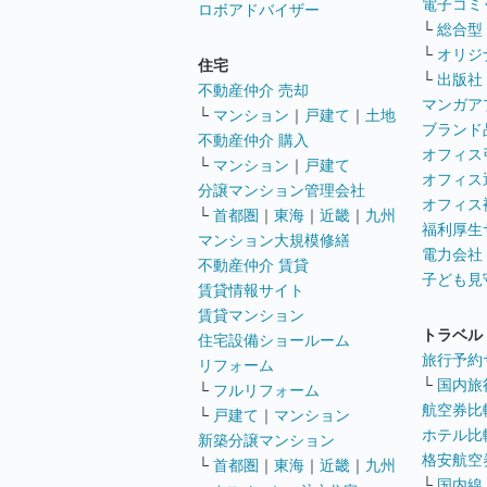
電子コミ
ロボアドバイザー
└
総合型
└
オリジ
住宅
└
出版社
不動産仲介 売却
マンガア
└
マンション
｜
戸建て
｜
土地
ブランド
不動産仲介 購入
オフィス
└
マンション
｜
戸建て
オフィス
分譲マンション管理会社
オフィス
└
首都圏
｜
東海
｜
近畿
｜
九州
福利厚生
マンション大規模修繕
電力会社
不動産仲介 賃貸
子ども見
賃貸情報サイト
賃貸マンション
トラベル
住宅設備ショールーム
旅行予約
リフォーム
└
国内旅
└
フルリフォーム
航空券比
└
戸建て
｜
マンション
ホテル比
新築分譲マンション
格安航空券
└
首都圏
｜
東海
｜
近畿
｜
九州
└
国内線