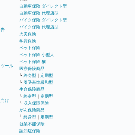
自動車保険 ダイレクト型
自動車保険 代理店型
バイク保険 ダイレクト型
バイク保険 代理店型
広告
火災保険
学資保険
ペット保険
ペット保険 小型犬
ペット保険 猫
トツール
医療保険商品
└
終身型
｜
定期型
└
引受基準緩和型
生命保険商品
└
終身型
｜
定期型
員向け
└
収入保障保険
がん保険商品
└
終身型
｜
定期型
就業不能保険
テ
認知症保険