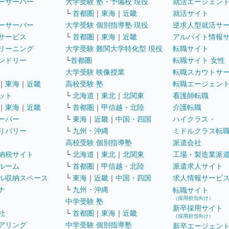
ーサーバー
大学受験 塾・予備校 現役
就活エージェン
└
首都圏
｜
東海
｜
近畿
就活サイト
ーサーバー
大学受験 個別指導塾 現役
逆求人型就活サ
サービス
└
首都圏
｜
東海
｜
近畿
アルバイト情報
リーニング
大学受験 難関大学特化型 現役
転職サイト
ンドリー
└
首都圏
転職サイト 女性
大学受験 映像授業
転職スカウトサ
｜
東海
｜
近畿
高校受験 塾
転職エージェン
ット
└
北海道
｜
東北
｜
北関東
看護師転職
｜
東海
｜
近畿
└
首都圏
｜
甲信越・北陸
介護転職
ーパー
└
東海
｜
近畿
｜
中国・四国
ハイクラス・
リバリー
└
九州・沖縄
ミドルクラス転
高校受験 個別指導塾
派遣会社
納税サイト
└
北海道
｜
東北
｜
北関東
工場・製造業派
ルーム
└
首都圏
｜
甲信越・北陸
派遣求人サイト
ル収納スペース
└
東海
｜
近畿
｜
中国・四国
求人情報サービ
ナ
└
九州・沖縄
転職サイト
（採用担当向け）
中学受験 塾
新卒採用サイト
社
└
首都圏
｜
東海
｜
近畿
（採用担当向け）
アリング
中学受験 個別指導塾
新卒エージェン