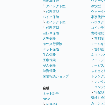
自動車保険
ウォータ
└
ダイレクト型
浄水型
└
代理店型
ウォータ
バイク保険
家事代行
└
ダイレクト型
ハウスク
└
代理店型
コインラ
自転車保険
食材宅配
火災保険
└
首都圏
海外旅行保険
ミールキ
ペット保険
└
首都圏
生命保険
ネットス
医療保険
フードデ
がん保険
サービス
学資保険
ふるさと
保険相談ショップ
トランク
└
レンタ
└
コンテ
金融
└
宅配型
ネット証券
引越し会
NISA
カーシェ
└
証券会社