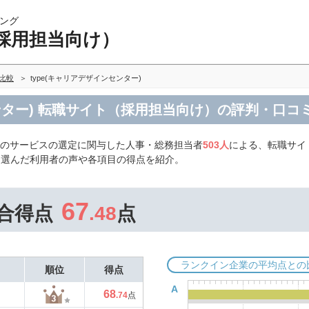
ング
採用担当向け）
比較
type(キャリアデザインセンター)
センター) 転職サイト（採用担当向け）の評判・口コ
そのサービスの選定に関与した人事・総務担当者
503人
による、転職サイ
)を選んだ利用者の声や各項目の得点を紹介。
67
合得点
.48
点
ランクイン企業の平均点との
順位
得点
A
68
.74
点