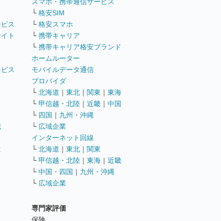
ト
スマホ・携帯通信サービス
└
格安SIM
ービス
└
格安スマホ
サイト
└
携帯キャリア
└
携帯キャリア格安ブランド
ホームルーター
ービス
モバイルデータ通信
ト
プロバイダ
└
北海道
｜
東北
｜
関東
｜
東海
└
甲信越・北陸
｜
近畿
｜
中国
└
四国
｜
九州・沖縄
職
└
広域企業
インターネット回線
遣
└
北海道
｜
東北
｜
関東
└
甲信越・北陸
｜
東海
｜
近畿
ス
└
中国・四国
｜
九州・沖縄
└
広域企業
専門家評価
ト
保険