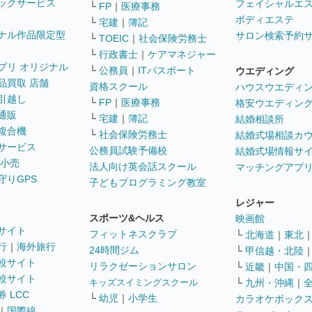
ックサービス
フェイシャルエ
└
FP
｜
医療事務
ボディエステ
└
宅建
｜
簿記
ナル作品限定型
サロン検索予約
└
TOEIC
｜
社会保険労務士
└
行政書士
｜
ケアマネジャー
プリ オリジナル
└
公務員
｜
ITパスポート
ウエディング
品買取 店舗
資格スクール
ハウスウエディ
引越し
└
FP
｜
医療事務
格安ウエディン
通販
└
宅建
｜
簿記
結婚相談所
複合機
└
社会保険労務士
結婚式場相談カ
サービス
公務員試験予備校
結婚式場情報サ
 小売
法人向け英会話スクール
マッチングアプ
守りGPS
子どもプログラミング教室
レジャー
スポーツ&ヘルス
映画館
サイト
フィットネスクラブ
└
北海道
｜
東北
行
｜
海外旅行
24時間ジム
└
甲信越・北陸
較サイト
リラクゼーションサロン
└
近畿
｜
中国・
較サイト
キッズスイミングスクール
└
九州・沖縄
｜
 LCC
└
幼児
｜
小学生
カラオケボック
｜
国際線