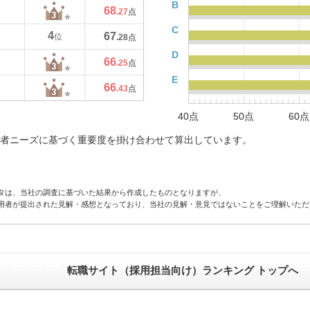
B
68
.27
点
C
4
67
位
.28
点
D
66
.25
点
E
66
.43
点
40点
50点
60点
者ニーズに基づく重要度を掛け合わせて算出しています。
タは、当社の調査に基づいた結果から作成したものとなりますが、
用者が提出された見解・感想となっており、当社の見解・意見ではないことをご理解いただ
転職サイト（採用担当向け）ランキング トップへ