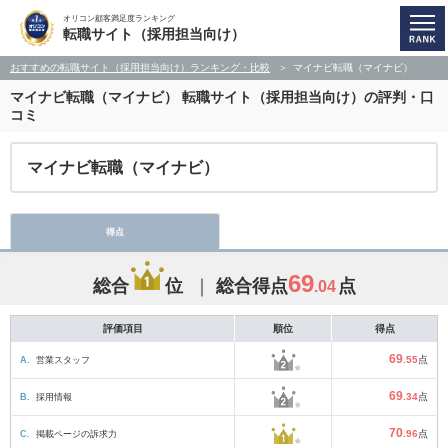
オリコン顧客満足度ランキング
転職サイト（採用担当向け）
おすすめの転職サイト（採用担当向け）ランキング・比較
マイナビ転職（マイナビ）
マイナビ転職（マイナビ）
転職サイト（採用担当向け）の評判・口
コミ
マイナビ転職（マイナビ）
得点
69
総合
位
総合得点
点
.04
評価項目
順位
得点
69
A.
営業スタッフ
.55
点
69
B.
採用情報
.34
点
70
C.
掲載ページの訴求力
.96
点