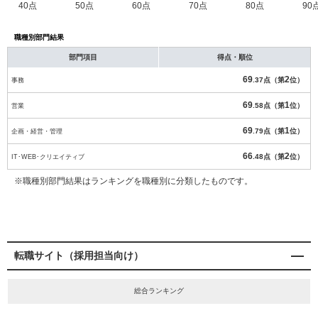
40点
50点
60点
70点
80点
90
職種別部門結果
部門項目
得点・順位
69
2
事務
.37点（第
位）
69
1
営業
.58点（第
位）
69
1
企画・経営・管理
.79点（第
位）
66
2
IT･WEB･クリエイティブ
.48点（第
位）
※職種別部門結果はランキングを職種別に分類したものです。
転職サイト（採用担当向け）
総合ランキング