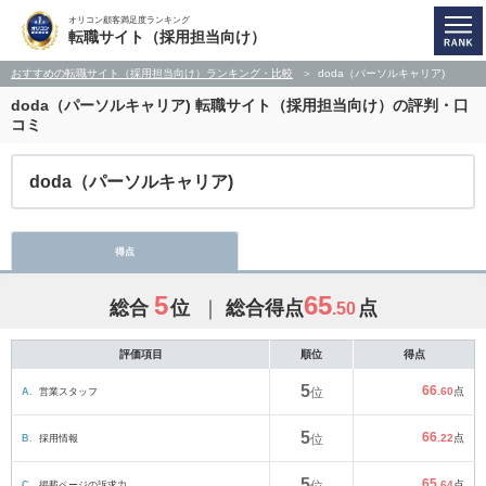
オリコン顧客満足度ランキング
転職サイト（採用担当向け）
おすすめの転職サイト（採用担当向け）ランキング・比較
doda（パーソルキャリア)
doda（パーソルキャリア)
転職サイト（採用担当向け）の評判・口
コミ
doda（パーソルキャリア)
得点
5
65
総合
位
総合得点
点
.50
評価項目
順位
得点
5
66
A.
営業スタッフ
位
.60
点
5
66
B.
採用情報
位
.22
点
5
65
C.
掲載ページの訴求力
.64
点