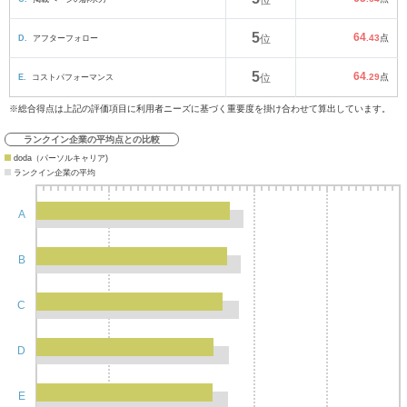
位
5
64
D.
アフターフォロー
位
.43
点
5
64
E.
コストパフォーマンス
位
.29
点
※総合得点は上記の評価項目に利用者ニーズに基づく重要度を掛け合わせて算出しています。
ランクイン企業の平均点との比較
doda（パーソルキャリア)
ランクイン企業の平均
A
B
C
D
E