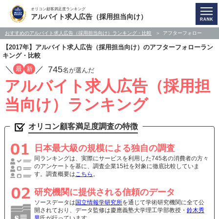
オリコン顧客満足度ランキング
アルバイト求人広告（採用担当向け）
おすすめのアルバイト求人広告（採用担当向け）ランキング・比較
アフターフォロー
【2017年】アルバイト求人広告（採用担当向け）のアフターフォローラン
キング・比較
／
／
745
最
新
名が選んだ
アルバイト求人広告（採用担
当向け）ランキング
オリコン顧客満足度調査の特徴
日本最大級の規模による独自の調査
同ランキングは、実際にサービスを利用した745名の消費者の方々
のアンケートを基に、調査企業15社を対象に徹底比較していま
す。調査概要は
こちら
。
研究機関に提供される信頼のデータ
ソースデータは
国立情報学研究所
を通じて学術研究機関に全て公
開されており、データ監修は慶應義塾大学理工学部教授・
鈴木秀
男
氏が行っています。