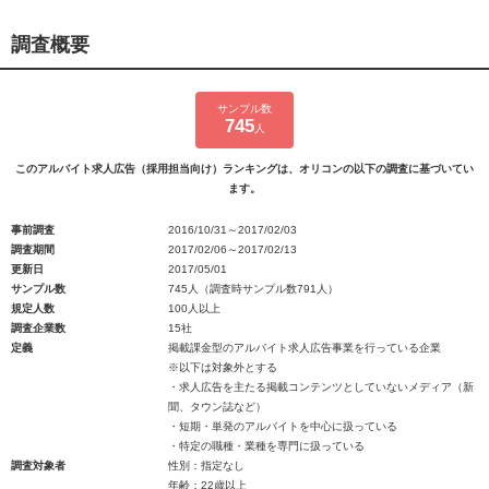
調査概要
サンプル数
745
人
このアルバイト求人広告（採用担当向け）ランキングは、オリコンの以下の調査に基づいてい
ます。
事前調査
2016/10/31～2017/02/03
調査期間
2017/02/06～2017/02/13
更新日
2017/05/01
サンプル数
745人（調査時サンプル数791人）
規定人数
100人以上
調査企業数
15社
定義
掲載課金型のアルバイト求人広告事業を行っている企業
※以下は対象外とする
・求人広告を主たる掲載コンテンツとしていないメディア（新
聞、タウン誌など）
・短期・単発のアルバイトを中心に扱っている
・特定の職種・業種を専門に扱っている
調査対象者
性別：指定なし
年齢：22歳以上