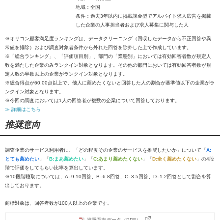
地域：全国
条件：過去3年以内に掲載課金型でアルバイト求人広告を掲載
した企業の人事担当者および求人募集に関与した人
※オリコン顧客満足度ランキングは、データクリーニング（回収したデータから不正回答や異
常値を排除）および調査対象者条件から外れた回答を除外した上で作成しています。
※「総合ランキング」、「評価項目別」、部門の「業態別」においては有効回答者数が規定人
数を満たした企業のみランクイン対象となります。その他の部門においては有効回答者数が規
定人数の半数以上の企業がランクイン対象となります。
※総合得点が60.00点以上で、他人に薦めたくないと回答した人の割合が基準値以下の企業がラ
ンクイン対象となります。
※今回の調査においては1人の回答者が複数の企業について回答しております。
≫ 詳細はこちら
推奨意向
調査企業のサービス利用者に、「どの程度その企業のサービスを推奨したいか」について「
A:
とても薦めたい
」「
B:まあ薦めたい
」「
C:あまり薦めたくない
」「
D:全く薦めたくない
」の4段
階で評価をしてもらい比率を算出しています。
※10段階聴取については、A=9-10回答、B=6-8回答、C=3-5回答、D=1-2回答として割合を算
出しております。
商標対象は、回答者数が100人以上の企業です。
推奨意向データ（PDF）