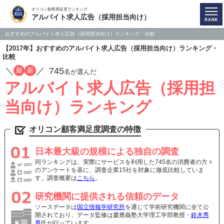
オリコン顧客満足度ランキング
アルバイト求人広告（採用担当向け）
おすすめのアルバイト求人広告（採用担当向け）ランキング・比較
【2017年】おすすめのアルバイト求人広告（採用担当向け）ランキング・
比較
／
／
745
最
新
名が選んだ
アルバイト求人広告（採用担
当向け）ランキング
オリコン顧客満足度調査の特徴
日本最大級の規模による独自の調査
同ランキングは、実際にサービスを利用した745名の消費者の方々
のアンケートを基に、調査企業15社を対象に徹底比較していま
す。調査概要は
こちら
。
研究機関に提供される信頼のデータ
ソースデータは
国立情報学研究所
を通じて学術研究機関に全て公
開されており、データ監修は慶應義塾大学理工学部教授・
鈴木秀
男
氏が行っています。