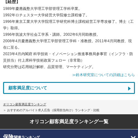
【経歴】
1989年慶應義塾大学理工学部管理工学科卒業。
1992年ロチェスター大学経営大学院修士課程修了。
1996年東京工業大学大学院理工学研究科博士課程経営工学専攻修了。博士（工
学）取得。
1996年筑波大学社会工学系・講師。2002年6月同助教授。
2008年4月慶應義塾大学理工学部管理工学科・准教授。2011年4月同教授、現
在に至る。
2023年4月内閣府 科学技術・イノベーション推進事務局参事官（インフラ・防
災担当）付上席科学技術政策フェロー（非常勤）
研究分野は応用統計解析、品質管理、マーケティング。
≫鈴木研究室についての詳細はこちら
顧客満足度について
オリコン顧客満足度ランキング
おすすめのアルバイト求人広告（採用担当向け）ランキング・比較
オリコン顧客満足度
ランキング一覧
保険
関連ランキング