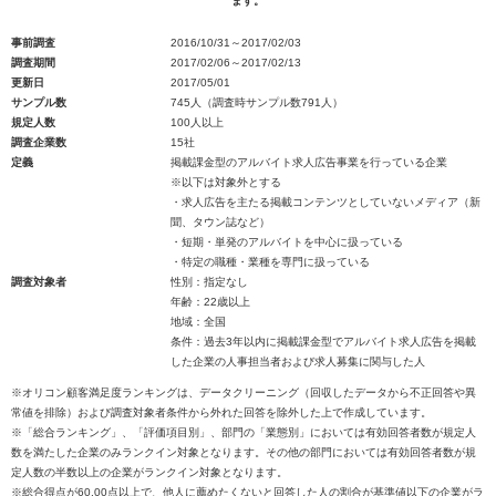
ます。
事前調査
2016/10/31～2017/02/03
調査期間
2017/02/06～2017/02/13
更新日
2017/05/01
サンプル数
745人（調査時サンプル数791人）
規定人数
100人以上
調査企業数
15社
定義
掲載課金型のアルバイト求人広告事業を行っている企業
※以下は対象外とする
・求人広告を主たる掲載コンテンツとしていないメディア（新
聞、タウン誌など）
・短期・単発のアルバイトを中心に扱っている
・特定の職種・業種を専門に扱っている
調査対象者
性別：指定なし
年齢：22歳以上
地域：全国
条件：過去3年以内に掲載課金型でアルバイト求人広告を掲載
した企業の人事担当者および求人募集に関与した人
※オリコン顧客満足度ランキングは、データクリーニング（回収したデータから不正回答や異
常値を排除）および調査対象者条件から外れた回答を除外した上で作成しています。
※「総合ランキング」、「評価項目別」、部門の「業態別」においては有効回答者数が規定人
数を満たした企業のみランクイン対象となります。その他の部門においては有効回答者数が規
定人数の半数以上の企業がランクイン対象となります。
※総合得点が60.00点以上で、他人に薦めたくないと回答した人の割合が基準値以下の企業がラ