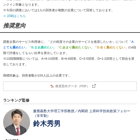
ンクイン対象となります。
※今回の調査においては1人の回答者が複数の企業について回答しております。
≫ 詳細はこちら
推奨意向
調査企業のサービス利用者に、「どの程度その企業のサービスを推奨したいか」について「
A:
とても薦めたい
」「
B:まあ薦めたい
」「
C:あまり薦めたくない
」「
D:全く薦めたくない
」の4段
階で評価をしてもらい比率を算出しています。
※10段階聴取については、A=9-10回答、B=6-8回答、C=3-5回答、D=1-2回答として割合を算
出しております。
商標対象は、回答者数が100人以上の企業です。
推奨意向データ（PDF）
ランキング監修
慶應義塾大学理工学部教授／内閣府 上席科学技術政策フェロー
（非常勤）
鈴木秀男