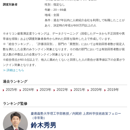
調査対象者
性別：指定なし
年齢：20～69歳
地域：全国
条件：過去7年以内に人材紹介会社を利用して転職したことが
あり、決定時の年収が600万円以上の人
※オリコン顧客満足度ランキングは、データクリーニング（回収したデータから不正回答や異
常値を排除）および調査対象者条件から外れた回答を除外した上で作成しています。
※「総合ランキング」、「評価項目別」、部門の「業態別」においては有効回答者数が規定人
数を満たした企業のみランクイン対象となります。その他の部門においては有効回答者数が規
定人数の半数以上の企業がランクイン対象となります。
※総合得点が60.0点以上で、他人に薦めたくないと回答した人の割合が基準値以下の企業がラ
ンクイン対象となります。
≫ 詳細はこちら
過去ランキング
2025年
2024年
2023年
2022年
2021年
2020年
2019年
ランキング監修
慶應義塾大学理工学部教授／内閣府 上席科学技術政策フェロー
（非常勤）
鈴木秀男