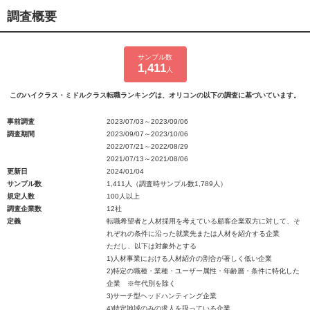
調査概要
サンプル数
1,411
人
このハイクラス・ミドルクラス転職ランキングは、オリコンの以下の調査に基づいています。
事前調査
2023/07/03～2023/09/06
調査期間
2023/09/07～2023/10/06
2022/07/21～2022/08/29
2021/07/13～2021/08/06
更新日
2024/01/04
サンプル数
1,411人（調査時サンプル数1,789人）
規定人数
100人以上
調査企業数
12社
定義
転職希望者と人材採用を考えている顧客企業双方に対して、そ
れぞれの条件に沿った就業先または人材を紹介する企業
ただし、以下は対象外とする
1)人材事業における人材紹介の割合が著しく低い企業
2)特定の職種・業種・ユーザー属性・年齢層・条件に特化した
企業 ※年代別を除く
3)サーチ型ヘッドハンティング企業
4)特定地域のみの求人を扱っている企業