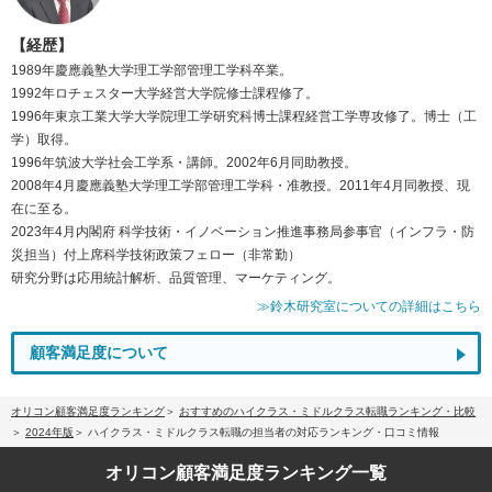
【経歴】
1989年慶應義塾大学理工学部管理工学科卒業。
1992年ロチェスター大学経営大学院修士課程修了。
1996年東京工業大学大学院理工学研究科博士課程経営工学専攻修了。博士（工
学）取得。
1996年筑波大学社会工学系・講師。2002年6月同助教授。
2008年4月慶應義塾大学理工学部管理工学科・准教授。2011年4月同教授、現
在に至る。
2023年4月内閣府 科学技術・イノベーション推進事務局参事官（インフラ・防
災担当）付上席科学技術政策フェロー（非常勤）
研究分野は応用統計解析、品質管理、マーケティング。
≫鈴木研究室についての詳細はこちら
顧客満足度について
オリコン顧客満足度ランキング
おすすめのハイクラス・ミドルクラス転職ランキング・比較
2024年版
ハイクラス・ミドルクラス転職の担当者の対応ランキング・口コミ情報
オリコン顧客満足度
ランキング一覧