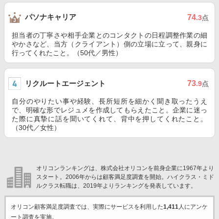
パソナキャリア
74
.3
点
担当者の丁寧さや相手企業とのコンタクトの日程調整作業の細
やかさなど、当方（クライアント）側の立場に立って、親身に
行ってくれたこと。（50代／男性）
リクルートエージェント
73
.9
点
自分のやりたい事や経験、長所短所を細かく聞き取ったうえ
で、明確な形でレジュメを作成してもらえたこと。企業に迷っ
た際に真摯に話を聞いてくれて、背中を押してくれたこと。
（30代／女性）
オリコンランキングは、株式会社オリコンを前身企業に1967年より
スタート。2006年からは顧客満足度調査を開始。ハイクラス・ミド
ルクラス転職は、2019年よりランキングを発表しています。
オリコン顧客満足度調査では、実際にサービスを利用した
1,411
人にアンケ
ート調査を実施。