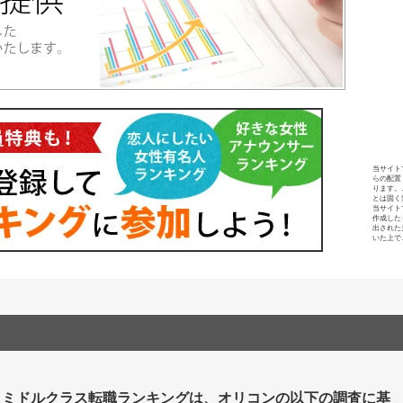
当サイト
らの配置
ります。
とは固く
当サイト
作成した
出された
いた上で
・ミドルクラス転職ランキングは、オリコンの以下の調査に基