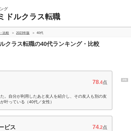
ング
ミドルクラス転職
・比較
2023年版
40代
ドルクラス転職の40代ランキング・比較
PR
78
.4
点
った。自分が利用したあと友人を紹介し、その友人も別の友
が叶っている（40代／女性）
74
サービス
.2
点