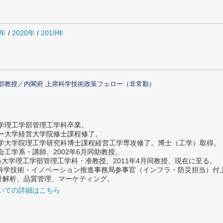
1年
/
2020年
/
2019年
部教授／内閣府 上席科学技術政策フェロー（非常勤）
大学理工学部管理工学科卒業。
ター大学経営大学院修士課程修了。
大学大学院理工学研究科博士課程経営工学専攻修了。博士（工学）取得。
社会工学系・講師。2002年6月同助教授。
義塾大学理工学部管理工学科・准教授。2011年4月同教授、現在に至る。
府 科学技術・イノベーション推進事務局参事官（インフラ・防災担当）
計解析、品質管理、マーケティング。
いての詳細はこちら