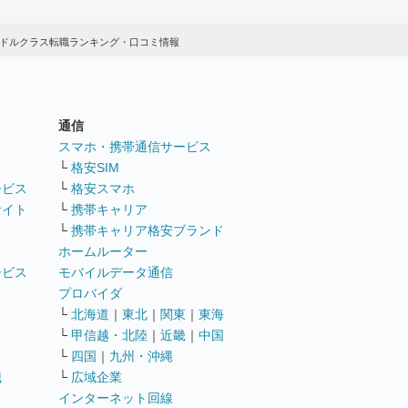
ミドルクラス転職ランキング・口コミ情報
通信
ト
スマホ・携帯通信サービス
└
格安SIM
ービス
└
格安スマホ
サイト
└
携帯キャリア
└
携帯キャリア格安ブランド
ホームルーター
ービス
モバイルデータ通信
ト
プロバイダ
└
北海道
｜
東北
｜
関東
｜
東海
└
甲信越・北陸
｜
近畿
｜
中国
└
四国
｜
九州・沖縄
職
└
広域企業
インターネット回線