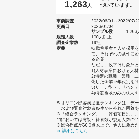
1,263
づいています。
人
事前調査
2022/06/01～2022/07/2
更新日
2023/01/04
サンプル数
1,2
規定人数
100人以上
調査企業数
19社
定義
転職希望者と人材採用を
て、それぞれの条件に沿
る企業
ただし、以下は対象外と
1)人材事業における人
2)特定の職種・業種・
化した企業※年代別を除
3)サーチ型ヘッドハン
4)特定地域のみの求人
※オリコン顧客満足度ランキングは、デー
および調査対象者条件から外れた回答を
※「総合ランキング」、「評価項目別」、
門においては有効回答者数が規定人数の半
※総合得点が60.0点以上で、他人に薦
≫ 詳細はこちら