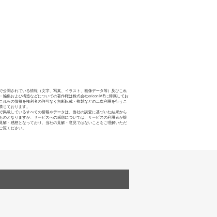
で公開されている情報（文字、写真、イラスト、画像データ等）及びこれ
・編集および構造などについての著作権は株式会社oricon MEに帰属してお
これらの情報を権利者の許可なく無断転載・複製などの二次利用を行うこ
禁じております。
で掲載しているすべての情報やデータは、当社の調査に基づいた結果から
ものとなりますが、サービスへの感想については、サービスの利用者が提
見解・感想となっており、当社の見解・意見ではないことをご理解いただ
ご覧ください。