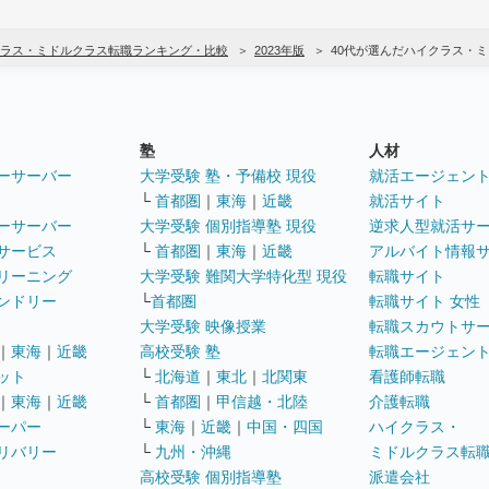
ラス・ミドルクラス転職ランキング・比較
2023年版
40代が選んだハイクラス・
塾
人材
ーサーバー
大学受験 塾・予備校 現役
就活エージェン
└
首都圏
｜
東海
｜
近畿
就活サイト
ーサーバー
大学受験 個別指導塾 現役
逆求人型就活サ
サービス
└
首都圏
｜
東海
｜
近畿
アルバイト情報
リーニング
大学受験 難関大学特化型 現役
転職サイト
ンドリー
└
首都圏
転職サイト 女性
大学受験 映像授業
転職スカウトサ
｜
東海
｜
近畿
高校受験 塾
転職エージェン
ット
└
北海道
｜
東北
｜
北関東
看護師転職
｜
東海
｜
近畿
└
首都圏
｜
甲信越・北陸
介護転職
ーパー
└
東海
｜
近畿
｜
中国・四国
ハイクラス・
リバリー
└
九州・沖縄
ミドルクラス転
高校受験 個別指導塾
派遣会社