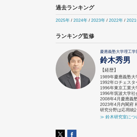
過去ランキング
2025年
/
2024年
/
2023年
/
2022年
/
202
ランキング監修
慶應義塾大学理工学
鈴木秀男
【経歴】
1989年慶應義塾
1992年ロチェス
1996年東京工業
1996年筑波大学
2008年4月慶應
2023年4月内閣
研究分野は応用統
≫ 鈴木研究室につ