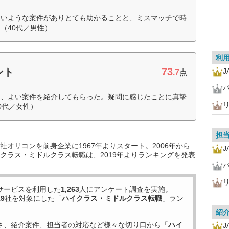
ないような案件がありとても助かることと、ミスマッチで時
（40代／男性）
利
73
ント
J
.7
点
く、よい案件を紹介してもらった。疑問に感じたことに真摯
0代／女性）
担
オリコンを前身企業に1967年よりスタート。2006年から
J
クラス・ミドルクラス転職は、2019年よりランキングを発表
サービスを利用した
1,263
人にアンケート調査を実施。
19
社を対象にした「
ハイクラス・ミドルクラス転職
」ラン
紹
さ、紹介案件、担当者の対応など様々な切り口から「
ハイ
J