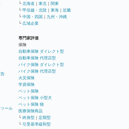
遣
└
北海道
｜
東北
｜
関東
└
甲信越・北陸
｜
東海
｜
近畿
ス
└
中国・四国
｜
九州・沖縄
└
広域企業
専門家評価
ト
保険
自動車保険 ダイレクト型
自動車保険 代理店型
バイク保険 ダイレクト型
バイク保険 代理店型
広告
火災保険
学資保険
ペット保険
ペット保険 小型犬
ペット保険 猫
トツール
医療保険商品
└
終身型
｜
定期型
└
引受基準緩和型