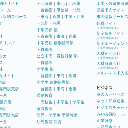
納税サイト
└
北海道
｜
東北
｜
北関東
工場・製造業派
ルーム
└
首都圏
｜
甲信越・北陸
派遣求人サイト
ル収納スペース
└
東海
｜
近畿
｜
中国・四国
求人情報サービ
ナ
└
九州・沖縄
転職サイト
（採用担当向け）
中学受験 塾
新卒採用サイト
社
└
首都圏
｜
東海
｜
近畿
（採用担当向け）
アリング
中学受験 個別指導塾
新卒エージェン
（採用担当向け）
ー
└
首都圏
人材紹介会社
タカー
公立中高一貫校対策 塾
（採用担当向け）
ス
└
首都圏
人材派遣会社
（採用担当向け）
社
小学生 塾
アルバイト求人
報サイト
└
首都圏
｜
東海
｜
近畿
売店
小学生 個別指導塾
ビジネス
専門販売店
└
首都圏
｜
東海
｜
近畿
法人カーリース
ー系
通信教育
ネット印刷通販
販売店
└
高校生
｜
中学生
｜
小学生
ビジネスチャッ
売店
家庭教師
Web会議ツール
専門販売店
幼児・小学生 学習教室
企業研修
ー系
幼児教室 知育
└
経営者向け