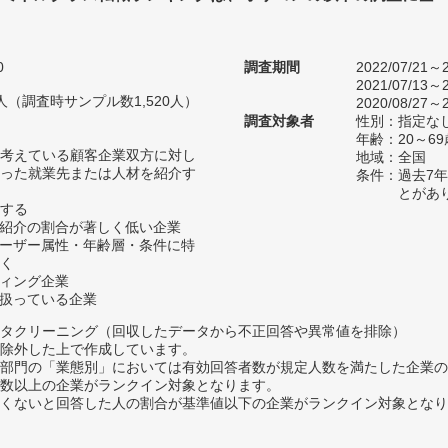
0
調査期間
2022/07/21～2
2021/07/13～2
63人（調査時サンプル数1,520人）
2020/08/27～2
調査対象者
性別：指定な
年齢：20～69
考えている顧客企業双方に対し
地域：全国
った就業先または人材を紹介す
条件：過去7
とがあ
する
材紹介の割合が著しく低い企業
ユーザー属性・年齢層・条件に特
く
ティング企業
を扱っている企業
タクリーニング（回収したデータから不正回答や異常値を排除）
除外した上で作成しています。
部門の「業態別」においては有効回答者数が規定人数を満たした企業の
数以上の企業がランクイン対象となります。
めたくないと回答した人の割合が基準値以下の企業がランクイン対象とな