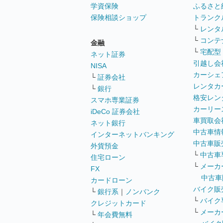
学資保険
ふるさと
保険相談ショップ
トランク
└
レンタ
└
コンテ
金融
└
宅配型
ネット証券
引越し会
NISA
カーシェ
└
証券会社
レンタカ
└
銀行
格安レン
スマホ専業証券
カーリー
iDeCo 証券会社
車買取会
ネット銀行
中古車情
インターネットバンキング
中古車販
外貨預金
└
中古車
住宅ローン
└
メーカ
FX
中古車
カードローン
バイク販
└
銀行系
｜
ノンバンク
└
バイク
クレジットカード
└
メーカ
└
年会費無料