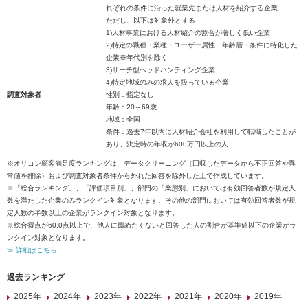
れぞれの条件に沿った就業先または人材を紹介する企業
ただし、以下は対象外とする
1)人材事業における人材紹介の割合が著しく低い企業
2)特定の職種・業種・ユーザー属性・年齢層・条件に特化した
企業※年代別を除く
3)サーチ型ヘッドハンティング企業
4)特定地域のみの求人を扱っている企業
調査対象者
性別：指定なし
年齢：20～69歳
地域：全国
条件：過去7年以内に人材紹介会社を利用して転職したことが
あり、決定時の年収が600万円以上の人
※オリコン顧客満足度ランキングは、データクリーニング（回収したデータから不正回答や異
常値を排除）および調査対象者条件から外れた回答を除外した上で作成しています。
※「総合ランキング」、「評価項目別」、部門の「業態別」においては有効回答者数が規定人
数を満たした企業のみランクイン対象となります。その他の部門においては有効回答者数が規
定人数の半数以上の企業がランクイン対象となります。
※総合得点が60.0点以上で、他人に薦めたくないと回答した人の割合が基準値以下の企業がラ
ンクイン対象となります。
≫ 詳細はこちら
過去ランキング
2025年
2024年
2023年
2022年
2021年
2020年
2019年