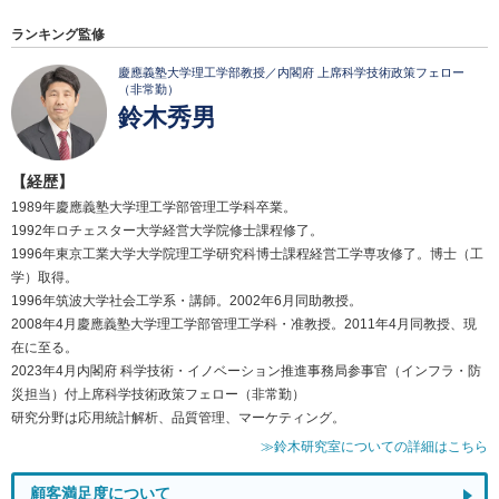
ランキング監修
慶應義塾大学理工学部教授／内閣府 上席科学技術政策フェロー
（非常勤）
鈴木秀男
【経歴】
1989年慶應義塾大学理工学部管理工学科卒業。
1992年ロチェスター大学経営大学院修士課程修了。
1996年東京工業大学大学院理工学研究科博士課程経営工学専攻修了。博士（工
学）取得。
1996年筑波大学社会工学系・講師。2002年6月同助教授。
2008年4月慶應義塾大学理工学部管理工学科・准教授。2011年4月同教授、現
在に至る。
2023年4月内閣府 科学技術・イノベーション推進事務局参事官（インフラ・防
災担当）付上席科学技術政策フェロー（非常勤）
研究分野は応用統計解析、品質管理、マーケティング。
≫鈴木研究室についての詳細はこちら
顧客満足度について