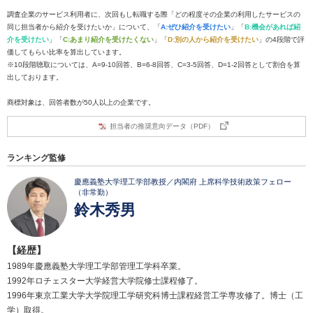
調査企業のサービス利用者に、次回もし転職する際「どの程度その企業の利用したサービスの
同じ担当者から紹介を受けたいか」について、「
A:ぜひ紹介を受けたい
」「
B:機会があれば紹
介を受けたい
」「
C:あまり紹介を受けたくない
」「
D:別の人から紹介を受けたい
」の4段階で評
価してもらい比率を算出しています。
※10段階聴取については、A=9-10回答、B=6-8回答、C=3-5回答、D=1-2回答として割合を算
出しております。
商標対象は、回答者数が50人以上の企業です。
担当者の推奨意向データ（PDF）
ランキング監修
慶應義塾大学理工学部教授／内閣府 上席科学技術政策フェロー
（非常勤）
鈴木秀男
【経歴】
1989年慶應義塾大学理工学部管理工学科卒業。
1992年ロチェスター大学経営大学院修士課程修了。
1996年東京工業大学大学院理工学研究科博士課程経営工学専攻修了。博士（工
学）取得。