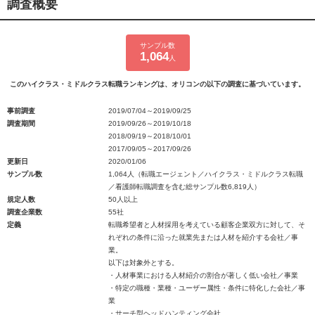
調査概要
サンプル数
1,064
人
このハイクラス・ミドルクラス転職ランキングは、オリコンの以下の調査に基づいています。
事前調査
2019/07/04～2019/09/25
調査期間
2019/09/26～2019/10/18
2018/09/19～2018/10/01
2017/09/05～2017/09/26
更新日
2020/01/06
サンプル数
1,064人（転職エージェント／ハイクラス・ミドルクラス転職
／看護師転職調査を含む総サンプル数6,819人）
規定人数
50人以上
調査企業数
55社
定義
転職希望者と人材採用を考えている顧客企業双方に対して、そ
れぞれの条件に沿った就業先または人材を紹介する会社／事
業。
以下は対象外とする。
・人材事業における人材紹介の割合が著しく低い会社／事業
・特定の職種・業種・ユーザー属性・条件に特化した会社／事
業
・サーチ型ヘッドハンティング会社