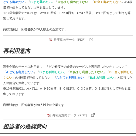
とても薦めたい
」「
B:まあ薦めたい
」「
C:あまり薦めたくない
」「
D:全く薦めたくない
」の4段
階で評価をしてもらい比率を算出しています。
※10段階聴取については、A=9-10回答、B=6-8回答、C=3-5回答、D=1-2回答として割合を算
出しております。
商標対象は、回答者数が50人以上の企業です。
推奨意向データ（PDF）
再利用意向
調査企業のサービス利用者に、「どの程度その企業のサービスを再利用したいか」について
「
A:とても利用したい
」「
B:まあ利用したい
」「
C:あまり利用したくない
」「
D：全く利用した
くない
」の4段階で評価してもらい、「
A:とても利用したい
」「
B:まあ利用したい
」と回答した
人の割合で算出しています。
※10段階聴取については、A=9-10回答、B=6-8回答、C=3-5回答、D=1-2回答として割合を算
出しております。
商標対象は、回答者数が50人以上の企業です。
再利用意向データ（PDF）
担当者の推奨意向