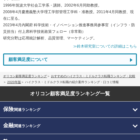
1996年筑波大学社会工学系・講師。2002年6月同助教授。
2008年4月慶應義塾大学理工学部管理工学科・准教授。2011年4月同教授、現
在に至る。
2023年4月内閣府 科学技術・イノベーション推進事務局参事官（インフラ・防
災担当）付上席科学技術政策フェロー（非常勤）
研究分野は応用統計解析、品質管理、マーケティング。
≫鈴木研究室についての詳細はこちら
顧客満足度について
オリコン顧客満足度ランキング
おすすめのハイクラス・ミドルクラス転職ランキング・比較
2020年版
ハイクラス・ミドルクラス転職の紹介案件ランキング・口コミ情報
オリコン顧客満足度
ランキング一覧
保険
関連ランキング
金融
関連ランキング