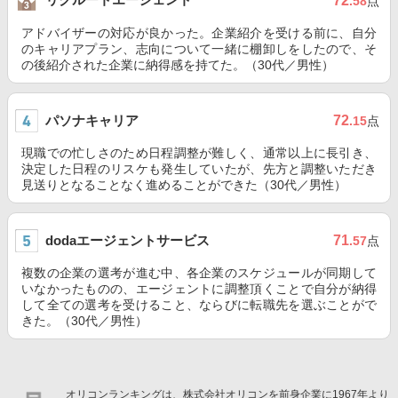
72
.58
点
アドバイザーの対応が良かった。企業紹介を受ける前に、自分
のキャリアプラン、志向について一緒に棚卸しをしたので、そ
の後紹介された企業に納得感を持てた。（30代／男性）
パソナキャリア
72
.15
点
現職での忙しさのため日程調整が難しく、通常以上に長引き、
決定した日程のリスケも発生していたが、先方と調整いただき
見送りとなることなく進めることができた（30代／男性）
dodaエージェントサービス
71
.57
点
複数の企業の選考が進む中、各企業のスケジュールが同期して
いなかったものの、エージェントに調整頂くことで自分が納得
して全ての選考を受けること、ならびに転職先を選ぶことがで
きた。（30代／男性）
オリコンランキングは、株式会社オリコンを前身企業に1967年より