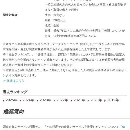
・特定地域のみの求人を扱っている会社／事業（拠点所在地で
はなく取扱い求人で判断）
調査対象者
性別：指定なし
年齢：20歳以上
地域：全国
条件：過去7年以内に人材紹介会社を利用して転職したことが
あり、決定時の年収が600万円以上の人
※オリコン顧客満足度ランキングは、データクリーニング（回収したデータから不正回答や異
常値を排除）および調査対象者条件から外れた回答を除外した上で作成しています。
※「総合ランキング」、「評価項目別」、部門の「業態別」においては有効回答者数が規定人
数を満たした企業のみランクイン対象となります。その他の部門においては有効回答者数が規
定人数の半数以上の企業がランクイン対象となります。
※総合得点が60.00点以上で、他人に薦めたくないと回答した人の割合が基準値以下の企業がラ
ンクイン対象となります。
≫ 詳細はこちら
過去ランキング
2025年
2024年
2023年
2022年
2021年
2020年
2019年
推奨意向
調査企業のサービス利用者に、「どの程度その企業のサービスを推奨したいか」について「
A: