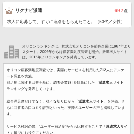
リクナビ派遣
69
.2
点
求人に応募して、すぐに連絡をもらえたこと。（50代／女性）
オリコンランキングは、株式会社オリコンを前身企業に1967年より
スタート。2006年からは顧客満足度調査を開始。派遣求人サイト
は、2015年よりランキングを発表しています。
オリコン顧客満足度調査では、実際にサービスを利用した
712
人にアンケ
ート調査を実施。
満足度に関する回答を基に、調査企業
3
社を対象にした「
派遣求人サイト
」
ランキングを発表しています。
総合満足度だけでなく、様々な切り口から「
派遣求人サイト
」を評価。さ
らに回答者の口コミや評判といった、実際のユーザーの声も掲載していま
す。
サービス検討の際、“ユーザー満足度”からも比較することで「
派遣求人サイ
ト
」選びにお役立てください。