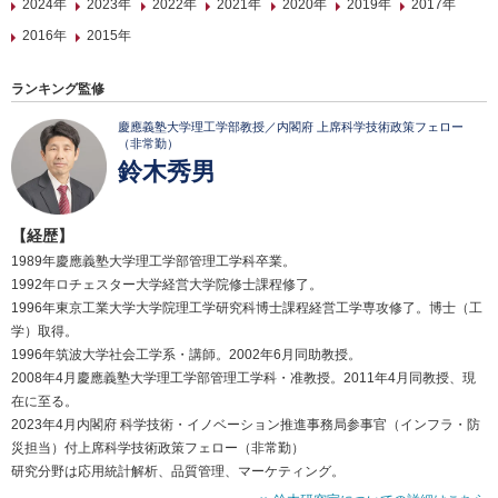
2024年
2023年
2022年
2021年
2020年
2019年
2017年
2016年
2015年
ランキング監修
慶應義塾大学理工学部教授／内閣府 上席科学技術政策フェロー
（非常勤）
鈴木秀男
【経歴】
1989年慶應義塾大学理工学部管理工学科卒業。
1992年ロチェスター大学経営大学院修士課程修了。
1996年東京工業大学大学院理工学研究科博士課程経営工学専攻修了。博士（工
学）取得。
1996年筑波大学社会工学系・講師。2002年6月同助教授。
2008年4月慶應義塾大学理工学部管理工学科・准教授。2011年4月同教授、現
在に至る。
2023年4月内閣府 科学技術・イノベーション推進事務局参事官（インフラ・防
災担当）付上席科学技術政策フェロー（非常勤）
研究分野は応用統計解析、品質管理、マーケティング。