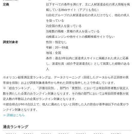
定義
以下すべての条件を満たす、主に人材派遣会社の求人情報を掲
載しているWebサイト（アプリも含む）
1)自社グループの人材派遣会社の求人だけでなく、他社の求人
を扱っている
2)全国の求人を扱っている
3)複数の職種・業種の求人を扱っている
4)検索エンジンや他サイトの横断検索サイトでない
調査対象者
性別：指定なし
年齢：20～69歳
地域：全国
条件：過去3年以内に派遣求人サイトに掲載された求人に応募
し、派遣社員（紹介予定派遣含む）として就業した経験のある
人
※オリコン顧客満足度ランキングは、データクリーニング（回収したデータから不正回答や異
常値を排除）および調査対象者条件から外れた回答を除外した上で作成しています。
※「総合ランキング」、「評価項目別」、部門の「業態別」においては有効回答者数が規定人
数を満たした企業のみランクイン対象となります。その他の部門においては有効回答者数が規
定人数の半数以上の企業がランクイン対象となります。
※総合得点が60.0点以上で、他人に薦めたくないと回答した人の割合が基準値以下の企業がラ
ンクイン対象となります。
≫ 詳細はこちら
過去ランキング