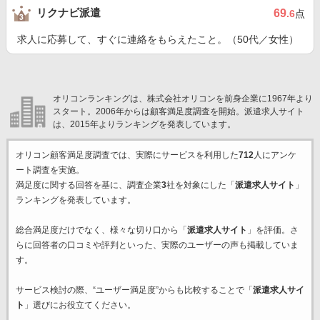
リクナビ派遣
69
.6
点
求人に応募して、すぐに連絡をもらえたこと。（50代／女性）
オリコンランキングは、株式会社オリコンを前身企業に1967年より
スタート。2006年からは顧客満足度調査を開始。派遣求人サイト
は、2015年よりランキングを発表しています。
オリコン顧客満足度調査では、実際にサービスを利用した
712
人にアンケ
ート調査を実施。
満足度に関する回答を基に、調査企業
3
社を対象にした「
派遣求人サイト
」
ランキングを発表しています。
総合満足度だけでなく、様々な切り口から「
派遣求人サイト
」を評価。さ
らに回答者の口コミや評判といった、実際のユーザーの声も掲載していま
す。
サービス検討の際、“ユーザー満足度”からも比較することで「
派遣求人サイ
ト
」選びにお役立てください。