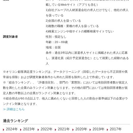
載しているWebサイト（アプリも含む）
1)自社グループの人材派遣会社の求人だけでなく、他社の求人
を扱っている
2)全国の求人を扱っている
3)複数の職種・業種の求人を扱っている
4)検索エンジンや他サイトの横断検索サイトでない
調査対象者
性別：指定なし
年齢：20～69歳
地域：全国
条件：過去3年以内に派遣求人サイトに掲載された求人に応募
し、派遣社員（紹介予定派遣含む）として就業した経験のある
人
※オリコン顧客満足度ランキングは、データクリーニング（回収したデータから不正回答や異
常値を排除）および調査対象者条件から外れた回答を除外した上で作成しています。
※「総合ランキング」、「評価項目別」、部門の「業態別」においては有効回答者数が規定人
数を満たした企業のみランクイン対象となります。その他の部門においては有効回答者数が規
定人数の半数以上の企業がランクイン対象となります。
※総合得点が60.0点以上で、他人に薦めたくないと回答した人の割合が基準値以下の企業がラ
ンクイン対象となります。
≫ 詳細はこちら
過去ランキング
2024年
2023年
2022年
2021年
2020年
2019年
2017年