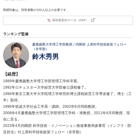
商標対象は、回答者数が100人以上の企業です。
再利用意向データ（PDF）
ランキング監修
慶應義塾大学理工学部教授／内閣府 上席科学技術政策フェロー
（非常勤）
鈴木秀男
【経歴】
1989年慶應義塾大学理工学部管理工学科卒業。
1992年ロチェスター大学経営大学院修士課程修了。
1996年東京工業大学大学院理工学研究科博士課程経営工学専攻修了。博士（工
学）取得。
1996年筑波大学社会工学系・講師。2002年6月同助教授。
2008年4月慶應義塾大学理工学部管理工学科・准教授。2011年4月同教授、現
在に至る。
2023年4月内閣府 科学技術・イノベーション推進事務局参事官（インフラ・防
災担当）付上席科学技術政策フェロー（非常勤）