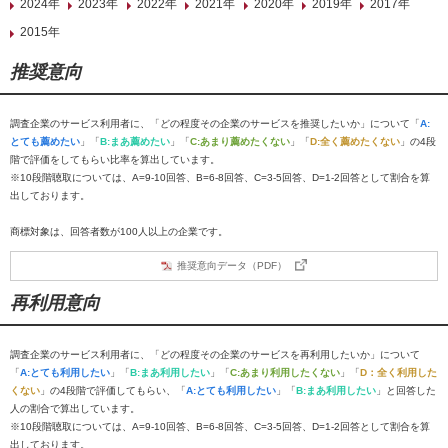
2024年
2023年
2022年
2021年
2020年
2019年
2017年
2015年
推奨意向
調査企業のサービス利用者に、「どの程度その企業のサービスを推奨したいか」について「
A:
とても薦めたい
」「
B:まあ薦めたい
」「
C:あまり薦めたくない
」「
D:全く薦めたくない
」の4段
階で評価をしてもらい比率を算出しています。
※10段階聴取については、A=9-10回答、B=6-8回答、C=3-5回答、D=1-2回答として割合を算
出しております。
商標対象は、回答者数が100人以上の企業です。
推奨意向データ（PDF）
再利用意向
調査企業のサービス利用者に、「どの程度その企業のサービスを再利用したいか」について
「
A:とても利用したい
」「
B:まあ利用したい
」「
C:あまり利用したくない
」「
D：全く利用した
くない
」の4段階で評価してもらい、「
A:とても利用したい
」「
B:まあ利用したい
」と回答した
人の割合で算出しています。
※10段階聴取については、A=9-10回答、B=6-8回答、C=3-5回答、D=1-2回答として割合を算
出しております。