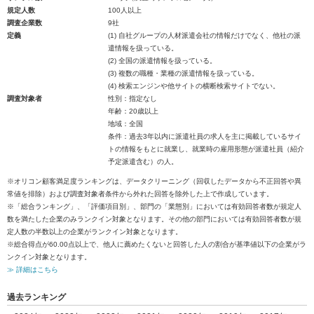
規定人数
100人以上
調査企業数
9社
定義
(1) 自社グループの人材派遣会社の情報だけでなく、他社の派
遣情報を扱っている。
(2) 全国の派遣情報を扱っている。
(3) 複数の職種・業種の派遣情報を扱っている。
(4) 検索エンジンや他サイトの横断検索サイトでない。
調査対象者
性別：指定なし
年齢：20歳以上
地域：全国
条件：過去3年以内に派遣社員の求人を主に掲載しているサイ
トの情報をもとに就業し、就業時の雇用形態が派遣社員（紹介
予定派遣含む）の人。
※オリコン顧客満足度ランキングは、データクリーニング（回収したデータから不正回答や異
常値を排除）および調査対象者条件から外れた回答を除外した上で作成しています。
※「総合ランキング」、「評価項目別」、部門の「業態別」においては有効回答者数が規定人
数を満たした企業のみランクイン対象となります。その他の部門においては有効回答者数が規
定人数の半数以上の企業がランクイン対象となります。
※総合得点が60.00点以上で、他人に薦めたくないと回答した人の割合が基準値以下の企業がラ
ンクイン対象となります。
≫ 詳細はこちら
過去ランキング