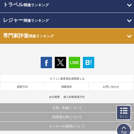
トラベル
関連ランキング
レジャー
関連ランキング
専門家評価
関連ランキング
オリコン顧客満足度調査とは
調査方法
掲載規約
お問い合わせ
会社概要
個人情報保護方針
引用・転載について
もくじ
利用者の声について
当サイトで公開されている情報（文字、写真、イラスト、画像データ等）及びこれらの配置・
編集および構造などについての著作権は株式会社oricon MEに帰属しております。
クッキーの使用について
当サイトに掲載している内容はすべてサービスの利用者が提出された見解・感想です。
これらの情報を権利者の許可なく無断転載・複製などの二次利用を行うことは固く禁じており
Top
弊社が内容について正確性を含め一切保証するものではありません。