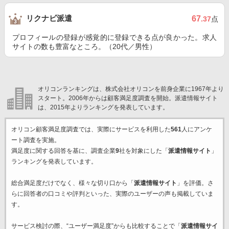
リクナビ派遣
67
.37
点
プロフィールの登録が感覚的に登録できる点が良かった。求人
サイトの数も豊富なところ。（20代／男性）
オリコンランキングは、株式会社オリコンを前身企業に1967年より
スタート。2006年からは顧客満足度調査を開始。派遣情報サイト
は、2015年よりランキングを発表しています。
オリコン顧客満足度調査では、実際にサービスを利用した
561
人にアンケ
ート調査を実施。
満足度に関する回答を基に、調査企業
9
社を対象にした「
派遣情報サイト
」
ランキングを発表しています。
総合満足度だけでなく、様々な切り口から「
派遣情報サイト
」を評価。さ
らに回答者の口コミや評判といった、実際のユーザーの声も掲載していま
す。
サービス検討の際、“ユーザー満足度”からも比較することで「
派遣情報サイ