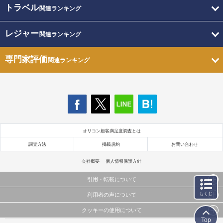
トラベル
関連ランキング
レジャー
関連ランキング
専門家評価
関連ランキング
オリコン顧客満足度調査とは
調査方法
掲載規約
お問い合わせ
会社概要
個人情報保護方針
引用・転載について
もくじ
利用者の声について
当サイトで公開されている情報（文字、写真、イラスト、画像データ等）及びこれらの配置・
編集および構造などについての著作権は株式会社oricon MEに帰属しております。
クッキーの使用について
当サイトに掲載している内容はすべてサービスの利用者が提出された見解・感想です。
これらの情報を権利者の許可なく無断転載・複製などの二次利用を行うことは固く禁じており
Top
弊社が内容について正確性を含め一切保証するものではありません。