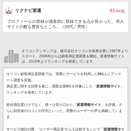
リクナビ派遣
63
.64
点
プロフィールの登録が感覚的に登録できる点が良かった。求人
サイトの数も豊富なところ。（20代／男性）
オリコンランキングは、株式会社オリコンを前身企業に1967年より
スタート。2006年からは顧客満足度調査を開始。派遣情報サイト
は、2015年よりランキングを発表しています。
オリコン顧客満足度調査では、実際にサービスを利用した
561
人にアンケ
ート調査を実施。
満足度に関する回答を基に、調査企業
9
社を対象にした「
派遣情報サイト
」
ランキングを発表しています。
総合満足度だけでなく、様々な切り口から「
派遣情報サイト
」を評価。さ
らに回答者の口コミや評判といった、実際のユーザーの声も掲載していま
す。
サービス検討の際、“ユーザー満足度”からも比較することで「
派遣情報サイ