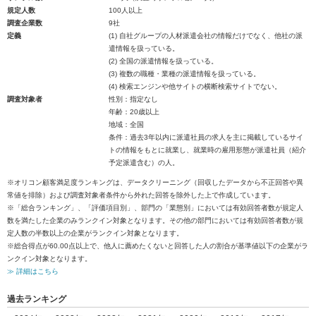
規定人数
100人以上
調査企業数
9社
定義
(1) 自社グループの人材派遣会社の情報だけでなく、他社の派
遣情報を扱っている。
(2) 全国の派遣情報を扱っている。
(3) 複数の職種・業種の派遣情報を扱っている。
(4) 検索エンジンや他サイトの横断検索サイトでない。
調査対象者
性別：指定なし
年齢：20歳以上
地域：全国
条件：過去3年以内に派遣社員の求人を主に掲載しているサイ
トの情報をもとに就業し、就業時の雇用形態が派遣社員（紹介
予定派遣含む）の人。
※オリコン顧客満足度ランキングは、データクリーニング（回収したデータから不正回答や異
常値を排除）および調査対象者条件から外れた回答を除外した上で作成しています。
※「総合ランキング」、「評価項目別」、部門の「業態別」においては有効回答者数が規定人
数を満たした企業のみランクイン対象となります。その他の部門においては有効回答者数が規
定人数の半数以上の企業がランクイン対象となります。
※総合得点が60.00点以上で、他人に薦めたくないと回答した人の割合が基準値以下の企業がラ
ンクイン対象となります。
≫ 詳細はこちら
過去ランキング