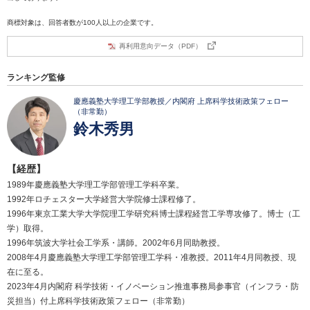
商標対象は、回答者数が100人以上の企業です。
再利用意向データ（PDF）
ランキング監修
慶應義塾大学理工学部教授／内閣府 上席科学技術政策フェロー
（非常勤）
鈴木秀男
【経歴】
1989年慶應義塾大学理工学部管理工学科卒業。
1992年ロチェスター大学経営大学院修士課程修了。
1996年東京工業大学大学院理工学研究科博士課程経営工学専攻修了。博士（工
学）取得。
1996年筑波大学社会工学系・講師。2002年6月同助教授。
2008年4月慶應義塾大学理工学部管理工学科・准教授。2011年4月同教授、現
在に至る。
2023年4月内閣府 科学技術・イノベーション推進事務局参事官（インフラ・防
災担当）付上席科学技術政策フェロー（非常勤）