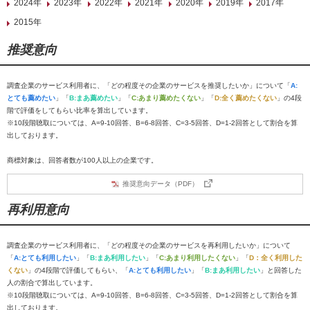
2024年
2023年
2022年
2021年
2020年
2019年
2017年
2015年
推奨意向
調査企業のサービス利用者に、「どの程度その企業のサービスを推奨したいか」について「
A:
とても薦めたい
」「
B:まあ薦めたい
」「
C:あまり薦めたくない
」「
D:全く薦めたくない
」の4段
階で評価をしてもらい比率を算出しています。
※10段階聴取については、A=9-10回答、B=6-8回答、C=3-5回答、D=1-2回答として割合を算
出しております。
商標対象は、回答者数が100人以上の企業です。
推奨意向データ（PDF）
再利用意向
調査企業のサービス利用者に、「どの程度その企業のサービスを再利用したいか」について
「
A:とても利用したい
」「
B:まあ利用したい
」「
C:あまり利用したくない
」「
D：全く利用した
くない
」の4段階で評価してもらい、「
A:とても利用したい
」「
B:まあ利用したい
」と回答した
人の割合で算出しています。
※10段階聴取については、A=9-10回答、B=6-8回答、C=3-5回答、D=1-2回答として割合を算
出しております。