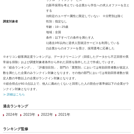
2)新卒採用を考えている企業から学生への求人オファーを主と
する
3)特定のユーザー属性に限定していない ※分野別は除く
調査対象者
性別：指定なし
年齢：19～25歳
地域：全国
条件：以下すべての条件を満たす人
1)過去3年以内に逆求人型就活サービスを利用している
2)企業からのオファーを受け、採用選考に応募した
※オリコン顧客満足度ランキングは、データクリーニング（回収したデータから不正回答や異
常値を排除）および調査対象者条件から外れた回答を除外した上で作成しています。
※「総合ランキング」、「評価項目別」、部門の「業態別」においては有効回答者数が規定人
数を満たした企業のみランクイン対象となります。その他の部門においては有効回答者数が規
定人数の半数以上の企業がランクイン対象となります。
※総合得点が60.0点以上で、他人に薦めたくないと回答した人の割合が基準値以下の企業がラ
ンクイン対象となります。
≫ 詳細はこちら
過去ランキング
2024年
2023年
2022年
2021年
ランキング監修