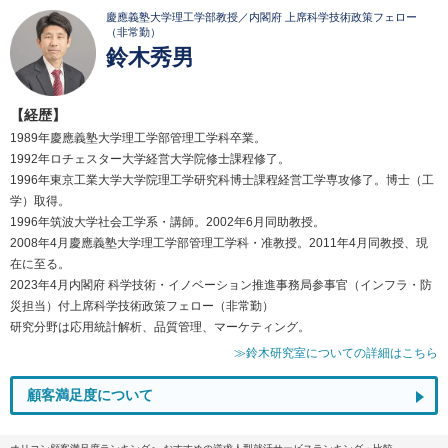
慶應義塾大学理工学部教授／内閣府 上席科学技術政策フェロー
（非常勤）
鈴木秀男
【経歴】
1989年慶應義塾大学理工学部管理工学科卒業。
1992年ロチェスター大学経営大学院修士課程修了。
1996年東京工業大学大学院理工学研究科博士課程経営工学専攻修了。博士（工
学）取得。
1996年筑波大学社会工学系・講師。2002年6月同助教授。
2008年4月慶應義塾大学理工学部管理工学科・准教授。2011年4月同教授、現
在に至る。
2023年4月内閣府 科学技術・イノベーション推進事務局参事官（インフラ・防
災担当）付上席科学技術政策フェロー（非常勤）
研究分野は応用統計解析、品質管理、マーケティング。
≫鈴木研究室についての詳細はこちら
顧客満足度について