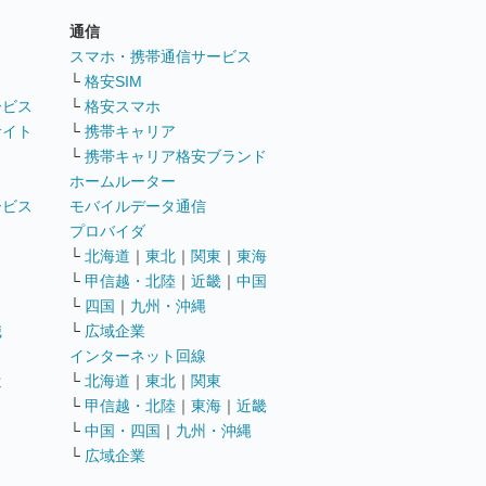
通信
ト
スマホ・携帯通信サービス
└
格安SIM
ービス
└
格安スマホ
サイト
└
携帯キャリア
└
携帯キャリア格安ブランド
ホームルーター
ービス
モバイルデータ通信
ト
プロバイダ
└
北海道
｜
東北
｜
関東
｜
東海
└
甲信越・北陸
｜
近畿
｜
中国
└
四国
｜
九州・沖縄
職
└
広域企業
インターネット回線
遣
└
北海道
｜
東北
｜
関東
└
甲信越・北陸
｜
東海
｜
近畿
ス
└
中国・四国
｜
九州・沖縄
└
広域企業