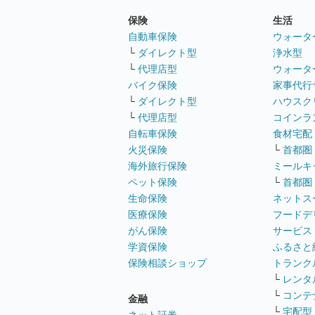
保険
生活
自動車保険
ウォータ
└
ダイレクト型
浄水型
└
代理店型
ウォータ
バイク保険
家事代行
└
ダイレクト型
ハウスク
└
代理店型
コインラ
自転車保険
食材宅配
火災保険
└
首都圏
海外旅行保険
ミールキ
ペット保険
└
首都圏
生命保険
ネットス
医療保険
フードデ
がん保険
サービス
学資保険
ふるさと
保険相談ショップ
トランク
└
レンタ
└
コンテ
金融
└
宅配型