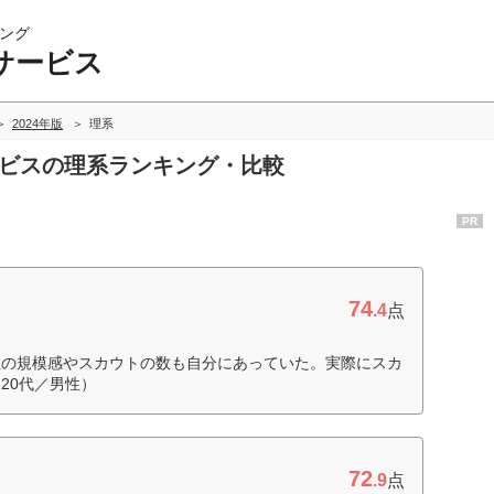
ング
サービス
2024年版
理系
ービスの理系ランキング・比較
PR
74
.4
点
社の規模感やスカウトの数も自分にあっていた。実際にスカ
20代／男性）
72
.9
点