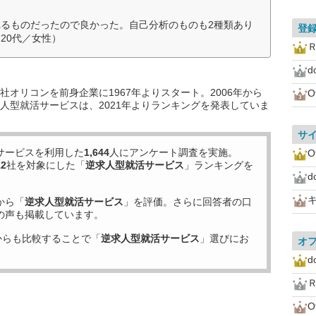
るものだったので良かった。自己分析のものも2種類あり
登
20代／女性）
d
オリコンを前身企業に1967年よりスタート。2006年から
O
人型就活サービスは、2021年よりランキングを発表していま
サ
サービスを利用した
1,644
人にアンケート調査を実施。
O
12
社を対象にした「
逆求人型就活サービス
」ランキングを
d
から「
逆求人型就活サービス
」を評価。さらに回答者の口
の声も掲載しています。
からも比較することで「
逆求人型就活サービス
」選びにお
オ
d
O