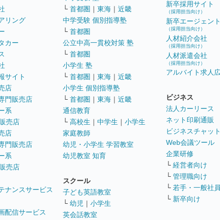
新卒採用サイト
社
└
首都圏
｜
東海
｜
近畿
（採用担当向け）
アリング
中学受験 個別指導塾
新卒エージェン
（採用担当向け）
ー
└
首都圏
人材紹介会社
タカー
公立中高一貫校対策 塾
（採用担当向け）
ス
└
首都圏
人材派遣会社
（採用担当向け）
社
小学生 塾
アルバイト求人
報サイト
└
首都圏
｜
東海
｜
近畿
売店
小学生 個別指導塾
ビジネス
専門販売店
└
首都圏
｜
東海
｜
近畿
法人カーリース
ー系
通信教育
ネット印刷通販
販売店
└
高校生
｜
中学生
｜
小学生
ビジネスチャッ
売店
家庭教師
Web会議ツール
専門販売店
幼児・小学生 学習教室
企業研修
ー系
幼児教室 知育
└
経営者向け
販売店
└
管理職向け
スクール
└
若手・一般社
テナンスサービス
子ども英語教室
└
新卒向け
└
幼児
｜
小学生
画配信サービス
英会話教室