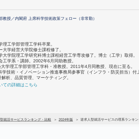
部教授／内閣府 上席科学技術政策フェロー（非常勤）
大学理工学部管理工学科卒業。
ター大学経営大学院修士課程修了。
大学大学院理工学研究科博士課程経営工学専攻修了。博士（工学）取得。
社会工学系・講師。2002年6月同助教授。
義塾大学理工学部管理工学科・准教授。2011年4月同教授、現在に至る。
府 科学技術・イノベーション推進事務局参事官（インフラ・防災担当）
計解析、品質管理、マーケティング。
いての詳細はこちら
型就活サービスランキング・比較
2024年版
逆求人型就活サービスの理系ランキン