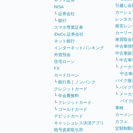
ネット証券
引越し会
NISA
カーシェ
└
証券会社
レンタカ
└
銀行
格安レン
スマホ専業証券
カーリー
iDeCo 証券会社
車買取会
ネット銀行
中古車情
インターネットバンキング
中古車販
外貨預金
└
中古車
住宅ローン
└
メーカ
FX
中古車
カードローン
バイク販
└
銀行系
｜
ノンバンク
└
バイク
クレジットカード
└
メーカ
└
年会費無料
バイク
└
クレジットカード
車検
└
ゴールドカード
カーメン
デビットカード
カフェ
キャッシュレス決済アプリ
定額制動
暗号資産取引所