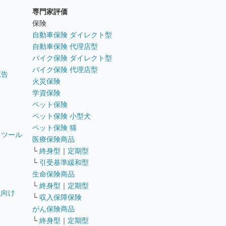
専門家評価
ト
保険
自動車保険 ダイレクト型
自動車保険 代理店型
バイク保険 ダイレクト型
バイク保険 代理店型
広告
火災保険
学資保険
ペット保険
ペット保険 小型犬
ペット保険 猫
トツール
医療保険商品
└
終身型
｜
定期型
└
引受基準緩和型
生命保険商品
└
終身型
｜
定期型
員向け
└
収入保障保険
がん保険商品
└
終身型
｜
定期型