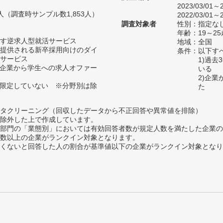
2023/03/01～2
44人（調査時サンプル数1,853人）
2022/03/01～2
調査対象者
性別：指定な
年齢：19～25
す逆求人型就活サービス
地域：全国
リで提供される新卒採用向けのダイ
条件：以下す
サービス
1)過
る企業から学生への求人オファー
いる
2)企
に限定していない ※分野別は除
た
タクリーニング（回収したデータから不正回答や異常値を排除）
除外した上で作成しています。
部門の「業態別」においては有効回答者数が規定人数を満たした企業の
数以上の企業がランクイン対象となります。
めたくないと回答した人の割合が基準値以下の企業がランクイン対象とな