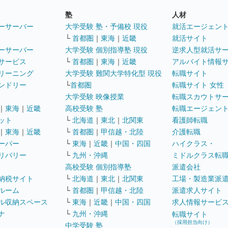
塾
人材
ーサーバー
大学受験 塾・予備校 現役
就活エージェン
└
首都圏
｜
東海
｜
近畿
就活サイト
ーサーバー
大学受験 個別指導塾 現役
逆求人型就活サ
サービス
└
首都圏
｜
東海
｜
近畿
アルバイト情報
リーニング
大学受験 難関大学特化型 現役
転職サイト
ンドリー
└
首都圏
転職サイト 女性
大学受験 映像授業
転職スカウトサ
｜
東海
｜
近畿
高校受験 塾
転職エージェン
ット
└
北海道
｜
東北
｜
北関東
看護師転職
｜
東海
｜
近畿
└
首都圏
｜
甲信越・北陸
介護転職
ーパー
└
東海
｜
近畿
｜
中国・四国
ハイクラス・
リバリー
└
九州・沖縄
ミドルクラス転
高校受験 個別指導塾
派遣会社
納税サイト
└
北海道
｜
東北
｜
北関東
工場・製造業派
ルーム
└
首都圏
｜
甲信越・北陸
派遣求人サイト
ル収納スペース
└
東海
｜
近畿
｜
中国・四国
求人情報サービ
ナ
└
九州・沖縄
転職サイト
（採用担当向け）
中学受験 塾