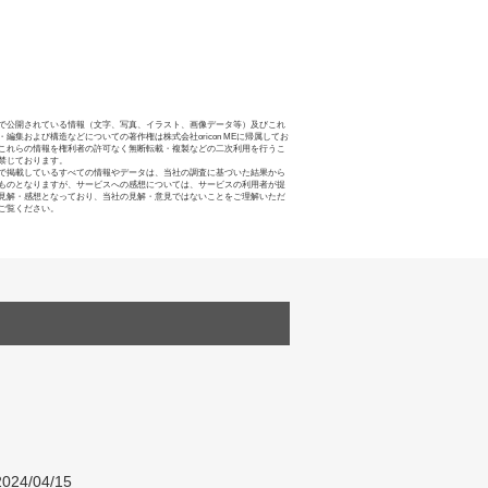
で公開されている情報（文字、写真、イラスト、画像データ等）及びこれ
・編集および構造などについての著作権は株式会社oricon MEに帰属してお
これらの情報を権利者の許可なく無断転載・複製などの二次利用を行うこ
禁じております。
で掲載しているすべての情報やデータは、当社の調査に基づいた結果から
ものとなりますが、サービスへの感想については、サービスの利用者が提
見解・感想となっており、当社の見解・意見ではないことをご理解いただ
ご覧ください。
024/04/15