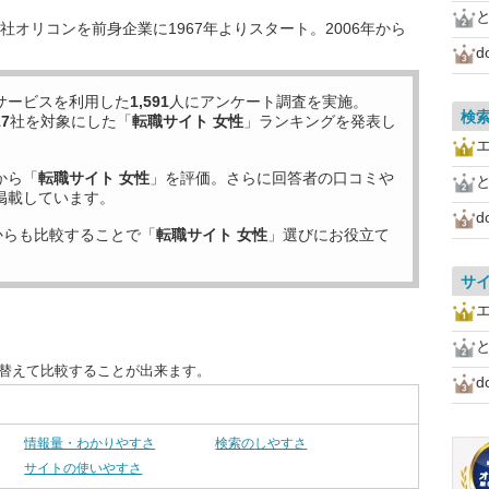
オリコンを前身企業に1967年よりスタート。2006年から
d
サービスを利用した
1,591
人にアンケート調査を実施。
検
17
社を対象にした「
転職サイト 女性
」ランキングを発表し
から「
転職サイト 女性
」を評価。さらに回答者の口コミや
掲載しています。
d
からも比較することで「
転職サイト 女性
」選びにお役立て
サ
び替えて比較することが出来ます。
d
情報量・わかりやすさ
検索のしやすさ
サイトの使いやすさ