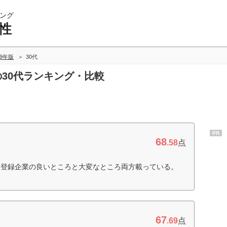
ング
性
19年版
30代
の30代ランキング・比較
PR
68
.58
点
。登録企業の良いところと大変なところ両方載っている。
67
.69
点