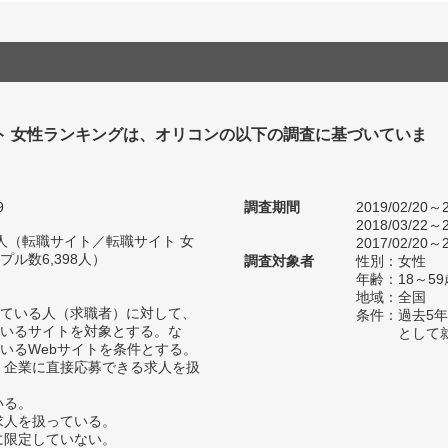
ト 女性ランキングは、オリコンの以下の調査に基づいていま
9
調査期間
2019/02/20～2
2018/03/22～2
91人（転職サイト／転職サイト 女
2017/02/20～2
ル数6,398人）
調査対象者
性別：女性
年齢：18～59
地域：全国
ている人（求職者）に対して、
条件：過去5
いるサイトを対象とする。な
として
いるWebサイトを条件とする。
く、企業に直接応募できる求人を扱
いる。
の求人を扱っている。
性に限定していない。