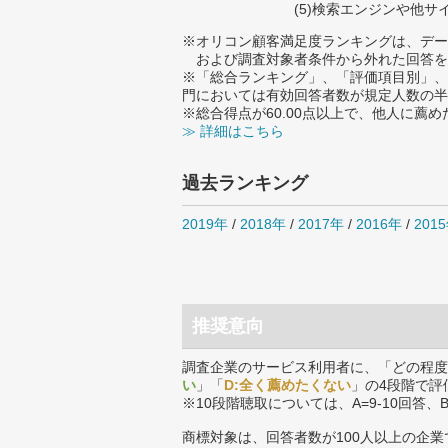
(5)検索エンジンや他
※オリコン顧客満足度ランキングは、デー
および調査対象者条件から外れた回答を
※「総合ランキング」、「評価項目別」、
門においては有効回答者数が規定人数の半
※総合得点が60.00点以上で、他人に
≫ 詳細はこちら
過去ランキング
2019年
/
2018年
/
2017年
/
2016年
/
201
推奨意向
調査企業のサービス利用者に、「どの程度
い
」「
D:全く薦めたくない
」の4段階で評
※10段階聴取については、A=9-10回答、
商標対象は、回答者数が100人以上の企業