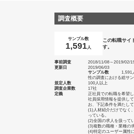
調査概要
サンプル数
この転職サイ
1,591
す。
人
事前調査
2018/11/08～2019/02/1
更新日
2019/06/03
サンプル数
1,5
性の調査における総サンプ
規定人数
100人以上
調査企業数
17社
定義
正社員での転職を希望し
社員採用情報を提供して
お、下記条件を満たして
(1)人材紹介だけでな
っている。
(2)全国の求人を扱って
(3)複数の職種・業種
(4)特定のユーザー属