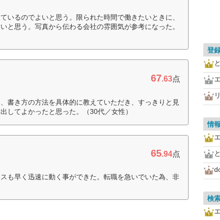
っているのでよいと思う。限られた時間で働きたいときに、
よいと思う。写真から伝わる会社の雰囲気が参考になった。
登
67
.63
点
リ
き、書き方の方法を具体的に教えていただき、すっきりと見
出してよかったと思った。（30代／女性）
情
65
.94
点
d
レスも早く迅速に動く事ができた。転職を急いでいた為、非
検