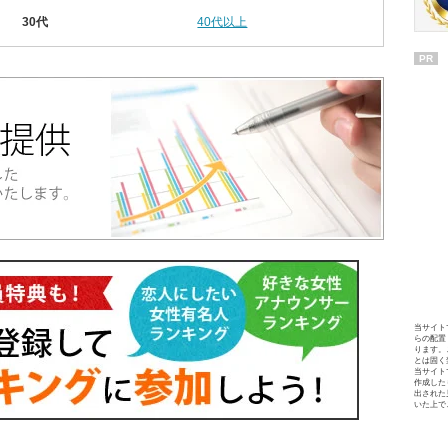
30代
40代以上
PR
当サイト
らの配置
ります。
とは固く
当サイト
作成した
出された
いた上で