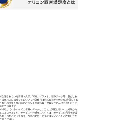
で公開されている情報（文字、写真、イラスト、画像データ等）及びこれ
・編集および構造などについての著作権は株式会社oricon MEに帰属してお
これらの情報を権利者の許可なく無断転載・複製などの二次利用を行うこ
禁じております。
で掲載しているすべての情報やデータは、当社の調査に基づいた結果から
ものとなりますが、サービスへの感想については、サービスの利用者が提
見解・感想となっており、当社の見解・意見ではないことをご理解いただ
ご覧ください。