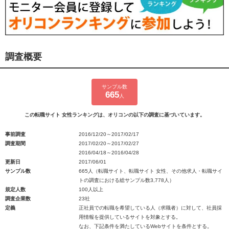
調査概要
サンプル数
665
人
この転職サイト 女性ランキングは、オリコンの以下の調査に基づいています。
事前調査
2016/12/20～2017/02/17
調査期間
2017/02/20～2017/02/27
2016/04/18～2016/04/28
更新日
2017/06/01
サンプル数
665人（転職サイト、転職サイト 女性、その他求人・転職サイ
トの調査における総サンプル数3,778人）
規定人数
100人以上
調査企業数
23社
定義
正社員での転職を希望している人（求職者）に対して、社員採
用情報を提供しているサイトを対象とする。
なお、下記条件を満たしているWebサイトを条件とする。