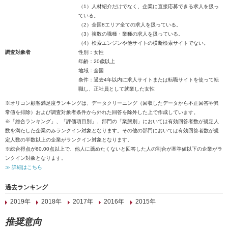
（1）人材紹介だけでなく、企業に直接応募できる求人を扱っ
ている。
（2）全国8エリア全ての求人を扱っている。
（3）複数の職種・業種の求人を扱っている。
（4）検索エンジンや他サイトの横断検索サイトでない。
調査対象者
性別：女性
年齢：20歳以上
地域：全国
条件：過去4年以内に求人サイトまたは転職サイトを使って転
職し、正社員として就業した女性
※オリコン顧客満足度ランキングは、データクリーニング（回収したデータから不正回答や異
常値を排除）および調査対象者条件から外れた回答を除外した上で作成しています。
※「総合ランキング」、「評価項目別」、部門の「業態別」においては有効回答者数が規定人
数を満たした企業のみランクイン対象となります。その他の部門においては有効回答者数が規
定人数の半数以上の企業がランクイン対象となります。
※総合得点が60.00点以上で、他人に薦めたくないと回答した人の割合が基準値以下の企業がラ
ンクイン対象となります。
≫ 詳細はこちら
過去ランキング
2019年
2018年
2017年
2016年
2015年
推奨意向