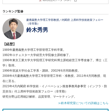
再利用意向データ（PDF）
ランキング監修
慶應義塾大学理工学部教授／内閣府 上席科学技術政策フェロー
（非常勤）
鈴木秀男
【経歴】
1989年慶應義塾大学理工学部管理工学科卒業。
1992年ロチェスター大学経営大学院修士課程修了。
1996年東京工業大学大学院理工学研究科博士課程経営工学専攻修了。博士（工
学）取得。
1996年筑波大学社会工学系・講師。2002年6月同助教授。
2008年4月慶應義塾大学理工学部管理工学科・准教授。2011年4月同教授、現
在に至る。
2023年4月内閣府 科学技術・イノベーション推進事務局参事官（インフラ・防
災担当）付上席科学技術政策フェロー（非常勤）
研究分野は応用統計解析、品質管理、マーケティング。
≫鈴木研究室についての詳細はこちら