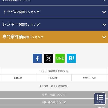
トラベル
関連ランキング
レジャー
関連ランキング
専門家評価
関連ランキング
オリコン顧客満足度調査とは
調査方法
掲載規約
お問い合わせ
会社概要
個人情報保護方針
引用・転載について
もくじ
利用者の声について
当サイトで公開されている情報（文字、写真、イラスト、画像データ等）及びこれらの配置・
編集および構造などについての著作権は株式会社oricon MEに帰属しております。