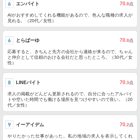
エンバイト
70
.8
点
AIがおすすめしてくれる機能があるので、色んな職種の求人が
見れる。（20代／女性）
とらばーゆ
70
.8
点
応募すると、きちんと先方の会社から連絡が来るので、ちゃん
と仲介として信頼のおける会社だと思ったところ。（30代／女
性）
LINEバイト
70
.3
点
求人の掲載がどんどん更新されるので、自分に合ったアルバイ
トや空いた時間でも働ける場所を見つけやすいので良い。（20
代／女性）
イーアイデム
70
.2
点
やりたかった仕事があった。私の地域の求人を表示してくれ