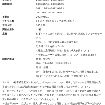
調査期間
2023/01/06～2023/01/25
2021/12/23～2022/01/13
2021/02/02～2021/02/12
更新日
2023/06/01
サンプル数
8,065人（調査時サンプル数9,102人）
規定人数
100人以上
調査企業数
22社
定義
以下すべての条件を満たす、求人情報を掲載しているWebサー
ビス
1)Webページ内で直接応募が可能である
2)全国の求人を扱っている
3)複数の雇用形態・業種・職種の求人を扱っている
4)特定のユーザー属性に限定していない ※男女別は除く
調査対象者
性別：指定なし
年齢：15～69歳（中学生は除く）
地域：全国
条件：過去3年以内に求人情報サービスに掲載された求人に
Webページ上から応募し、就業した経験のある人
※オリコン顧客満足度ランキングは、データクリーニング（回収したデータから不正回答や異
常値を排除）および調査対象者条件から外れた回答を除外した上で作成しています。
※「総合ランキング」、「評価項目別」、部門の「業態別」においては有効回答者数が規定人
数を満たした企業のみランクイン対象となります。その他の部門においては有効回答者数が規
定人数の半数以上の企業がランクイン対象となります。
※総合得点が60.0点以上で、他人に薦めたくないと回答した人の割合が基準値以下の企業がラ