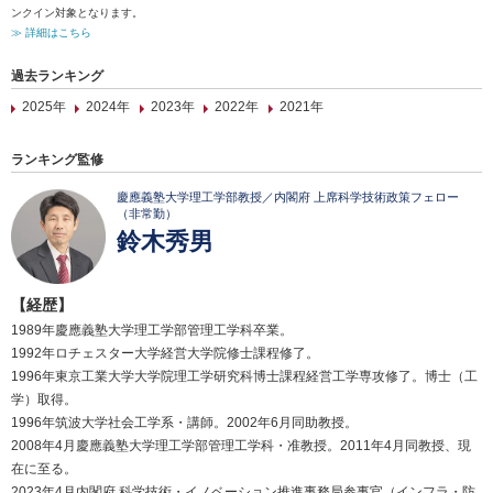
ンクイン対象となります。
≫ 詳細はこちら
過去ランキング
2025年
2024年
2023年
2022年
2021年
ランキング監修
慶應義塾大学理工学部教授／内閣府 上席科学技術政策フェロー
（非常勤）
鈴木秀男
【経歴】
1989年慶應義塾大学理工学部管理工学科卒業。
1992年ロチェスター大学経営大学院修士課程修了。
1996年東京工業大学大学院理工学研究科博士課程経営工学専攻修了。博士（工
学）取得。
1996年筑波大学社会工学系・講師。2002年6月同助教授。
2008年4月慶應義塾大学理工学部管理工学科・准教授。2011年4月同教授、現
在に至る。
2023年4月内閣府 科学技術・イノベーション推進事務局参事官（インフラ・防