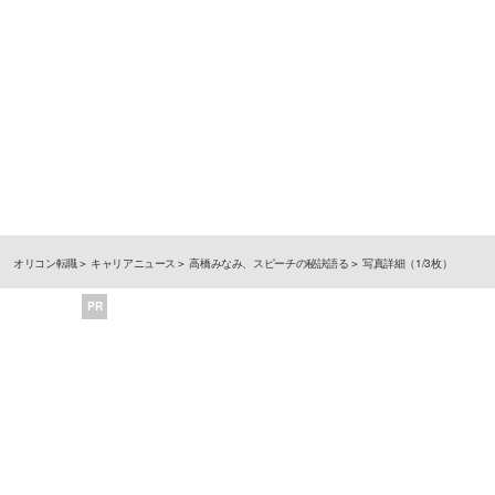
オリコン転職
キャリアニュース
高橋みなみ、スピーチの秘訣語る
写真詳細（1/3枚）
PR