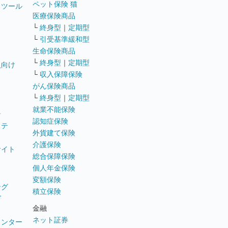
ペット保険 猫
トツール
医療保険商品
└
終身型
｜
定期型
└
引受基準緩和型
生命保険商品
└
終身型
｜
定期型
員向け
└
収入保障保険
がん保険商品
└
終身型
｜
定期型
就業不能保険
テ
認知症保険
ステ
外貨建て保険
介護保険
サイト
総合保障保険
個人年金保険
変額保険
ング
積立保険
グ
金融
ネット証券
ウンター