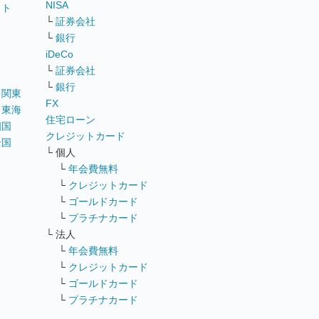
NISA
イト
└
証券会社
リ
└
銀行
iDeCo
└
証券会社
└
銀行
｜
関東
FX
｜
東海
住宅ローン
四国
クレジットカード
全国
└ 個人
ス
└
年会費無料
└
クレジットカード
└
ゴールドカード
└
プラチナカード
└ 法人
└
年会費無料
└
クレジットカード
└
ゴールドカード
└
プラチナカード