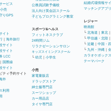
結婚式場情報サ
サービス
公務員試験予備校
マッチングアプ
 小売
法人向け英会話スクール
守りGPS
子どもプログラミング教室
レジャー
映画館
スポーツ&ヘルス
└
北海道
｜
東北
サイト
フィットネスクラブ
└
甲信越・北陸
行
｜
海外旅行
24時間ジム
└
近畿
｜
中国・
較サイト
リラクゼーションサロン
└
九州・沖縄
｜
較サイト
キッズスイミングスクール
カラオケボック
 LCC
└
幼児
｜
小学生
テーマパーク
｜
国際線
較サイト
小売
ビティ予約サイト
家電量販店
海外
ドラッグストア
紳士服専門店
ス利用
スーツショップ
用
カー用品店
タイヤ専門店