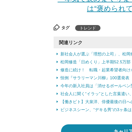
は“褒められて
タグ
トレンド
関連リンク
新社会人が選ぶ「理想の上司」、松岡修造
松岡修造「日めくり」上半期52.5万部 
修造に続け！ 転職・起業希望者向けホ
恒例『サラリーマン川柳』100選発表 “
今年の新入社員は「消せるボールペン型」
社会人に聞く“イラッ”とした言葉遣い、
【働きビト】大泉洋、俳優最後の日への
ビジネスシーン、“デキる男”の3ヶ条は…
キャリ