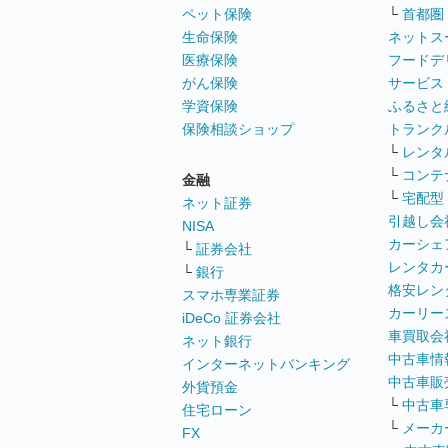
ペット保険
└
首都圏
生命保険
ネットス
医療保険
フードデ
がん保険
サービス
学資保険
ふるさと
保険相談ショップ
トランク
└
レンタ
└
コンテ
金融
└
宅配型
ネット証券
引越し会
NISA
カーシェ
└
証券会社
レンタカ
└
銀行
格安レン
スマホ専業証券
カーリー
iDeCo 証券会社
車買取会
ネット銀行
中古車情
インターネットバンキング
中古車販
外貨預金
└
中古車
住宅ローン
└
メーカ
FX