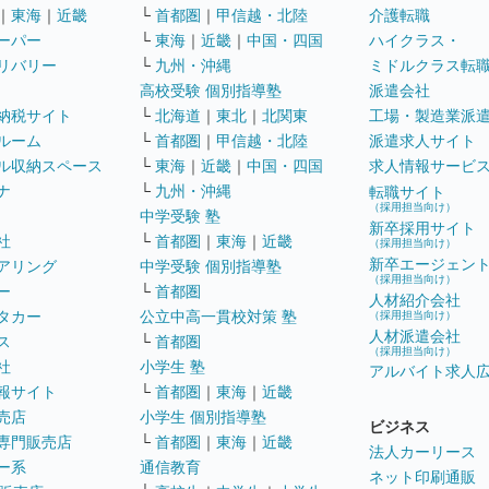
｜
東海
｜
近畿
└
首都圏
｜
甲信越・北陸
介護転職
ーパー
└
東海
｜
近畿
｜
中国・四国
ハイクラス・
リバリー
└
九州・沖縄
ミドルクラス転
高校受験 個別指導塾
派遣会社
納税サイト
└
北海道
｜
東北
｜
北関東
工場・製造業派
ルーム
└
首都圏
｜
甲信越・北陸
派遣求人サイト
ル収納スペース
└
東海
｜
近畿
｜
中国・四国
求人情報サービ
ナ
└
九州・沖縄
転職サイト
（採用担当向け）
中学受験 塾
新卒採用サイト
社
└
首都圏
｜
東海
｜
近畿
（採用担当向け）
新卒エージェン
アリング
中学受験 個別指導塾
（採用担当向け）
ー
└
首都圏
人材紹介会社
タカー
公立中高一貫校対策 塾
（採用担当向け）
人材派遣会社
ス
└
首都圏
（採用担当向け）
社
小学生 塾
アルバイト求人
報サイト
└
首都圏
｜
東海
｜
近畿
売店
小学生 個別指導塾
ビジネス
専門販売店
└
首都圏
｜
東海
｜
近畿
法人カーリース
ー系
通信教育
ネット印刷通販