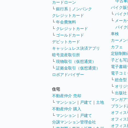
中古車
カードローン
バイク販
└
銀行系
｜
ノンバンク
└
バイク
クレジットカード
└
メーカ
└
年会費無料
バイク
└
クレジットカード
車検
└
ゴールドカード
カーメン
デビットカード
カフェ
キャッシュレス決済アプリ
定額制動
暗号資産取引所
子ども写
└
現物取引（仮想通貨）
電子書籍
└
証拠金取引（仮想通貨）
電子コミ
ロボアドバイザー
└
総合型
└
オリジ
住宅
└
出版社
不動産仲介 売却
マンガア
└
マンション
｜
戸建て
｜
土地
ブランド
不動産仲介 購入
オフィス
└
マンション
｜
戸建て
オフィス
分譲マンション管理会社
オフィス