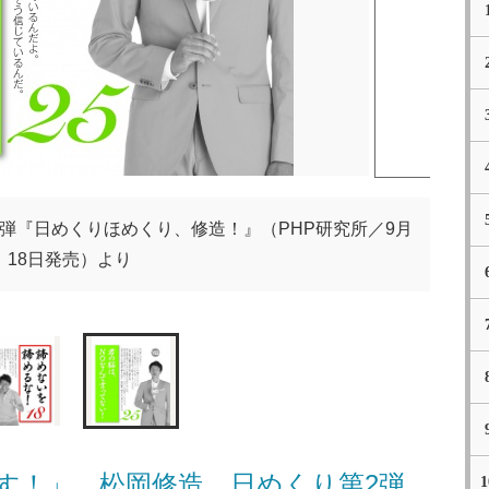
弾『日めくりほめくり、修造！』（PHP研究所／9月
18日発売）より
す！」 松岡修造、日めくり第2弾
1