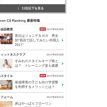
11位以下を見る
icon CS Ranking 最新特集
英会話教室
2017年9月29日
首位はジョニデ＆ガガ 男女
別“英語で話してみたい外国人
2017”
フィットネスクラブ
2017年9月19日
すみれのスタイルキープ術と
は？ トレーニング姿も披露
塾スタイル
2017年9月26日
発達障害の子ども向け学習塾
を利用するメリットとは？
リフォーム
2017年9月21日
床はやっぱりフローリン