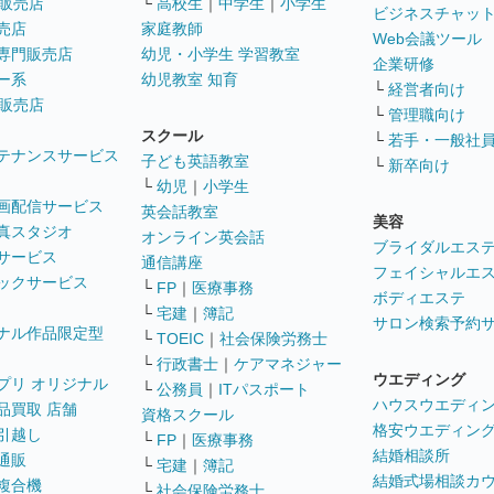
販売店
└
高校生
｜
中学生
｜
小学生
ビジネスチャッ
売店
家庭教師
Web会議ツール
専門販売店
幼児・小学生 学習教室
企業研修
ー系
幼児教室 知育
└
経営者向け
販売店
└
管理職向け
スクール
└
若手・一般社
テナンスサービス
子ども英語教室
└
新卒向け
└
幼児
｜
小学生
画配信サービス
英会話教室
美容
真スタジオ
オンライン英会話
ブライダルエス
サービス
通信講座
フェイシャルエ
ックサービス
└
FP
｜
医療事務
ボディエステ
└
宅建
｜
簿記
サロン検索予約
ナル作品限定型
└
TOEIC
｜
社会保険労務士
└
行政書士
｜
ケアマネジャー
ウエディング
プリ オリジナル
└
公務員
｜
ITパスポート
ハウスウエディ
品買取 店舗
資格スクール
格安ウエディン
引越し
└
FP
｜
医療事務
結婚相談所
通販
└
宅建
｜
簿記
結婚式場相談カ
複合機
└
社会保険労務士