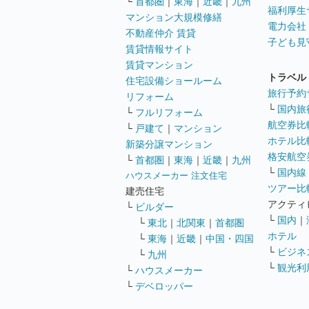
└
首都圏
｜
東海
｜
近畿
｜
九州
福利厚生
マンション大規模修繕
電力会社
不動産仲介 賃貸
子ども見
賃貸情報サイト
賃貸マンション
トラベル
住宅設備ショールーム
旅行予約
リフォーム
└
国内旅
└
フルリフォーム
航空券比
└
戸建て
｜
マンション
ホテル比
新築分譲マンション
格安航空券
└
首都圏
｜
東海
｜
近畿
｜
九州
└
国内線
ハウスメーカー 注文住宅
ツアー比
建売住宅
アクティ
└
ビルダー
└
国内
｜
└
東北
｜
北関東
｜
首都圏
ホテル
└
東海
｜
近畿
｜
中国・四国
└
ビジネ
└
九州
└
観光利
└
ハウスメーカー
└
デベロッパー