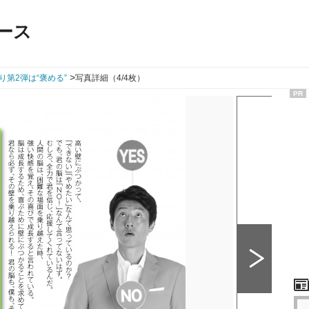
ース
>
り第2弾は“褒める”
写真詳細（4/4枚）
PR