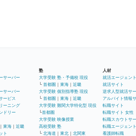
塾
人材
ーサーバー
大学受験 塾・予備校 現役
就活エージェン
└
首都圏
｜
東海
｜
近畿
就活サイト
ーサーバー
大学受験 個別指導塾 現役
逆求人型就活サ
サービス
└
首都圏
｜
東海
｜
近畿
アルバイト情報
リーニング
大学受験 難関大学特化型 現役
転職サイト
ンドリー
└
首都圏
転職サイト 女性
大学受験 映像授業
転職スカウトサ
｜
東海
｜
近畿
高校受験 塾
転職エージェン
ット
└
北海道
｜
東北
｜
北関東
看護師転職