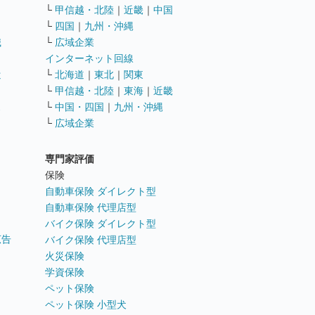
└
甲信越・北陸
｜
近畿
｜
中国
└
四国
｜
九州・沖縄
職
└
広域企業
インターネット回線
遣
└
北海道
｜
東北
｜
関東
└
甲信越・北陸
｜
東海
｜
近畿
ス
└
中国・四国
｜
九州・沖縄
└
広域企業
専門家評価
ト
保険
自動車保険 ダイレクト型
自動車保険 代理店型
バイク保険 ダイレクト型
広告
バイク保険 代理店型
火災保険
学資保険
ペット保険
ペット保険 小型犬