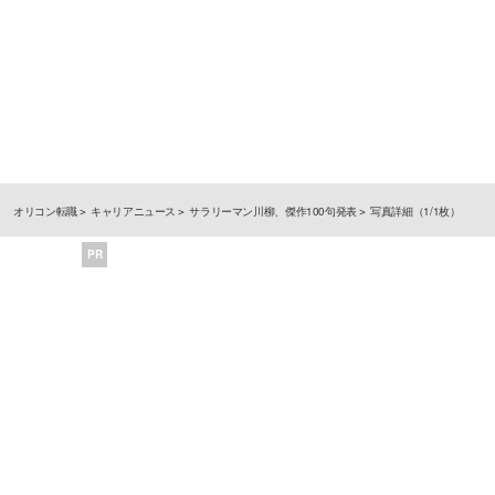
オリコン転職
キャリアニュース
サラリーマン川柳、傑作100句発表
写真詳細（1/1枚）
PR