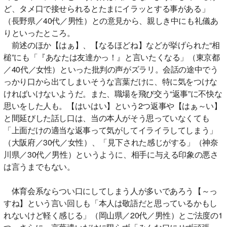
ど、タメ口で接せられるとたまにイラッとする事がある」
（長野県／40代／男性）との意見から、親しき中にも礼儀あ
りといったところ。
前述のほか【はぁ】、【なるほどね】などが挙げられた“相
槌”にも「『あなたは友達かっ！』と言いたくなる」（東京都
／40代／女性）といった批判の声がズラリ。会話の途中でう
っかり口から出てしまいそうな言葉だけに、特に気をつけな
ければいけないようだ。また、職場を飛び交う“返事”に不快な
思いをした人も。【はいはい】という2つ返事や【はぁ～い】
と間延びした話し口は、当の本人がそう思っていなくても
「上面だけの適当な返事って気がしてイライラしてしまう」
（大阪府／30代／女性）、「見下された感じがする」（神奈
川県／30代／男性）というように、相手に与える印象の悪さ
は言うまでもない。
体育会系ならつい口にしてしまう人が多いであろう【～っ
すね】という言い回しも「本人は敬語だと思っているかもし
れないけど軽く感じる」（岡山県／20代／男性）とご法度の1