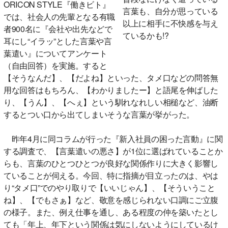
ORICON STYLE『働きビト』
言葉も、自分が思っている
では、社会人の先輩となる有職
以上に相手に不快感を与え
者900名に『会社や出先などで
ているかも!?
耳にし“イラッ”とした言葉や言
葉遣い』についてアンケート
（自由回答）を実施。すると
【そうなんだ】、【だよね】といった、タメ口などの問答無
用な回答はもちろん、【わかりましたー】と語尾を伸ばした
り、【うん】、【へぇ】という馴れなれしい相槌など、油断
するとつい口から出てしまいそうな言葉が挙がった。
昨年4月に同コラムが行った『新入社員の困った言動』に関
する調査で、【言葉遣いの悪さ】が1位に選ばれていることか
らも、言葉のひとつひとつが良好な関係作りに大きく影響し
ていることが伺える。今回、特に指摘が目立ったのは、やは
り“タメ口”でのやり取りで【いいじゃん】、【そういうこと
ね】、【でもさぁ】など、敬意を感じられない口調にご立腹
の様子。また、例え仕事を通し、ある程度の仲を築いたとし
ても「年上、年下という関係は気にしないようにしているけ