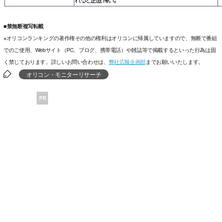
■禁無断複写転載
※オリコンランキングの著作権その他の権利はオリコンに帰属していますので、無断で番組
でのご使用、Webサイト（PC、ブログ、携帯電話）や雑誌等で掲載するといった行為は固
く禁じております。詳しいお問い合わせは、
弊社広報企画部
までお願いいたします。
オリコン・モニターリサーチ
PR