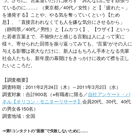
つ。さらに、言葉遣いだけに限らず「みんな口にせず頑張っ
ているのに……」（東京都／40代／女性）と【「疲れた～」
を連発する】ことや、やる気を奪っていくという【ため
息】、「直接言われなくても人を嫌な気分にさせるから」
（静岡県／40代／男性）と【ムカつく】、【ウザイ】といっ
た若者言葉まで、不愉快だと感じる言動は人によって実に
様々。寄せられた回答を振り返ってみても、“言葉”がその人に
与える影響は甚大なだけに、新人はもちろん手本となる先輩
社会人たちも、新年度の幕開けをきっかけに改めて襟を正し
たいところだ。
【調査概要】
調査時期：2011年2月24日（木）～2011年3月2日（水）
調査対象：合計900名（※有職者に限る／
自社アンケート・パ
ネル【オリコン・モニターリサーチ】
会員20代、30代、40代
の男女各150名）
調査地域：全国
⇒第1コンタクトの“面接”で失敗しないために……