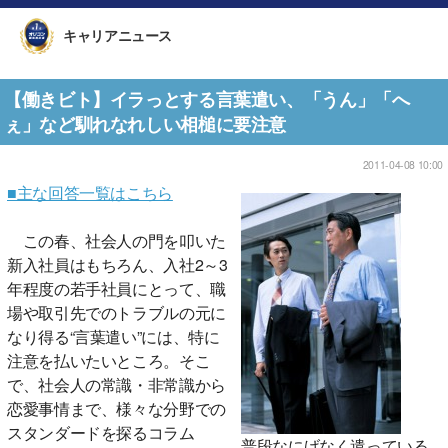
キャリアニュース
【働きビト】イラっとする言葉遣い、「うん」「へ
ぇ」など馴れなれしい相槌に要注意
2011-04-08 10:00
■主な回答一覧はこちら
この春、社会人の門を叩いた
新入社員はもちろん、入社2～3
年程度の若手社員にとって、職
場や取引先でのトラブルの元に
なり得る“言葉遣い”には、特に
注意を払いたいところ。そこ
で、社会人の常識・非常識から
恋愛事情まで、様々な分野での
スタンダードを探るコラム
普段なにげなく遣っている