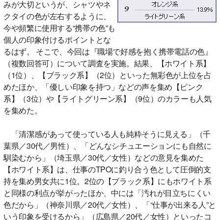
みが大切というが、シャツやネ
クタイの色が左右するように、
今や頻繁に使用する“携帯の色”も
個人の印象付けるポイントとな
るはず。 そこで、今回は『職場で好感を抱く携帯電話の色』
（複数回答可）について調査を実施。結果、【ホワイト系】
（1位）、【ブラック系】（2位）といった無彩色が上位を占
めたほか、「優しい印象を持つ」などの声を集め【ピンク
系】（3位）や【ライトグリーン系】（9位）のカラーも人気
を集めた。
「清潔感があって使っている人も純粋そうに見える」（千
葉県／30代／男性）、「どんなシチュエーションにも自然に
馴染むから」（埼玉県／30代／女性）などの意見を集めた
【ホワイト系】は、仕事のTPOに釣り合う色として圧倒的支
持を集め男女共に1位。2位の【ブラック系】にもホワイト系
と同様の利点が挙がったほか、中には「汚れが目立ちにくい
色だから」（神奈川県／20代／女性）、「“仕事が出来る人”と
いう印象を受けるから」（広島県／20代／女性）といったコ