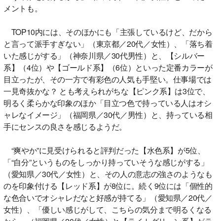
メントも。
TOP10内には、そのほかにも「主張しているけど、だから
と言って派手すぎない」（東京都／20代／女性）、「落ち着
いた感じがする」（神奈川県／30代男性）と、【シルバー
系】（4位）や【ゴールド系】（6位）といった定番カラーが
目立ったが、その一方で有彩色の人気も手堅い。仕事場では
一見奇抜かな？ とも考えられがちな【ピンク系】は3位で、
明るく柔らかな印象のほか「目立つ色で持っている人はオシ
ャレなイメージ」（福岡県／30代／男性）と、持っている相
手にセンスの良さを感じるようだ。
“爽やか”に見受けられると評判だった【水色系】が5位、
「“自分”というものをしっかり持っていそうな感じがする」
（愛知県／30代／女性）と、その人の意志の強さのようなも
のを印象付ける【レッド系】が8位に。続く9位には「個性的
な色合いでオシャレだなと好感が持てる」（愛知県／20代／
女性）、「優しい感じがして、こちらの気分まで明るくなる